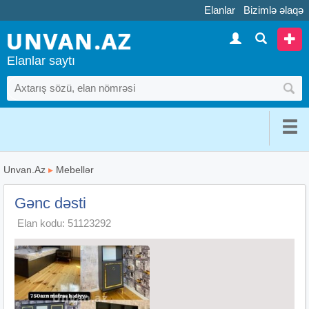
Elanlar
Bizimlə əlaqə
Elanlar saytı
Unvan.Az
▸
Mebellər
Gənc dəsti
Elan kodu: 51123292