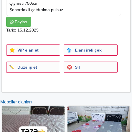
Qiyməti 750azn
Şəhərdaxili çatdırılma pulsuz
Paylaş
Tarix: 15.12.2025
ViP elan et
Elanı irəli çək
Düzəliş et
Sil
Mebellər elanları