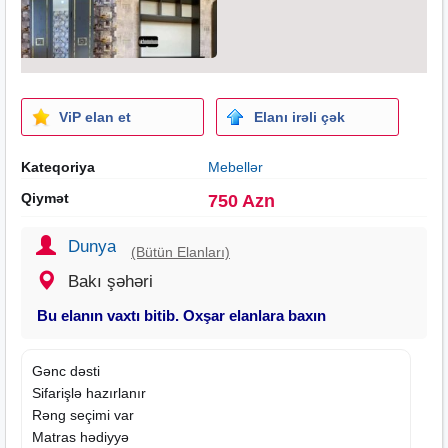
ViP elan et
Elanı irəli çək
Kateqoriya
Mebellər
Qiymət
750 Azn
Dunya
(Bütün Elanları)
Bakı şəhəri
Bu elanın vaxtı bitib. Oxşar elanlara baxın
Gənc dəsti
Sifarişlə hazırlanır
Rəng seçimi var
Matras hədiyyə