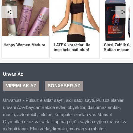
Unvan.Az
VIPEMLAK.AZ
SONXEBER.AZ
Unvan.az - Pulsuz elanlar saytı, alqı satqı sayti, Pulsuz elanlar
ünvanı Azerbaycan Bakida evler, obyektlər, dasinmaz emlak,
masin, avtomobil , telefon, komputer elanlari var. Məhsul
Qiymətləri ucuz və sərfəli tapmaq üçün saytda uyğun məhsul və
xidməti tapın. Elan yerləşdirmək çox asan və rahatdır.