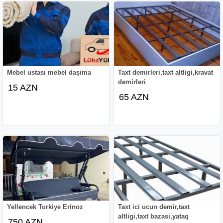
Mebel ustası mebel daşıma
Taxt demirleri,taxt altligi,kravat
demirleri
15 AZN
65 AZN
Yellencek Turkiye Erinoz
Taxt ici ucun demir,taxt
altligi,taxt bazasi,yataq
750 AZN