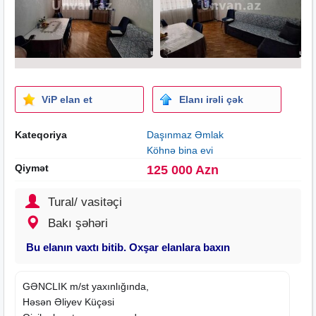
ViP elan et
Elanı irəli çək
Kateqoriya
Daşınmaz Əmlak
Köhnə bina evi
Qiymət
125 000 Azn
Tural/ vasitəçi
Bakı şəhəri
Bu elanın vaxtı bitib. Oxşar elanlara baxın
GƏNCLIK m/st yaxınlığında,
Həsən Əliyev Küçəsi