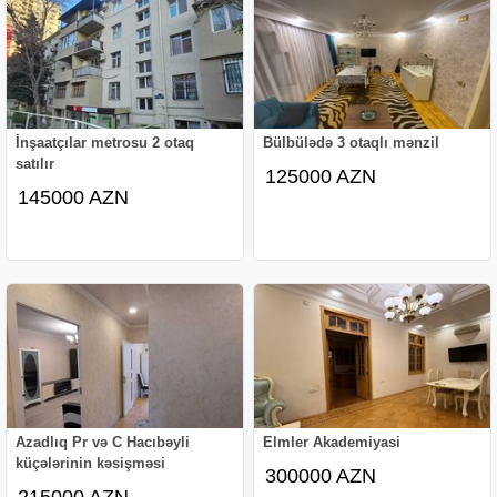
İnşaatçılar metrosu 2 otaq
Bülbülədə 3 otaqlı mənzil
satılır
125000 AZN
145000 AZN
Azadlıq Pr və C Hacıbəyli
Elmler Akademiyasi
küçələrinin kəsişməsi
300000 AZN
215000 AZN