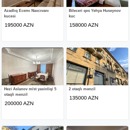
Azadlıq Ecemı Naxcıvanı
Bileceri qes Yehya Huseynov
kucesi
kuc
195000 AZN
158000 AZN
Hezi Aslanov m/st yaxinliqi 5
2 otaqlı mənzil
otaqli menzil
135000 AZN
200000 AZN