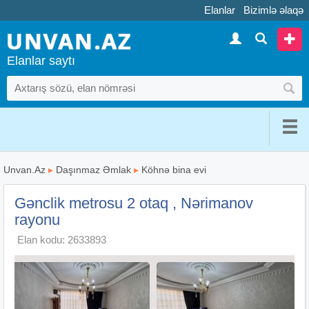
Elanlar
Bizimlə əlaqə
Elanlar saytı
Unvan.Az
▸
Daşınmaz Əmlak
▸
Köhnə bina evi
Gənclik metrosu 2 otaq , Nərimanov
rayonu
Elan kodu: 2633893