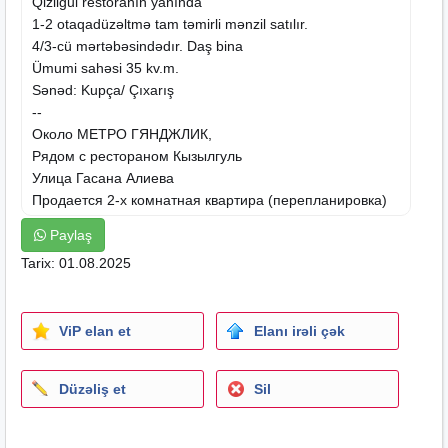
Qizilgul restoranın yanında
1-2 otaqadüzəltmə tam təmirli mənzil satılır.
4/3-cü mərtəbəsindədır. Daş bina
Ümumi sahəsi 35 kv.m.
Sənəd: Kupça/ Çıxarış
--
Около МЕТРО ГЯНДЖЛИК,
Рядом с рестораном Кызылгуль
Улица Гасана Алиева
Продается 2-x комнатная квартира (перепланировка)
Общая площадь 35 кв.м,
Paylaş
3/4 этаж.
Tarix: 01.08.2025
Документ Купчая.
ViP elan et
Elanı irəli çək
Düzəliş et
Sil