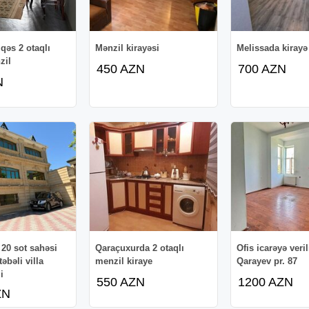
qəs 2 otaqlı
Mənzil kirayəsi
Melissada kirayə
zil
450 AZN
700 AZN
N
20 sot sahəsi
Qaraçuxurda 2 otaqlı
Ofis icarəyə veril
əbəli villa
menzil kiraye
Qarayev pr. 87
i
550 AZN
1200 AZN
ZN