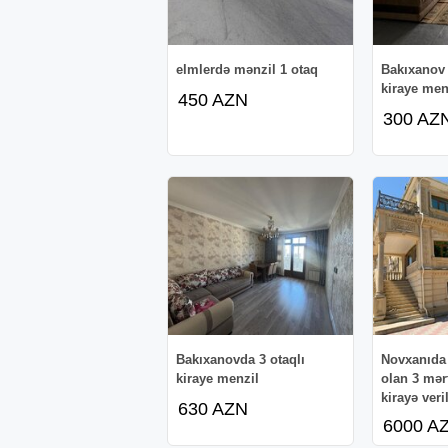
elmlerdə mənzil 1 otaq
Bakıxanov 
kiraye men
450 AZN
300 AZ
Bakıxanovda 3 otaqlı
Novxanıda 
kiraye menzil
olan 3 mərt
kirayə veril
630 AZN
6000 A