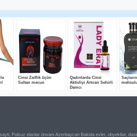
ı sayti, Pulsuz elanlar ünvanı Azerbaycan Bakida evler, obyektlər, das