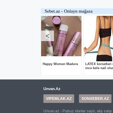
Unvan.Az
VIPEMLAK.AZ
SONXEBER.AZ
Unvan.az - Pulsuz elanlar saytı, alqı satq