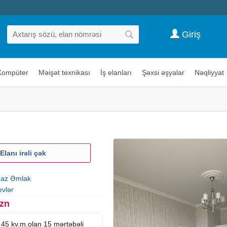
Giriş
Kompüter
Məişət texnikası
İş elanları
Şəxsi əşyalar
Nəqliyyat
Elanı irəli çək
az Əmlak
evlər
Azn
ə 45 kv.m.olan 15 mərtəbəli