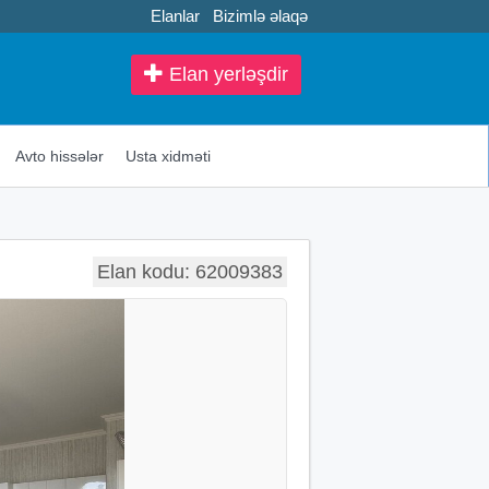
Elanlar
Bizimlə əlaqə
Elan yerləşdir
Avto hissələr
Usta xidməti
Elan kodu: 62009383