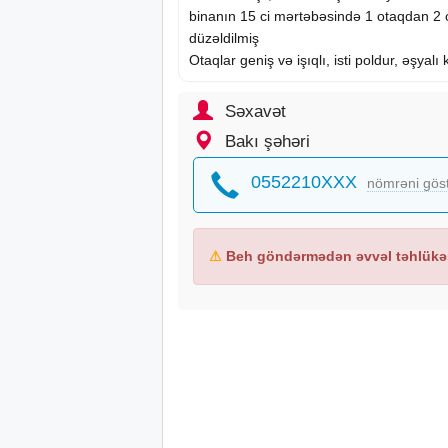
binanın 15 ci mərtəbəsində 1 otaqdan 2 o
düzəldilmiş
Otaqlar geniş və işıqlı, isti poldur, əşyalı
Səxavət
Bakı şəhəri
0552210XXX
nömrəni gös
⚠
Beh göndərmədən əvvəl təhlükəs