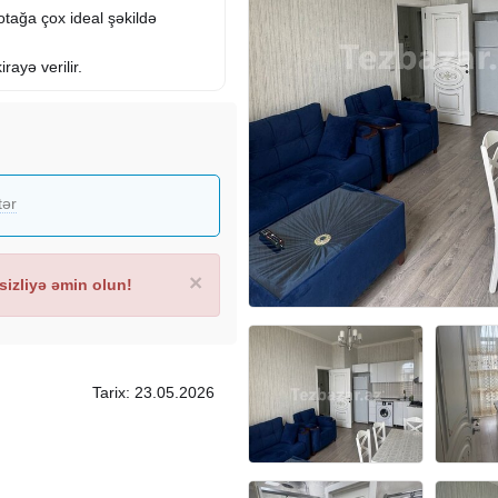
tağa çox ideal şəkildə
kirayə
verilir.
tər
×
izliyə əmin olun!
Tarix: 23.05.2026