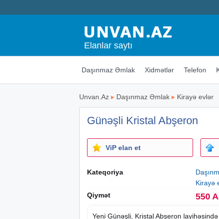
Elanlar saytı
Daşınmaz Əmlak
Xidmətlər
Telefon
Unvan.Az
▸
Daşınmaz Əmlak
▸
Kirayə evlər
Günəşli Kristal Abşeron
ViP elan et
Kateqoriya
Daşınm
Kirayə 
Qiymət
550 
Yeni Günəşli, Kristal Abşeron layihəsind