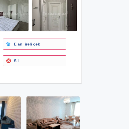
Elanı irəli çək
Sil