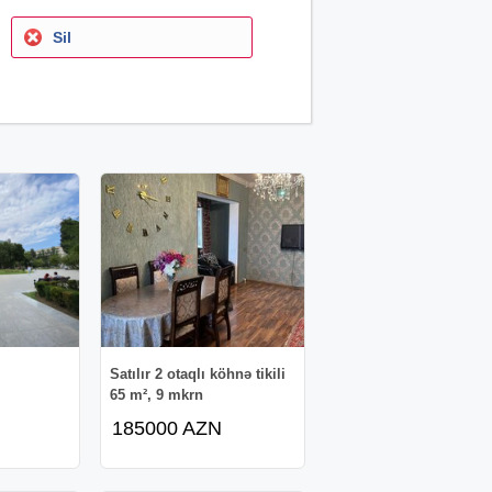
Sil
Satılır 2 otaqlı köhnə tikili
65 m², 9 mkrn
185000 AZN