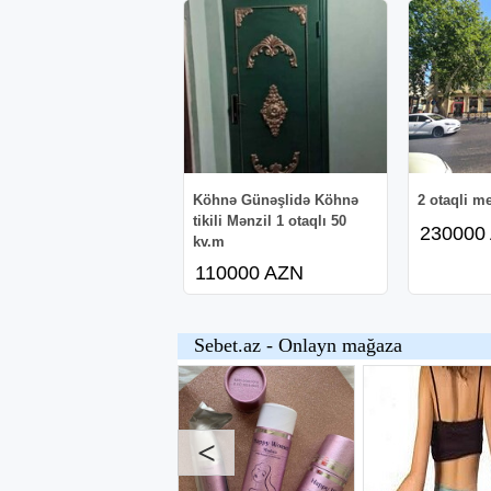
Köhnə Günəşlidə Köhnə
2 otaqli me
tikili Mənzil 1 otaqlı 50
230000
kv.m
110000 AZN