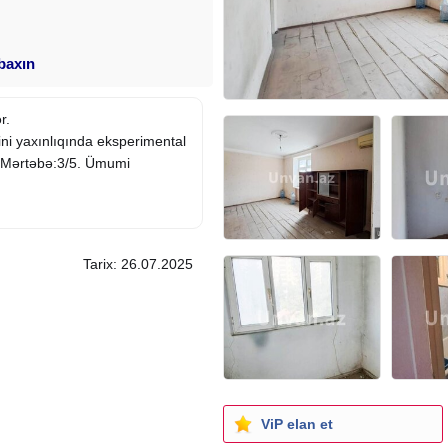
 baxın
r.
ni yaxınlıqında eksperimental
ır. Mərtəbə:3/5. Ümumi
Tarix: 26.07.2025
ViP elan et