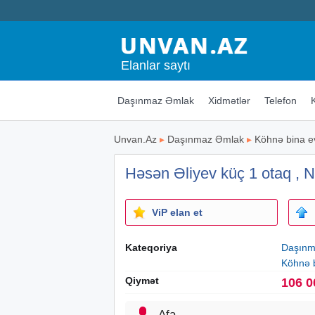
Elanlar saytı
Daşınmaz Əmlak
Xidmətlər
Telefon
Unvan.Az
▸
Daşınmaz Əmlak
▸
Köhnə bina e
Həsən Əliyev küç 1 otaq , 
ViP elan et
Kateqoriya
Daşınm
Köhnə b
Qiymət
106 0
Afa