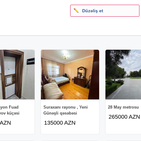
Düzəliş et
ayon Fuad
Suraxanı rayonu , Yeni
28 May metrosu
yov küçəsi
Günəşli qəsəbəsi
265000 AZN
 AZN
135000 AZN