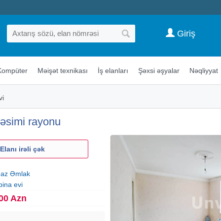
Giriş
Kompüter
Məişət texnikası
İş elanları
Şəxsi əşyalar
Nəqliyyat
vi
Nəsimi rayonu
Elanı irəli çək
az Əmlak
ina evi
00 Azn