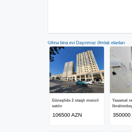
Köhnə bina evi Daşınmaz Əmlak elanları
Günəşlidə 2 otaqlı mənzil
Yasamal r
satılır
Ibrahimbə
106500 AZN
350000