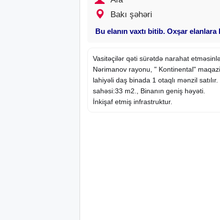
Bakı şəhəri
Bu elanın vaxtı bitib. Oxşar elanlara
Vasitəçilər qəti sürətdə narahat etməsinlə
Nərimanov rayonu, " Kontinental" maqazi
lahiyəli daş binada 1 otaqlı mənzil satıl
sahəsi:33 m2., Binanın geniş həyəti.
İnkişaf etmiş infrastruktur.