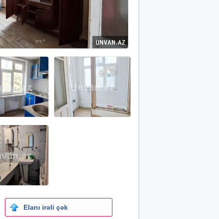
Elanı irəli çək