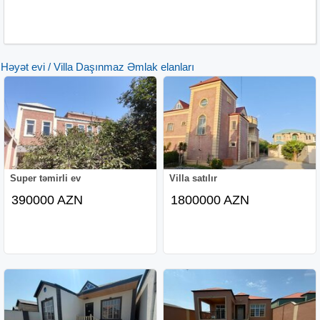
Həyət evi / Villa Daşınmaz Əmlak elanları
Super təmirli ev
Villa satılır
390000 AZN
1800000 AZN