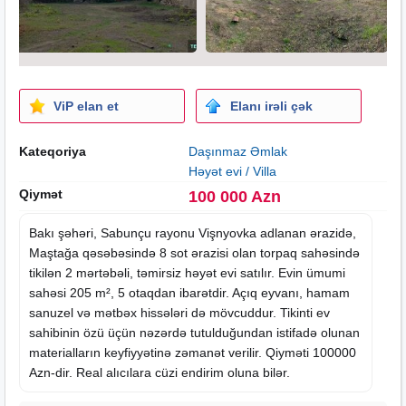
ViP elan et
Elanı irəli çək
Kateqoriya
Daşınmaz Əmlak
Həyət evi / Villa
Qiymət
100 000 Azn
Bakı şəhəri, Sabunçu rayonu Vişnyovka adlanan ərazidə,
Maştağa qəsəbəsində 8 sot ərazisi olan torpaq sahəsində
tikilən 2 mərtəbəli, təmirsiz həyət evi satılır. Evin ümumi
sahəsi 205 m², 5 otaqdan ibarətdir. Açıq eyvanı, hamam
sanuzel və mətbəx hissələri də mövcuddur. Tikinti ev
sahibinin özü üçün nəzərdə tutulduğundan istifadə olunan
materialların keyfiyyətinə zəmanət verilir. Qiyməti 100000
Azn-dir. Real alıcılara cüzi endirim oluna bilər.