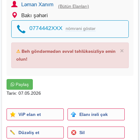
Ləman Xanım
(Bütün Elanları)
Bakı şəhəri
0774442XXX
nömrəni göstər
×
⚠
Beh göndərmədən əvvəl təhlükəsizliyə əmin
olun!
Paylaş
Tarix: 07.05.2026
ViP elan et
Elanı irəli çək
Düzəliş et
Sil