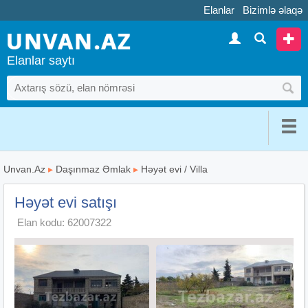
Elanlar
Bizimlə əlaqə
Elanlar saytı
Unvan.Az
▸
Daşınmaz Əmlak
▸
Həyət evi / Villa
Həyət evi satışı
Elan kodu: 62007322