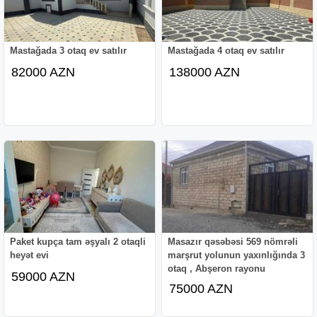
Mastağada 3 otaq ev satılır
Mastağada 4 otaq ev satılır
82000 AZN
138000 AZN
Paket kupça tam əşyalı 2 otaqli
Masazır qəsəbəsi 569 nömrəli
heyət evi
marşrut yolunun yaxınlığında 3
otaq , Abşeron rayonu
59000 AZN
75000 AZN