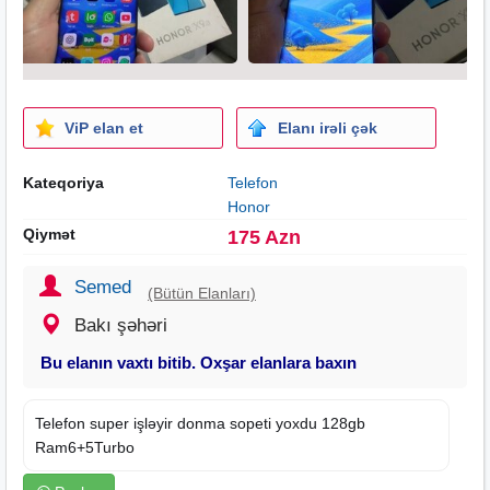
ViP elan et
Elanı irəli çək
Kateqoriya
Telefon
Honor
Qiymət
175 Azn
Semed
(Bütün Elanları)
Bakı şəhəri
Bu elanın vaxtı bitib. Oxşar elanlara baxın
Telefon super işləyir donma sopeti yoxdu 128gb
Ram6+5Turbo