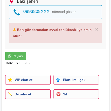
Bakı şəhəri
0993808XXX
nömrəni göstər
×
⚠
Beh göndərmədən əvvəl təhlükəsizliyə əmin
olun!
Paylaş
Tarix: 07.05.2026
ViP elan et
Elanı irəli çək
Düzəliş et
Sil