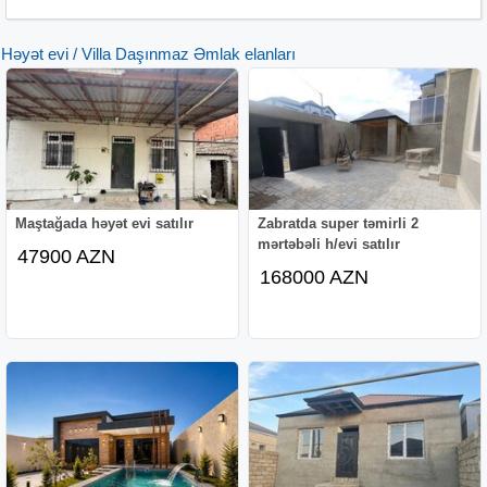
Həyət evi / Villa Daşınmaz Əmlak elanları
Maştağada həyət evi satılır
Zabratda super təmirli 2
mərtəbəli h/evi satılır
47900 AZN
168000 AZN