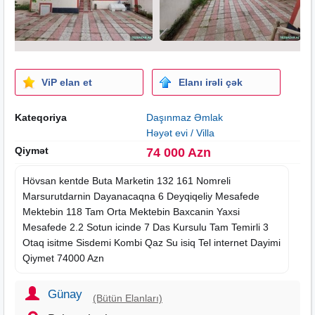
ViP elan et
Elanı irəli çək
Kateqoriya
Daşınmaz Əmlak
Həyət evi / Villa
Qiymət
74 000 Azn
Hövsan kentde Buta Marketin 132 161 Nomreli
Marsurutdarnin Dayanacaqna 6 Deyqiqeliy Mesafede
Mektebin 118 Tam Orta Mektebin Baxcanin Yaxsi
Mesafede 2.2 Sotun icinde 7 Das
Kursulu
Tam Temirli 3
Otaq isitme Sisdemi Kombi Qaz Su isiq Tel internet Dayimi
Qiymet 74000 Azn
Günay
(Bütün Elanları)