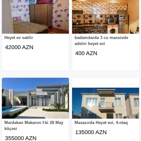
Heyet ev satilir
badamdarda 3 cu massivdə
adelni heyet evi
42000 AZN
400 AZN
Mərdəkan Makaron f-ki 28 May
Masazırda Həyət evi, 4-otaq
küçəsi
135000 AZN
355000 AZN