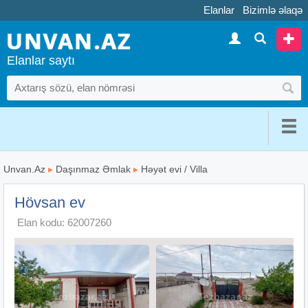
Elanlar
Bizimlə əlaqə
Elanlar saytı
Unvan.Az
▸
Daşınmaz Əmlak
▸
Həyət evi / Villa
Hövsan ev
Elan kodu: 62007260