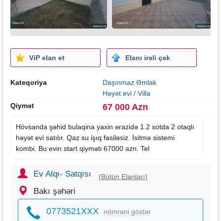
ViP elan et
Elanı irəli çək
Kateqoriya
Daşınmaz Əmlak
Həyət evi / Villa
Qiymət
67 000 Azn
Hövsanda şəhid bulaqina yaxin ərazidə 1.2 sotda 2 otaqlı
həyət evi satılır. Qaz su işıq fasiləsiz. İsitmə sistemi
kombi. Bu evin start qiyməti 67000 azn. Tel
Ev Alqı- Satqısı
(Bütün Elanları)
Bakı şəhəri
0773521XXX
nömrəni göstər