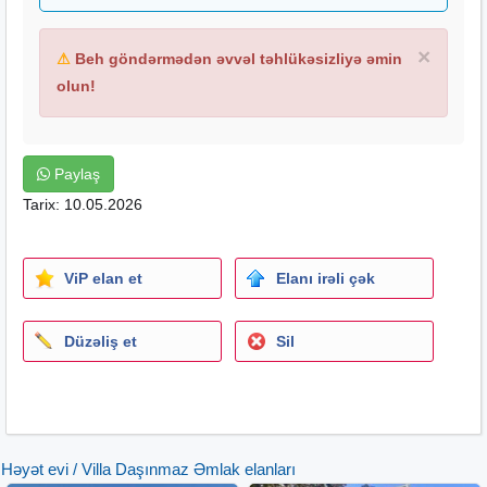
×
⚠
Beh göndərmədən əvvəl təhlükəsizliyə əmin
olun!
Paylaş
Tarix: 10.05.2026
ViP elan et
Elanı irəli çək
Düzəliş et
Sil
Həyət evi / Villa Daşınmaz Əmlak elanları