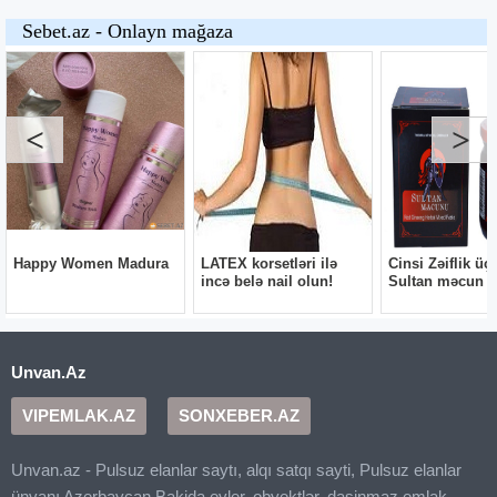
Unvan.Az
VIPEMLAK.AZ
SONXEBER.AZ
Unvan.az - Pulsuz elanlar saytı, alqı satqı sayti, Pulsuz elanlar
ünvanı Azerbaycan Bakida evler, obyektlər, dasinmaz emlak,