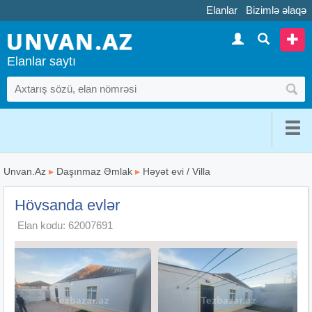
Elanlar
Bizimlə əlaqə
Elanlar saytı
Unvan.Az
▸
Daşınmaz Əmlak
▸
Həyət evi / Villa
Hövsanda evlər
Elan kodu: 62007691