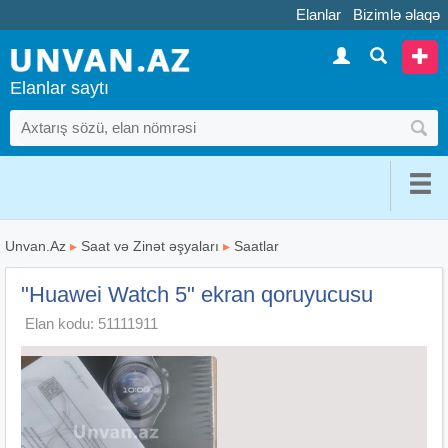
Elanlar
Bizimlə əlaqə
Elanlar saytı
Unvan.Az
▸
Saat və Zinət əşyaları
▸
Saatlar
"Huawei Watch 5" ekran qoruyucusu
Elan kodu: 51111911