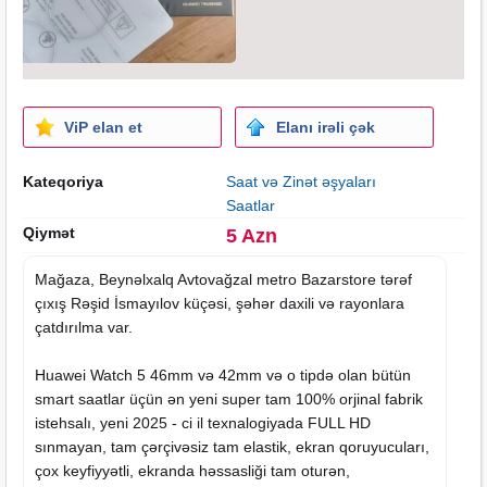
ViP elan et
Elanı irəli çək
Kateqoriya
Saat və Zinət əşyaları
Saatlar
Qiymət
5 Azn
Mağaza, Beynəlxalq Avtovağzal metro Bazarstore tərəf
çıxış Rəşid İsmayılov küçəsi, şəhər daxili və rayonlara
çatdırılma var.
Huawei Watch 5 46mm və 42mm və o tipdə olan bütün
smart
saatlar
üçün ən yeni super tam 100% orjinal fabrik
istehsalı, yeni 2025 - ci il texnalogiyada FULL HD
sınmayan, tam çərçivəsiz tam elastik, ekran qoruyucuları,
çox keyfiyyətli, ekranda həssasliği tam oturən,