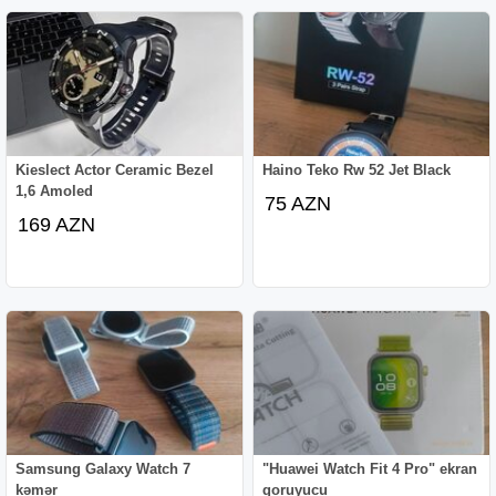
Kieslect Actor Ceramic Bezel
Haino Teko Rw 52 Jet Black
1,6 Amoled
75 AZN
169 AZN
Samsung Galaxy Watch 7
"Huawei Watch Fit 4 Pro" ekran
kəmər
qoruyucu