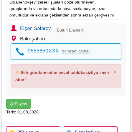
ultrabənövşəyi zərərli şüaları gözə ötürməyən,
qıraqlarında və ortasındada hava saxlamayan, uzun
ömurlüdür və ekrana çəkiləndən sonra ekran çərçivəsini
içəri yığmır. Bütün smart saatlar üçün Azərbaycanda
yalnız bizdə olan müasir üslubda yüksək keyfiyyətli
Elşən Səfərov
(Bütün Elanları)
kəmərlərdə var.
Bakı şəhəri
Hər dəfə yeni modellərimizdə gələcək İn şə Allah .
0555850XXX
nömrəni göstər
**
huawei watch 5 display smart saat akıllı saat smart watch
умные часы ekran qoruyucu ekran koruyucu screen
×
⚠
Beh göndərmədən əvvəl təhlükəsizliyə əmin
protector противоударный защитный экран
olun!
Paylaş
Tarix: 01.08.2026
ViP elan et
Elanı irəli çək