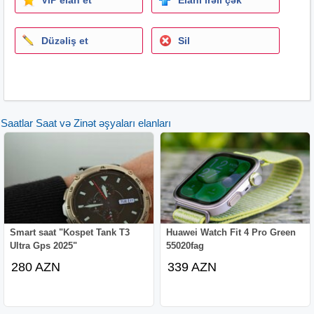
Düzəliş et
Sil
Saatlar Saat və Zinət əşyaları elanları
Smart saat "Kospet Tank T3
Huawei Watch Fit 4 Pro Green
Ultra Gps 2025"
55020fag
280 AZN
339 AZN