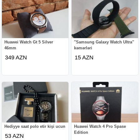
Huawei Watch Gt 5 Silver
"Samsung Galaxy Watch Ultra"
46mm
kəmərləri
349 AZN
15 AZN
Hediyye saat polo etir kişi ucun
Huawei Watch 4 Pro Spase
Edition
53 AZN