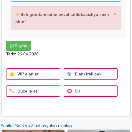
×
⚠
Beh göndərmədən əvvəl təhlükəsizliyə əmin
olun!
Paylaş
Tarix: 26.04.2026
ViP elan et
Elanı irəli çək
Düzəliş et
Sil
Saatlar Saat və Zinət əşyaları elanları