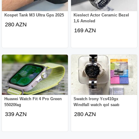
Kospet Tank M3 Ultra Gps 2025
Kieslect Actor Ceramic Bezel
1,6 Amoled
280 AZN
169 AZN
Huawei Watch Fit 4 Pro Green
Swatch Irony Ycs410gx
55020fag
Windfall watch qol saatı
339 AZN
280 AZN