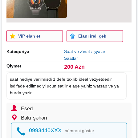
ViP elan et
Elanı irəli çək
Kateqoriya
Saat və Zinət əşyaları
Saatlar
Qiymət
200 Azn
saat
hediye verilmisdi 1 defe taxilib ideal vezyetdedir
isdifade edilmediyi ucun satilir elaqe yalniz watsap ve ya
burda yazin
Esed
Bakı şəhəri
0993440XXX
nömrəni göstər