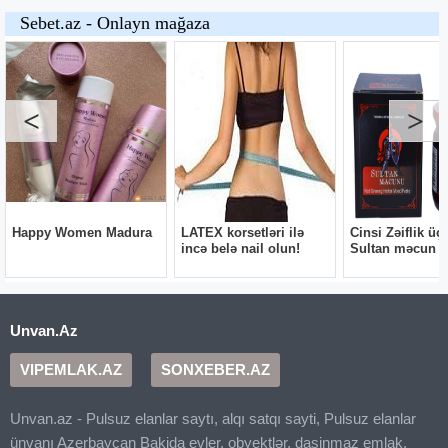
Unvan.Az
VIPEMLAK.AZ
SONXEBER.AZ
Unvan.az - Pulsuz elanlar saytı, alqı satqı sayti, Pulsuz elanlar
ünvanı Azerbaycan Bakida evler, obyektlər, dasinmaz emlak,