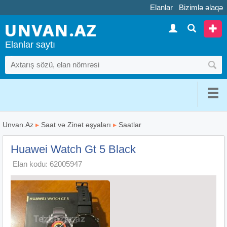
Elanlar
Bizimlə əlaqə
Elanlar saytı
Unvan.Az
▸
Saat və Zinət əşyaları
▸
Saatlar
Huawei Watch Gt 5 Black
Elan kodu: 62005947