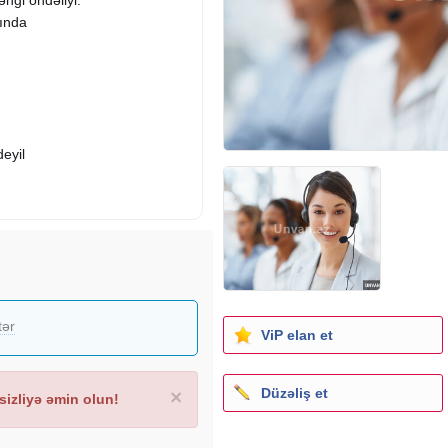
ğında
eyil
tər
ViP elan et
Düzəliş et
×
izliyə əmin olun!