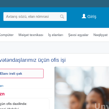
Giriş
Kompüter
Məişət texnikası
İş elanları
Şəxsi əşyalar
Nəqliyyat
 vətəndaşlarımız üçün ofis işi
Elanı irəli çək
arı
Azn
ün ofis daxilində:
ngi öhdəliyi.