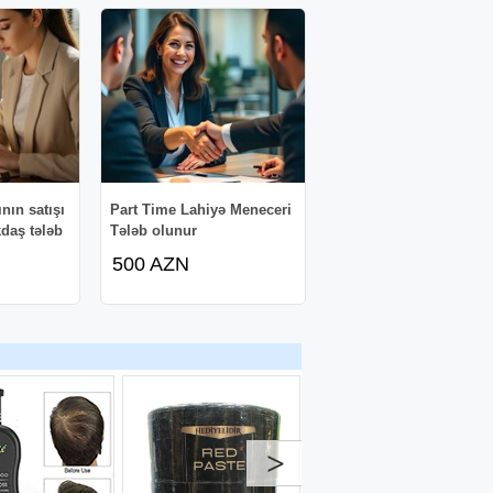
nın satışı
Part Time Lahiyə Meneceri
daş tələb
Tələb olunur
500 AZN