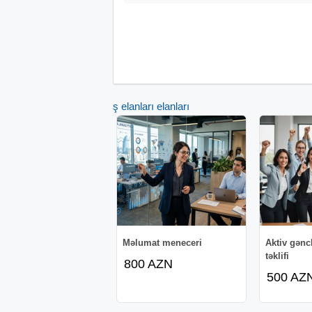
İş elanları elanları
Məlumat meneceri
Aktiv gənc
təklifi
800 AZN
500 AZ