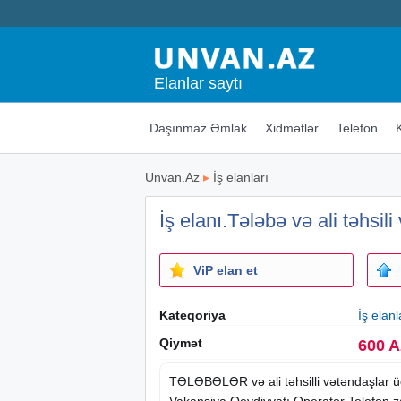
Elanlar saytı
Daşınmaz Əmlak
Xidmətlər
Telefon
Unvan.Az
▸
İş elanları
İş elanı.Tələbə və ali təhsili
ViP elan et
Kateqoriya
İş elanl
Qiymət
600 
TƏLƏBƏLƏR və ali təhsilli vətəndaşlar üç
Vakansiya Qeydiyyatı Operator Telefon zə