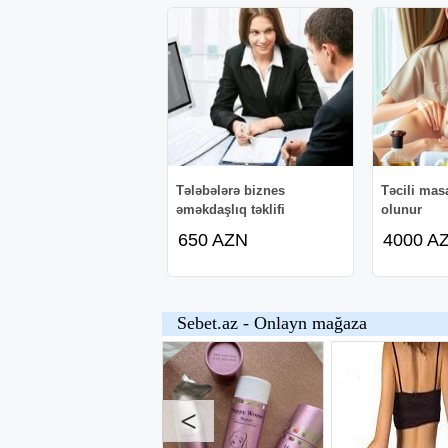
Tələbələrə biznes
Təcili mas
əməkdaşlıq təklifi
olunur
650 AZN
4000 A