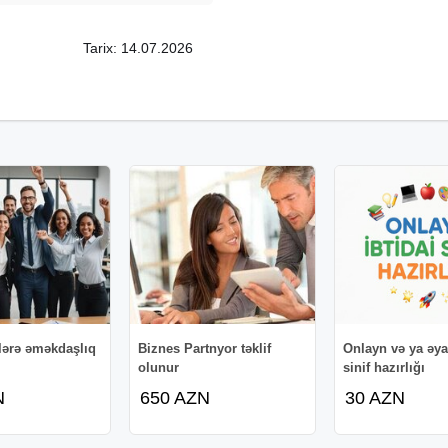
Tarix: 14.07.2026
lərə əməkdaşlıq
Biznes Partnyor təklif
Onlayn və ya əyan
olunur
sinif hazırlığı
N
650 AZN
30 AZN