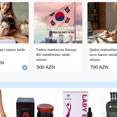
ajci xanim tələb
Tədris mərkəzinə Koreya
Qadın məhsulları
dili müəllimləri tələb
üzrə xanım əmək
olunur
olunur
ZN
500 AZN
700 AZN