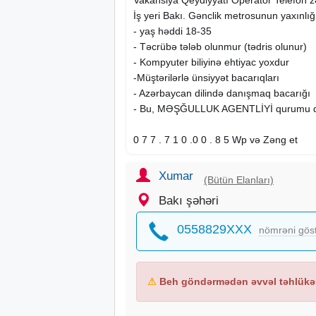
İş yeri Bakı. Gənclik metrosunun yaxınlı
- yaş həddi 18-35
- Təcrübə tələb olunmur (tədris olunur)
- Kompyuter biliyinə ehtiyac yoxdur
-Müştərilərlə ünsiyyət bacarıqları
- Azərbaycan dilində danışmaq bacarığı
- Bu, MƏŞĞULLUK AGENTLİYİ qurumu d
0 7 7 . 7 1 0 .0 0 . 8 5 Wp və Zəng et
Xumar
(Bütün Elanları)
Bakı şəhəri
0558829XXX
nömrəni gös
⚠
Beh göndərmədən əvvəl təhlükəs