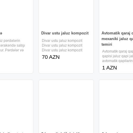
də
Divar ustu jaluz kompozit
Avtomatik qaraj q
mexaniki jaluz q
üz pərdələrin
Divar ustu jaluz kompozit
temiri
ərakəndə satışı
Divar ustu jaluz kompozit
ur. Pərdələr və
Divar ustu jaluz kompozit
Avtomatik qaraj qap
teqoriyasında yeni
Divar ustu jaluz kompozit
70 AZN
qapisi jaluz qapi ja
mövcuddur və
avtomatik qapilarin 
idməti təmin edilir.
temiri Jaluz qapila
1 AZN
əkanlara uyğun
jaluz qapilar
əri ilə