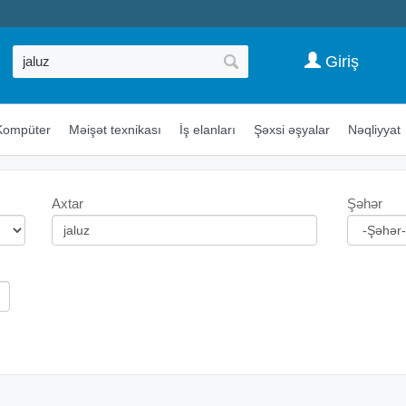
Giriş
Kompüter
Məişət texnikası
İş elanları
Şəxsi əşyalar
Nəqliyyat
Axtar
Şəhər