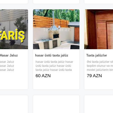
çatdırılma və quraşdırılma
ishlere zemanet ver
ar sozler:kopya
xidməti təmin edilir.
Rayonlardan sifari
aun pultu,
ltu, jaluz pultu,
Hasar Jaluz
hasar üstü taxta jalüz
Taxta jalüzlər
asar Jaluz
hasar üstü taxta jalüz hasar
Əsl taxta jalüzlər si
asar Jaluz
üstü taxta jalüz hasar üstü
təqdim olunur və mü
asar Jaluz
taxta jalüz hasar üstü taxta
model jalüzlərin bi
asar Jaluz
jalüz hasar üstü taxta jalüz
satışı həyata keçiril
60 AZN
79 AZN
asar Jaluz
hasar üstü taxta jalüz
jalüzlərin münasib
asar Jaluz
sifarişi qəbul olunu
və jalüzlər üzrə fər