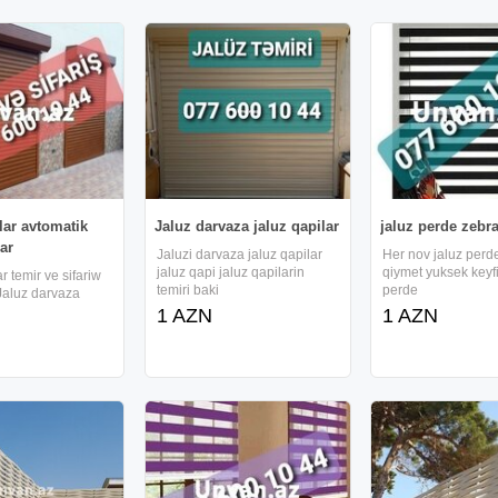
lar avtomatik
Jaluz darvaza jaluz qapilar
jaluz perde zebra
lar
Jaluzi darvaza jaluz qapilar
Her nov jaluz perde
jaluz qapi jaluz qapilarin
qiymet yuksek keyfi
r temir ve sifariw
temiri baki
perde
Jaluz darvaza
1 AZN
1 AZN