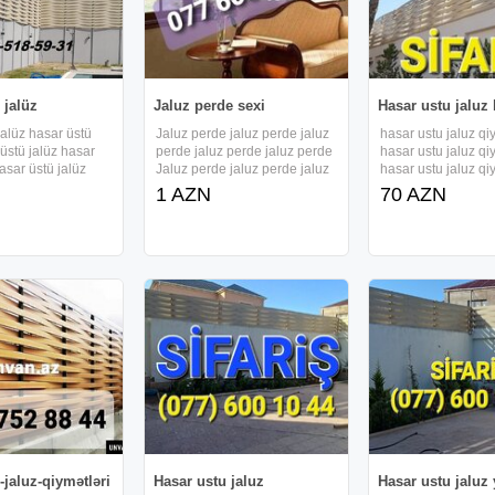
 jalüz
Jaluz perde sexi
Hasar ustu jaluz 
jalüz hasar üstü
Jaluz perde jaluz perde jaluz
hasar ustu jaluz qi
 üstü jalüz hasar
perde jaluz perde jaluz perde
hasar ustu jaluz qi
asar üstü jalüz
Jaluz perde jaluz perde jaluz
hasar ustu jaluz qi
jalüz hasar üstü
perde jaluz perde jaluz perde
hasar ustu jaluz qi
1 AZN
70 AZN
 üstü jalüz hasar
Jaluz perde jaluz perde jaluz
hasar ustu jaluz qi
asar üstü jalüz
perde jaluz perde jaluz perde
kompozit hasar ust
jalüz hasar üstü
zebra jaluz jaluzi jaluzi perde
qiymətləri hasar us
 üstü
zebra
qiymətləri hasar us
-jaluz-qiymətləri
Hasar ustu jaluz
Hasar ustu jaluz 