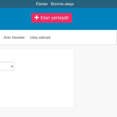
Elanlar
Bizimlə əlaqə
Elan yerləşdir
Avto hissələr
Usta xidməti