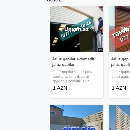
Jaluz qapilar avtomatik
Jaluz qapi
jaluz qapilar
jaluz qapi
Jaluz qapilar sifarisi jaluz
Jaluz qapila
qapilar avtomatik qaraj
Jaluz qapi 
qapilari avtomatik jaluz
qapilar
1 AZN
1 AZN