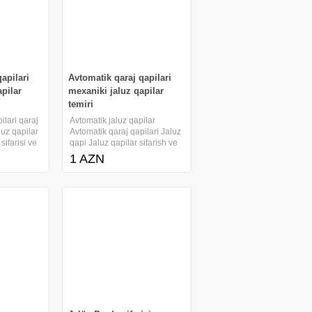
apilari
Avtomatik qaraj qapilari
apilar
mexaniki jaluz qapilar
temiri
ilari qaraj
Avtomatik jaluz qapilar
luz qapilar
Avtomatik qaraj qapilari Jaluz
sifarisi ve
qapi Jaluz qapilar sifarish ve
r avtomatik
temir Avtomatik jaluz qapilar
1 AZN