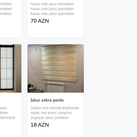
ymətləri
hasar ustu jaluz qiymətləri
ymətləri
hasar ustu jaluz qiymətləri
ymətləri
hasar ustu jaluz qiymətləri
ymətləri
hasar ustu jaluz qiymətləri
70 AZN
ymətləri
hasar ustu jaluz qiymətləri
u jaluz
kompozit hasar ustu jaluz
tu jaluz
qiymətləri hasar ustu jaluz
tu
qiymətləri hasar ustu
Jaluz zebra perde
vqunu
Salam sizə yüksək keyfiyyətə
deler
malik, hər kəsin zövqünü
lif edirik
oxşayan jaluz pərdələr
luz Ikili
münaib qiymətə təklif edirik.
18 AZN
tikal jaluz
Kafe, restoran, ofis, məktəb,
yumuz
mənzil. Zebra jaluz Ştor jaluz