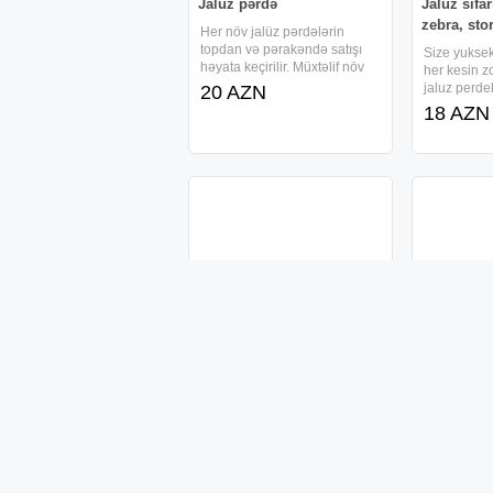
Jalüz pərdə
Jaluz sifar
zebra, sto
Her növ jalüz pərdələrin
topdan və pərakəndə satışı
Size yuksek
həyata keçirilir. Müxtəlif növ
her kesin 
jalüzlər yeni vəziyyətdə
jaluz perde
20 AZN
təqdim olunur və çatdırılma
qiymete tekl
18 AZN
xidməti mövcuddur. Pərdələr
Gorduyumuz
və jalüzlər üçün uyğun
keyfiyyetin
seçimlər fərqli məkanlar üçün
Rayonlardan
olunur.
Dikey perde jaluzi
Mexaniki j
Dikey perde jaluzi Dikey
Avtomatik q
perde jaluzi Dikey perde
qapi Jaluz 
jaluzi Whatsapp: (
qapilar
39 AZN
1 AZN