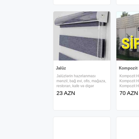
qiymətləri.Hasar ustu
aktivdir Ac
kompozit jaluz hasar ustu
pult, slaqb
slaqbaum pu
Jalüz
Kompozit 
Jalüzlərin hazırlanması
Kompozit H
mənzil, bağ evi, ofis, mağaza,
Kompozit H
restoran, kafe və digər
Kompozit H
obyektlər üçün həyata
Kompozit H
23 AZN
70 AZN
keçirilir. Zebra jalüz, rulon
Kompozit H
ştor, taxta jalüz, vertikal və
Kompozit H
motorlu jalüzlər daxil olmaqla
müxtəlif modellər təqdim