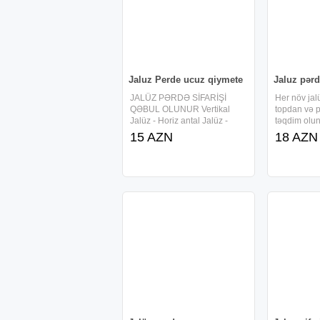
Jaluz Perde ucuz qiymete
Jaluz pər
JALÜZ PƏRDƏ SİFARİŞİ
Her növ jal
QƏBUL OLUNUR Vertikal
topdan və p
Jalüz - Horiz antal Jalüz -
təqdim olun
Zebra Jalüz - Taxta Jalüz
jalüzlər ka
15 AZN
18 AZN
Dizayn işləri pulsuz görülür. 1
məhsullar 
il Zəmanət verilir Whatsapp
çatdırılma x
Müxtəlif m
jalüz seçiml