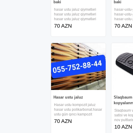
baki
baki
hasar ustu jaluz qiymətləri
hasar-ustu-
hasar ustu jaluz qiymətləri
hasar-ustu-
hasar ustu jaluz qiymətləri
hasar-ustu-
hasar ustu jaluz qiymətləri
hasar-ustu-
70 AZN
70 AZN
hasar ustu jaluz qiymətləri
hasar-ustu-
kompozit hasar ustu jaluz
hasar-ustu-
qiymətləri hasar ustu jaluz
qiymətləri.
qiymətləri hasar ustu
kompozit ja
polikarbona
Hasar ustu jaluz
Slaqbaum v
kopyalanm
Hasar ustu kompozit jaluz
hasar ustu polikarbonat.hasar
Slaqbaum ve
ustu gün qırıcı kampozit
satisi ve k
hasarlar hasar ustu jaluz
nov pultlari
70 AZN
qiymətləri hasar ustu jaluz
cixardilmas
10 AZN
qiymətləri hasar ustu jaluz
ucun zenq 