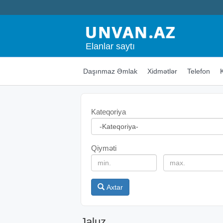
Elanlar saytı
Daşınmaz Əmlak
Xidmətlər
Telefon
Kateqoriya
Qiyməti
Axtar
Jaluz