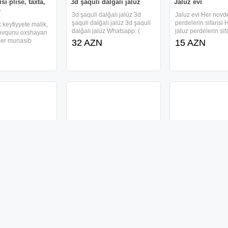
isi plise, taxta,
3d şaquli dalğalı jalüz
Jaluz evi
r
3d şaquli dalğalı jalüz 3d
Jaluz evi Her novd
şaquli dalğalı jalüz 3d şaquli
perdelerin sifarisi
 keyfiyyete malik,
dalğalı jalüz Whatsapp: (
jaluz perdelerin sifa
zovqunu oxshayan
ler munasib
32 AZN
15 AZN
if edirik.
 ishin
e zemanet veririk.
 sifarish qebul
aluz qapi temiri
Jaluz sifarisi zebra, plise,
Jaluzi sifarisi
stor, taxta
araj qapilari jaluz
Her kesin zoqunu 
qapilar jaluz
jaluzi perdeler mu
Size her kesin zovqunu
qiymete. ZEBRA 
oxsayan, yuksek keyfiyyete
RULON STOR V
malik jaluz perdeler munasib
18 AZN
PLISSE CAMBA
qiymete teklif edirik.
18 AZN