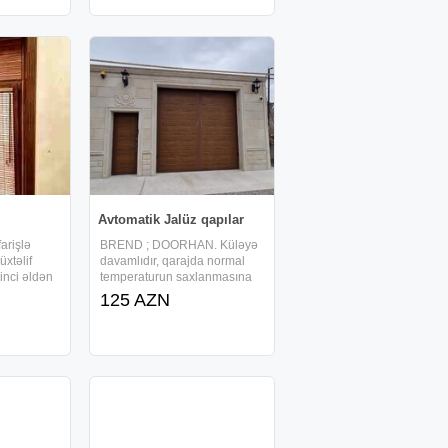
irik.
Vertikal jaluz Horizantal jaluz
sh
Plisə
Avtomatik Jalüz qapılar
farişlə
BREND ; DOORHAN. Küləyə
xtəlif
davamlıdır, qarajda normal
rinci əldən
temperaturun saxlanmasına
ir. Hər növ
kömək edir. Hər zövqə uyğun
125 AZN
 qiymətlə
dizayn mümkündür. Seksional
r. Pərdələr
qapıların satışı quraşdırılmaşı
qli seçimlər
Jalüz qapıların satışı
quraşdırılması Ehtiyyat