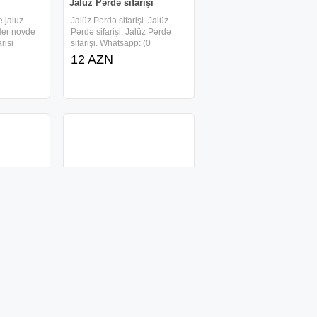
Jalüz Pərdə sifarişi
e jaluz
Jalüz Pərdə sifarişi. Jalüz
 Her novde
Pərdə sifarişi. Jalüz Pərdə
risi
sifarişi. Whatsapp: (0
12 AZN
Jaluz perde zebra
oxsayan
Her kesin zoqunu oxsayan
nasib
jaluzi perdeler munasib
JALUZI
qiymete. ZEBRA JALUZI
ERTIKAL
RULON STOR VERTIKAL
18 AZN
LKON
PLISSE CAMBALKON