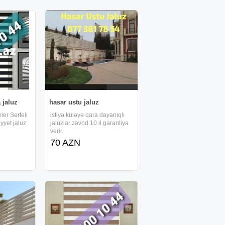
 jaluz
hasar ustu jaluz
ler Serfeli
istiyə küləyə qara dayanıqlı
yyet jaluz
jaluzlar zavod 10 il garantiya
verir.
70 AZN