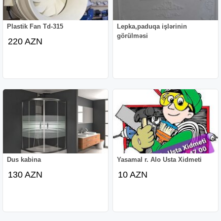
Plastik Fan Td-315
Lepka,paduqa işlərinin
görülməsi
220 AZN
Dus kabina
Yasamal r. Alo Usta Xidmeti
130 AZN
10 AZN