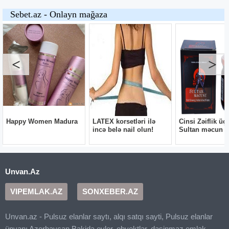
Unvan.Az
VIPEMLAK.AZ
SONXEBER.AZ
Unvan.az - Pulsuz elanlar saytı, alqı satqı sayti, Pulsuz elanlar
ünvanı Azerbaycan Bakida evler, obyektlər, dasinmaz emlak,