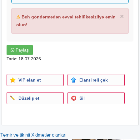
×
⚠
Beh göndərmədən əvvəl təhlükəsizliyə əmin
olun!
Paylaş
Tarix: 18.07.2026
ViP elan et
Elanı irəli çək
Düzəliş et
Sil
Təmir və tikinti Xidmətlər elanları