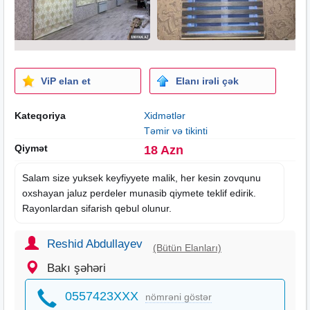
ViP elan et
Elanı irəli çək
Kateqoriya
Xidmətlər
Təmir və tikinti
Qiymət
18 Azn
Salam size yuksek keyfiyyete malik, her kesin zovqunu
oxshayan
jaluz perdeler
munasib qiymete teklif edirik.
Rayonlardan sifarish qebul olunur.
Reshid Abdullayev
(Bütün Elanları)
Bakı şəhəri
0557423XXX
nömrəni göstər