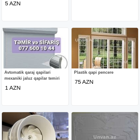
5 AZN
Avtomatik qaraj qapilari
Plastik qapi pencere
mexaniki jaluz qapilar temiri
75 AZN
1 AZN