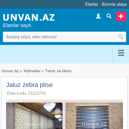
Elanlar
Bizimlə əlaqə
Elanlar saytı
Unvan.Az
▸
Xidmətlər
▸
Təmir və tikinti
Jaluz zebra plise
Elan kodu: 51115741