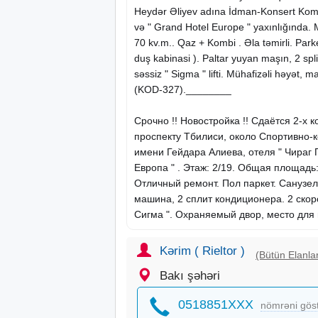
Heydər Əliyev adına İdman-Konsert Kompl
və " Grand Hotel Europe " yaxınlığında.
70 kv.m.. Qaz + Kombi . Əla təmirli. Par
duş kabinasi ). Paltar yuyan maşın, 2 spli
səssiz " Sigma " lifti. Mühafizəli həyət, 
(KOD-327).________
Срочно !! Новостройка !! Сдаётся 2-х 
проспекту Тбилиси, около Спортивно-
имени Гейдара Алиева, отеля " Чираг П
Европа " . Этаж: 2/19. Общая площадь: 
Отличный ремонт. Пол паркет. Санузел
машинa, 2 сплит кондиционера. 2 ско
Сигма ". Охраняемый двор, место для п
Kərim ( Rieltor )
(Bütün Elanlar
Bakı şəhəri
0518851XXX
nömrəni gös