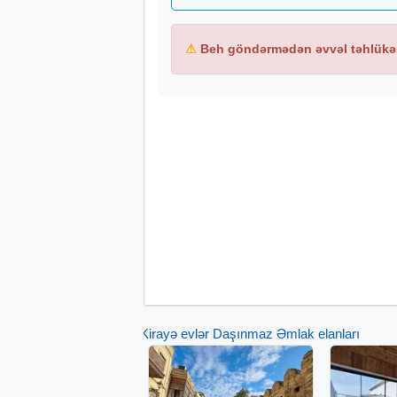
⚠
Beh göndərmədən əvvəl təhlükəs
Kirayə evlər Daşınmaz Əmlak elanları