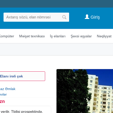
Giriş
Kompüter
Məişət texnikası
İş elanları
Şəxsi əşyalar
Nəqliyyat
Elanı irəli çək
az Əmlak
evlər
Azn
verilir, Tbilisi prospektində,