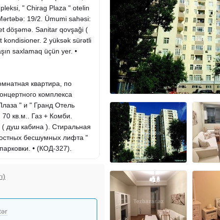
eksi, " Chirag Plaza " otelin
 Mərtəbə: 19/2. Ümumi sahəsi:
ket döşəmə. Sanitar qovşaği (
t kondisioner. 2 yüksək sürətli
maşın saxlamaq üçün yer. •
комнатная квартира, по
концертного комплекса
лаза " и " Гранд Отель
70 кв.м.. Газ + Комби.
 ( душ кабина ). Cтиральная
ростных бесшумных лифта "
арковки. • (КОД-327).
ı)
tər