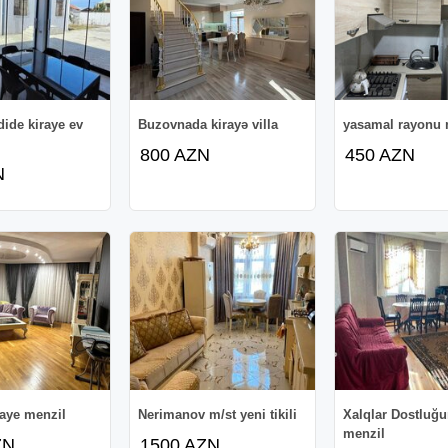
de kiraye ev
Buzovnada kirayə villa
yasamal rayonu
800 AZN
450 AZN
N
raye menzil
Nerimanov m/st yeni tikili
Xalqlar Dostluğu
menzil
ZN
1500 AZN