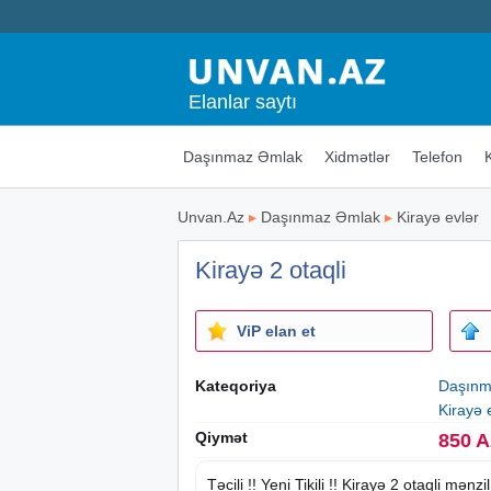
Elanlar saytı
Daşınmaz Əmlak
Xidmətlər
Telefon
Unvan.Az
▸
Daşınmaz Əmlak
▸
Kirayə evlər
Kirayə 2 otaqli
ViP elan et
Kateqoriya
Daşınm
Kirayə 
Qiymət
850 
Təcili !!
Yeni Tikili
!!
Kirayə
2 otaqli mənzil 