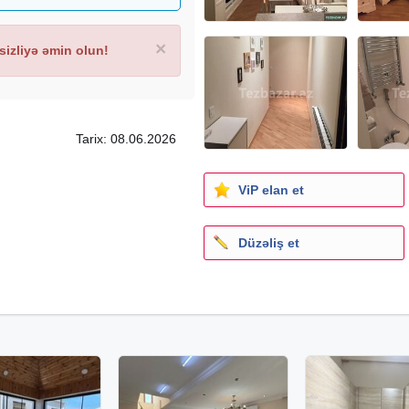
×
izliyə əmin olun!
Tarix: 08.06.2026
ViP elan et
Düzəliş et