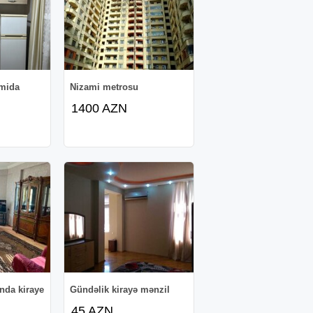
 mida
Nizami metrosu
1400 AZN
nda kiraye
Gündəlik kirayə mənzil
45 AZN