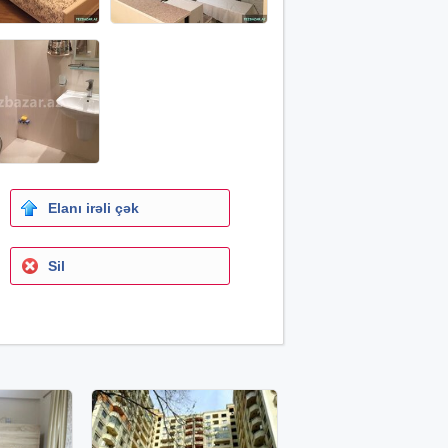
Elanı irəli çək
Sil