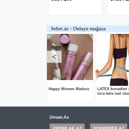
Unvan.Az
VIPEMLAK.AZ
SONXEBER.AZ