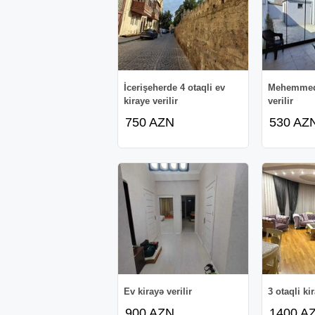
İcerişeherde 4 otaqli ev
Mehemmedi
kiraye verilir
verilir
750 AZN
530 AZ
Ev kirayə verilir
3 otaqli ki
900 AZN
1400 A