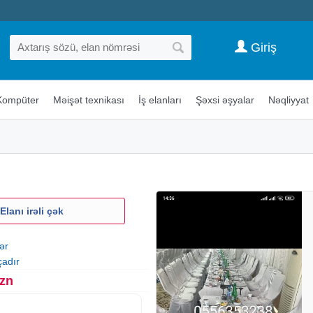
Giriş
Kompüter
Məişət texnikası
İş elanları
Şəxsi əşyalar
Nəqliyyat
Elanı irəli çək
ər
çadır
Azn