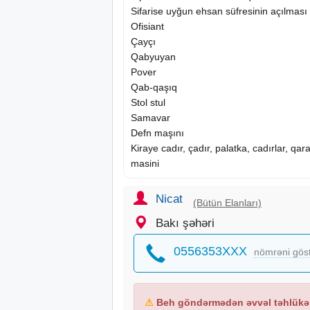
Sifarise uyğun ehsan süfresinin açılması
Ofisiant
Çayçı
Qabyuyan
Pover
Qab-qaşıq
Stol stul
Samavar
Defn maşını
Kiraye
cadır, çadır, palatka, cadırlar, qa
masini
Nicat
(Bütün Elanları)
Bakı şəhəri
0556353XXX
nömrəni gös
⚠
Beh göndərmədən əvvəl təhlükəs