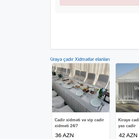
Kirayə çadır Xidmətlər elanları
Cadir xidməti və vip cadir
Kiraye cad
xidmeti 24/7
yas cadir
36 AZN
42 AZN