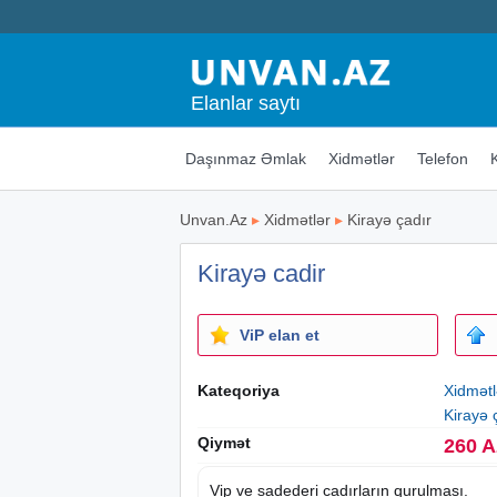
Elanlar saytı
Daşınmaz Əmlak
Xidmətlər
Telefon
Unvan.Az
▸
Xidmətlər
▸
Kirayə çadır
Kirayə cadir
ViP elan et
Kateqoriya
Xidmətl
Kirayə 
Qiymət
260 
Vip ve sadederi cadırların qurulması.