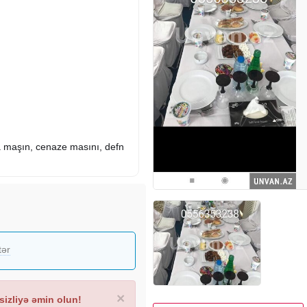
ra maşın, cenaze masını, defn
tər
×
izliyə əmin olun!