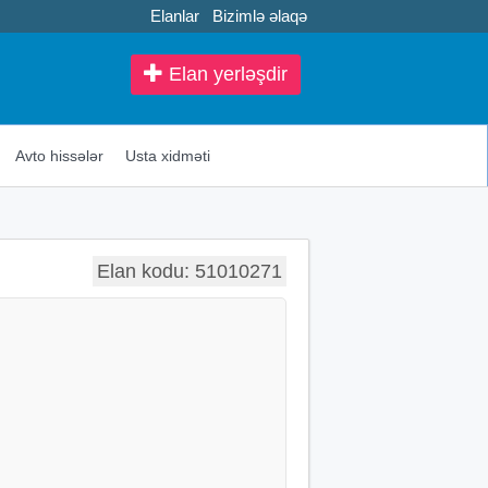
Elanlar
Bizimlə əlaqə
Elan yerləşdir
Avto hissələr
Usta xidməti
Elan kodu: 51010271