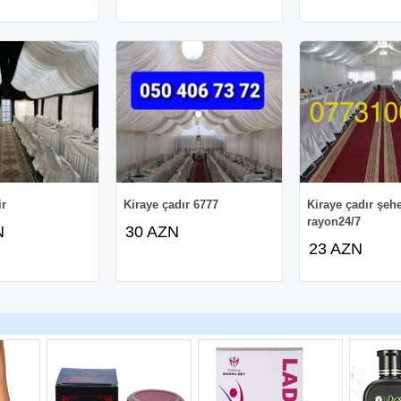
ir
Kiraye çadır 6777
Kiraye çadır şeh
rayon24/7
N
30 AZN
23 AZN