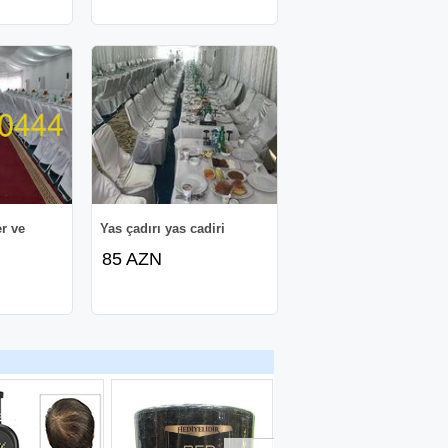
er ve
Yas çadırı yas cadiri
85 AZN