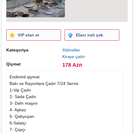
ViP elan et
Elanı irəli çək
Kateqoriya
Xidmətlər
Kirayə çadır
Qiymət
178 Azn
Endirimli qiymət
Bakı və Rayonlara Çadır 7/24 Servis
1-Vip Çadır
2- Sadə Çadır
3- Dəfn maşını
4- Aşbaz
5- Qabyuyan
6-Salatçı
7- Çayçı