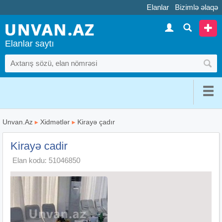
Elanlar
Bizimlə əlaqə
Elanlar saytı
Unvan.Az
▸
Xidmətlər
▸
Kirayə çadır
Kirayə cadir
Elan kodu: 51046850