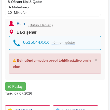
8-Ofisant Kişi & Qadın
9- Mühafizəçi
10- Mikrofon
11- Stol-Stul
12- Qab-qaşıq
Ecin
(Bütün Elanları)
13- Somavar
Bakı şəhəri
14- Soyuducu
15- Hər növ tədbirlərin təşkili
0515044XXX
nömrəni göstər
16- Hüzür mərasimlərinin təşkili
Işimiz Peşəkarlıqımızdadır
Ofisiant Çayçı Qabyuyan Pover Qab-qaşıq Stol
×
⚠
Beh göndərmədən əvvəl təhlükəsizliyə əmin
olun!
Paylaş
Tarix: 07.07.2026
ViP elan et
Elanı irəli çək