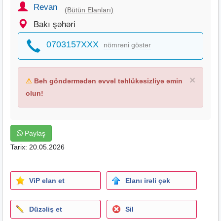
Revan
(Bütün Elanları)
Bakı şəhəri
0703157XXX
nömrəni göstər
×
⚠
Beh göndərmədən əvvəl təhlükəsizliyə əmin
olun!
Paylaş
Tarix: 20.05.2026
ViP elan et
Elanı irəli çək
Düzəliş et
Sil