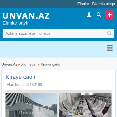
Elanlar
Bizimlə əlaqə
Elanlar saytı
Unvan.Az
▸
Xidmətlər
▸
Kirayə çadır
Kiraye cadir
Elan kodu: 51130199