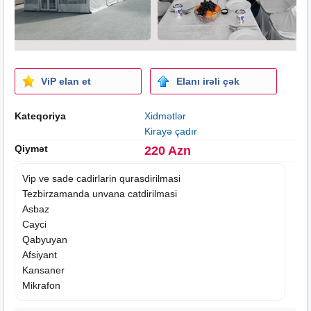
ViP elan et
Elanı irəli çək
Kateqoriya
Xidmətlər
Kirayə çadır
Qiymət
220 Azn
Vip ve sade cadirlarin qurasdirilmasi
Tezbirzamanda unvana catdirilmasi
Asbaz
Cayci
Qabyuyan
Afsiyant
Kansaner
Mikrafon