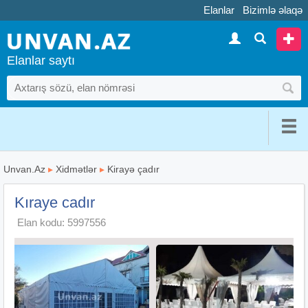
Elanlar
Bizimlə əlaqə
Elanlar saytı
Unvan.Az
▸
Xidmətlər
▸
Kirayə çadır
Kıraye cadır
Elan kodu: 5997556