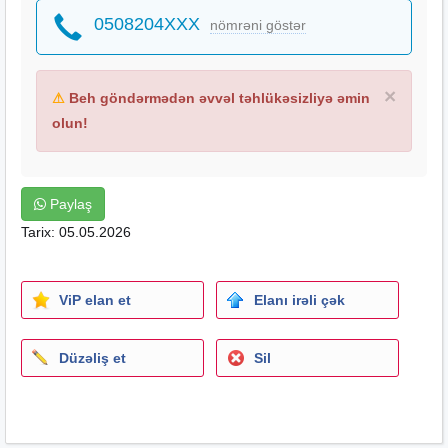
0508204XXX
nömrəni göstər
×
⚠
Beh göndərmədən əvvəl təhlükəsizliyə əmin
olun!
Paylaş
Tarix: 05.05.2026
ViP elan et
Elanı irəli çək
Düzəliş et
Sil