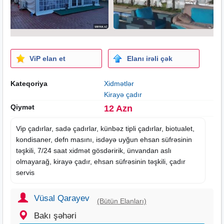
ViP elan et
Elanı irəli çək
Kateqoriya
Xidmətlər
Kirayə çadır
Qiymət
12 Azn
Vip çadırlar, sadə çadırlar, künbəz tipli çadırlar, biotualet,
kondisaner, defn masını, isdəyə uyğun ehsan süfrəsinin
təşkili, 7/24
saat
xidmət gösdəririk, ünvandan aslı
olmayarağ,
kirayə
çadır, ehsan süfrəsinin təşkili, çadır
servis
Vüsal Qarayev
(Bütün Elanları)
Bakı şəhəri