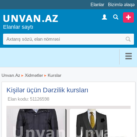
Elanlar
Bizimlə əlaqə
Elanlar saytı
Unvan.Az
▸
Xidmətlər
▸
Kurslar
Kişilər üçün Dərzilik kursları
Elan kodu: 51126598