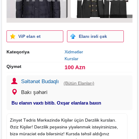
ViP elan et
Elanı irəli çək
Kateqoriya
Xidmətlər
Kurslar
Qiymət
100 Azn
Səltənət Budaqlı
(Bütün Elanları)
Bakı şəhəri
Bu elanın vaxtı bitib. Oxşar elanlara baxın
Zinyət Tədris Mərkəzində Kişilər üçün Dərzilik
kursları
.
Əziz Kişilər! Dərzilik peşəsinə yiyələnmək istəyirsinizsə,
bizə müraciət edə bilərsiniz! Kursda təhsil aldığınız