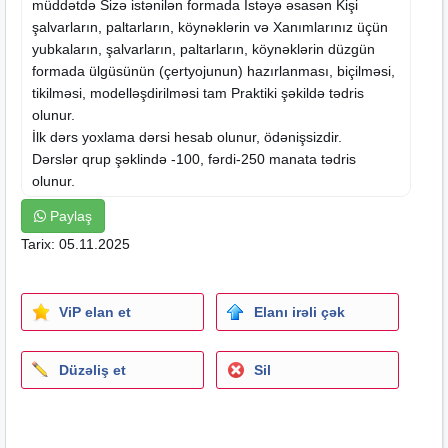
müddətdə Sizə istənilən formada İstəyə əsasən Kişi
şalvarların, paltarların, köynəklərin və Xanımlarınız üçün
yubkaların, şalvarların, paltarların, köynəklərin düzgün
formada ülgüsünün (çertyojunun) hazırlanması, biçilməsi,
tikilməsi, modelləşdirilməsi tam Praktiki şəkildə tədris
olunur.
İlk dərs yoxlama dərsi hesab olunur, ödənişsizdir.
Dərslər
qrup şəklində -100, fərdi-250 manata tədris
olunur.
Dərslərin keyfiyyətinə 100% zəmanət verilir.
Paylaş
Tarix: 05.11.2025
Ünvan: Memar Əcəmi Metronunun 4cü mikrarayon
çıxışı.Cavadxan küçəsi 48B.
ViP elan et
Elanı irəli çək
Düzəliş et
Sil