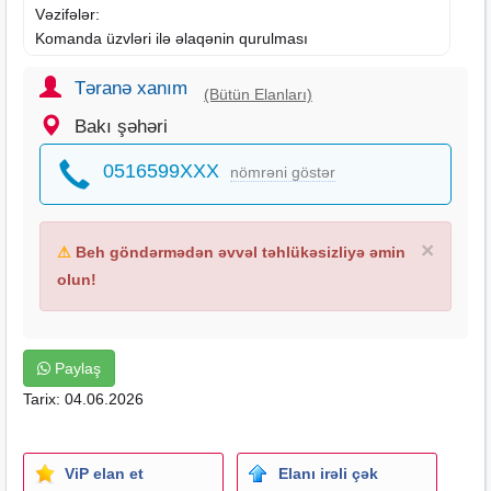
Vəzifələr:
Komanda üzvləri ilə əlaqənin qurulması
Tapşırıqların düzgün bölüşdürülməsinə dəstək
Gündəlik iş prosesində koordinasiya
Təranə xanım
(Bütün Elanları)
Komanda daxilində ünsiyyətin təşkili
Bakı şəhəri
Ofis daxili işlərdə iştirak
0516599XXX
nömrəni göstər
Tələblər:
18+ yaş
Ünsiyyət və təşkilatçılıq bacarığı
×
⚠
Beh göndərmədən əvvəl təhlükəsizliyə əmin
Aktiv və məsuliyyətli olmaq
Öyrənməyə açıq olmaq
olun!
Komanda ilə işləmə bacarığı
İmkanlar:
Paylaş
İş öyrədilir
Tarix: 04.06.2026
Təcrübə tələb olunmur
Ofis daxili iş mühiti
Daimi artan gəlir imkanı
Karyera yüksəlişi perspektivi
ViP elan et
Elanı irəli çək