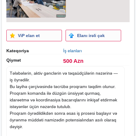
ViP elan et
Elanı irəli çək
Kateqoriya
İş elanları
Qiymət
500 Azn
Tələbələrin, aktiv gənclərin və təqaüdçülərin nəzərinə —
iş öyrədilir.
Bu layihə çərçivəsində təcrübə proqramı təqdim olunur.
Proqram komanda ilə düzgün ünsiyyət qurmaq,
idarəetmə və koordinasiya bacarıqlarını inkişaf etdirmək
istəyənlər üçün nəzərdə tutulub.
Proqram öyrədildikdən sonra əsas iş prosesi başlayır və
öyrənmə müddəti namizədin potensialından asılı olaraq
dəyişir.