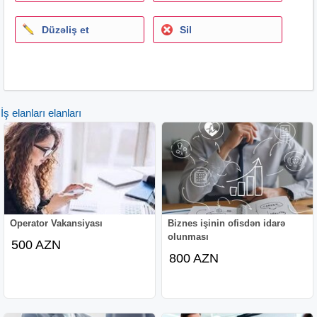
Təlim və inkişaf imkanı
Düzəliş et
Sil
Müraciət qaydası:
Qeyd olunan əlaqə nömrəsinə özünüz haqqında qısa
məlumat göndərə bilərsiniz.
İş elanları elanları
Operator Vakansiyası
Biznes işinin ofisdən idarə
olunması
500 AZN
800 AZN