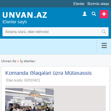
Elanlar
Bizimlə əlaqə
Elanlar saytı
Unvan.Az
▸
İş elanları
Komanda Əlaqələri üzrə Mütəxəssis
Elan kodu: 62010421