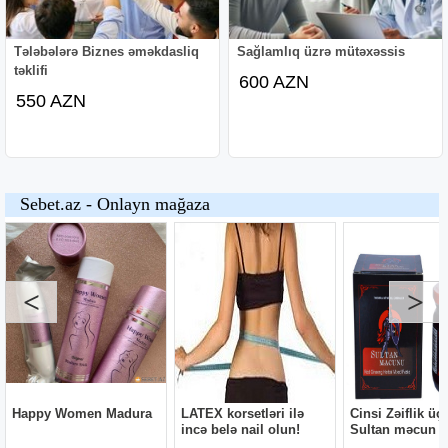
Tələbələrə Biznes əməkdasliq
Sağlamlıq üzrə mütəxəssis
təklifi
600 AZN
550 AZN