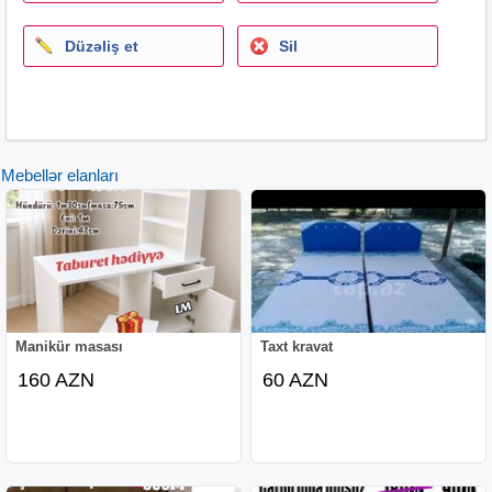
Düzəliş et
Sil
Mebellər elanları
Manikür masası
Taxt kravat
160 AZN
60 AZN