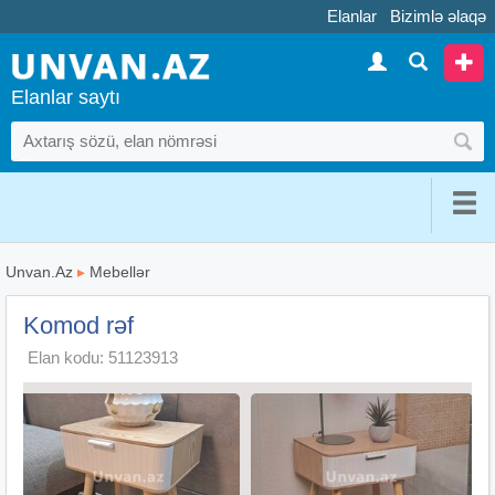
Elanlar
Bizimlə əlaqə
Elanlar saytı
Unvan.Az
▸
Mebellər
Komod rəf
Elan kodu: 51123913