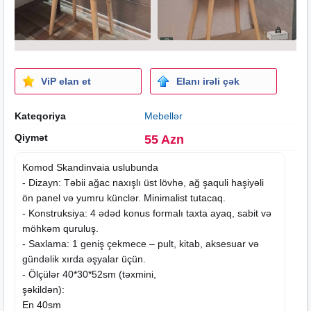
ViP elan et
Elanı irəli çək
Kateqoriya
Mebellər
Qiymət
55 Azn
Komod Skandinvaia uslubunda
- Dizayn: Təbii ağac naxışlı üst lövhə, ağ şaquli haşiyəli
ön panel və yumru künclər. Minimalist tutacaq.
- Konstruksiya: 4 ədəd konus formalı taxta ayaq, sabit və
möhkəm quruluş.
- Saxlama: 1 geniş çekmece – pult, kitab, aksesuar və
gündəlik xırda əşyalar üçün.
- Ölçülər 40*30*52sm (təxmini,
şəkildən):
En 40sm