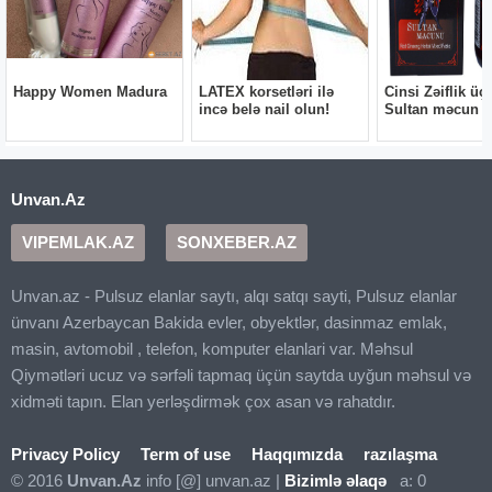
Unvan.Az
VIPEMLAK.AZ
SONXEBER.AZ
Unvan.az - Pulsuz elanlar saytı, alqı satqı sayti, Pulsuz elanlar
ünvanı Azerbaycan Bakida evler, obyektlər, dasinmaz emlak,
masin, avtomobil , telefon, komputer elanlari var. Məhsul
Qiymətləri ucuz və sərfəli tapmaq üçün saytda uyğun məhsul və
xidməti tapın. Elan yerləşdirmək çox asan və rahatdır.
Privacy Policy
Term of use
Haqqımızda
razılaşma
© 2016
Unvan.Az
info [@] unvan.az |
Bizimlə əlaqə
a: 0