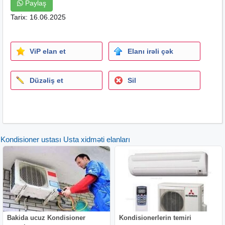
Paylaş
Tarix: 16.06.2025
ViP elan et
Elanı irəli çək
Düzəliş et
Sil
Kondisioner ustası Usta xidməti elanları
Bakida ucuz Kondisioner
Kondisionerlerin temiri