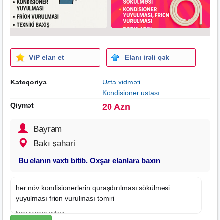
ViP elan et
Elanı irəli çək
Kateqoriya
Usta xidməti
Kondisioner ustası
Qiymət
20 Azn
Bayram
Bakı şəhəri
Bu elanın vaxtı bitib. Oxşar elanlara baxın
hər növ kondisionerlərin quraşdırılması sökülməsi
yuyulması frion vurulması təmiri
kondisioner ustasi