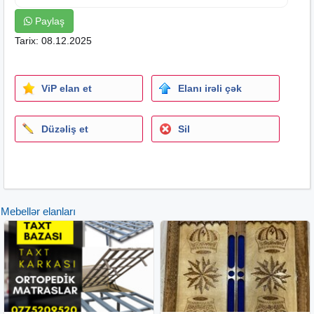
Paylaş
Tarix: 08.12.2025
ViP elan et
Elanı irəli çək
Düzəliş et
Sil
Mebellər elanları