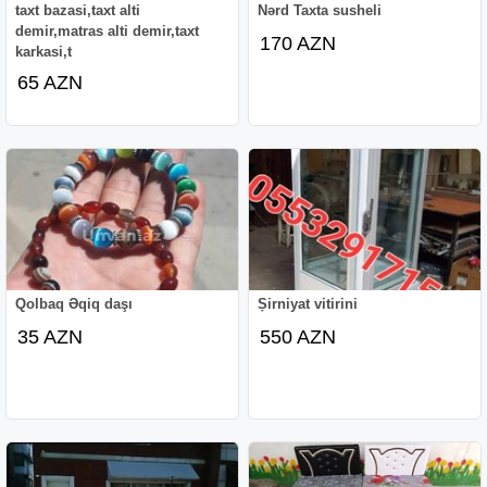
taxt bazasi,taxt alti
Nərd Taxta susheli
demir,matras alti demir,taxt
170 AZN
karkasi,t
65 AZN
Qolbaq Əqiq daşı
Ṣirniyat vitirini
35 AZN
550 AZN