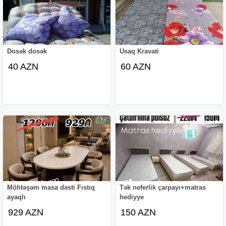
Dosək dosək
Usaq Kravati
40 AZN
60 AZN
Möhtəşəm masa dəsti Fıstıq
Tək neferlik çarpayı+matras
ayaqlı
hediyye
929 AZN
150 AZN