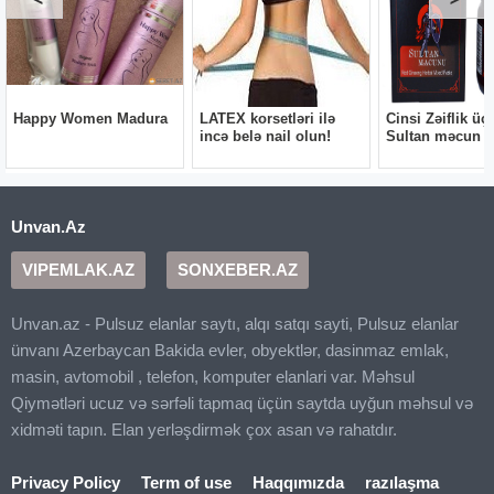
Unvan.Az
VIPEMLAK.AZ
SONXEBER.AZ
Unvan.az - Pulsuz elanlar saytı, alqı satqı sayti, Pulsuz elanlar
ünvanı Azerbaycan Bakida evler, obyektlər, dasinmaz emlak,
masin, avtomobil , telefon, komputer elanlari var. Məhsul
Qiymətləri ucuz və sərfəli tapmaq üçün saytda uyğun məhsul və
xidməti tapın. Elan yerləşdirmək çox asan və rahatdır.
Privacy Policy
Term of use
Haqqımızda
razılaşma