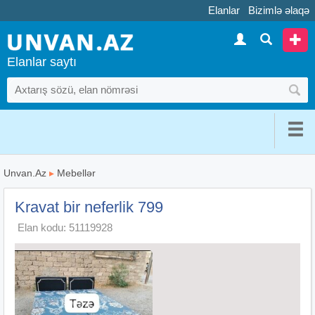
Elanlar
Bizimlə əlaqə
Elanlar saytı
Unvan.Az
▸
Mebellər
Kravat bir neferlik 799
Elan kodu: 51119928