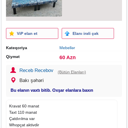
ViP elan et
Elanı irəli çək
Kateqoriya
Mebellər
Qiymət
60 Azn
Receb Recebov
(Bütün Elanları)
Bakı şəhəri
Bu elanın vaxtı bitib. Oxşar elanlara baxın
Kravat 60 manat
Taxt 110 manat
Çatdırılma var
Whopçat aktivdir