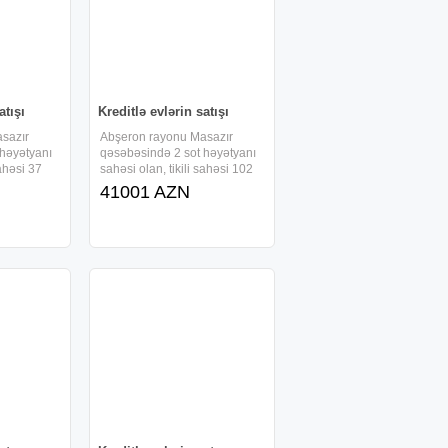
atışı
Kreditlə evlərin satışı
sazır
Abşeron rayonu Masazır
 həyətyanı
qəsəbəsində 2 sot həyətyanı
sahəsi 37
sahəsi olan, tikili sahəsi 102
ərtəbəli ,
kv/m-dən ibarət 1 mərtəbəli ,
41001 AZN
 tam təmirli
kürsülü və 4 otaqlı, tam təmirli
ilir və ,
həyət evi sifarişlə tikilir və ,
lə
faizsiz, daxili kreditlə
verilir.Ərazidə