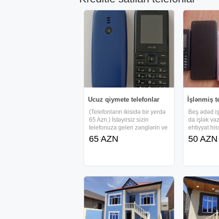
Ucuz qiymete telefonlar
İşlənmiş te
(Telefonların ikisidə bir yerdə
Beş ədəd iş
65 Azn.) İstəyirsiz sizin
da işlək və
telefonuza gelen zənglərin ve
ehtiyyat hi
cıxış zənglərin danışıqaların
telefonlar sa
65 AZN
50 AZN
telefonuzun yaddaşında
saxlamaq, bax bu iki telefon
sizə gelen zenglərin cıxan
zənglərin danışıqların