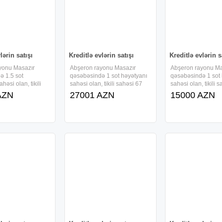
lərin satışı
Kreditlə evlərin satışı
Kreditlə evlərin s
yonu Masazır
Abşeron rayonu Masazır
Abşeron rayonu Ma
ə 1.5 sot
qəsəbəsində 1 sot həyətyanı
qəsəbəsində 1 sot
həsi olan, tikili
sahəsi olan, tikili sahəsi 67
sahəsi olan, tikili 
v/m-dən ibarət 1
kv/m-dən ibarət 1 mərtəbəli ,
kv/m-dən ibarət 1 m
AZN
27001 AZN
15000 AZN
kürsülü və 3 otaqlı,
kürsülü və 3 otaqlı, tam təmirli
kürsülü və 2 otaqlı,
həyət evi sifarişlə
həyət evi sifarişlə tikilir və ,
həyət evi sifarişlə tik
aizsiz, daxili kreditlə
faizsiz, daxili kreditlə
faizsiz, daxili kredit
idə
verilir.Ərazidə
verilir.Ərazidə