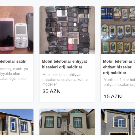
lefonlar satılır
Mobil telefonlar ehtiyyat
Mobil telefonlar 
hissələri orijinaldirlar
ehtiyat hissələri
lənmiş, xarab, ya
orijinaldirlar
ziyyətdə olan
Mobil telefonlar ehtiyyat
ssələri üçün mobil
hissələri orijinaldirlar.kohnə
Mobil telefonlar ba
tılır
modellər
ehtiyat hissələri ori
35 AZN
15 AZN