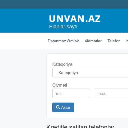
Elanlar saytı
Daşınmaz Əmlak
Xidmətlər
Telefon
Kateqoriya
Qiyməti
Axtar
Kreditle satilan telefonlar