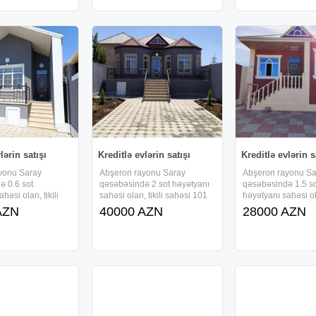
li kreditlə
faizsiz, daxili kreditlə
tikilir və , faizsiz, d
idə
verilir.Ərazidə
verilir.Ərazidə
lərin satışı
Kreditlə evlərin satışı
Kreditlə evlərin s
yonu Saray
Abşeron rayonu Saray
Abşeron rayonu Sa
ə 0.6 sot
qəsəbəsində 2 sot həyətyanı
qəsəbəsində 1.5 s
həsi olan, tikili
sahəsi olan, tikili sahəsi 101
həyətyanı sahəsi ola
v/m-dən ibarət 1
kv/m-dən ibarət 1 mərtəbəli ,
sahəsi 71 kv/m-dən
AZN
40000 AZN
28000 AZN
kürsülü və 1 otaqlı,
kürsülü və 4 otaqlı, tam təmirli
mərtəbəli , kürsülü 
həyət evi sifarişlə
həyət evi sifarişlə tikilir və ,
tam təmirli həyət evi
aizsiz, daxili kreditlə
faizsiz, daxili kreditlə
tikilir və , faizsiz, d
idə
verilir.Ərazidə
verilir.Ərazidə