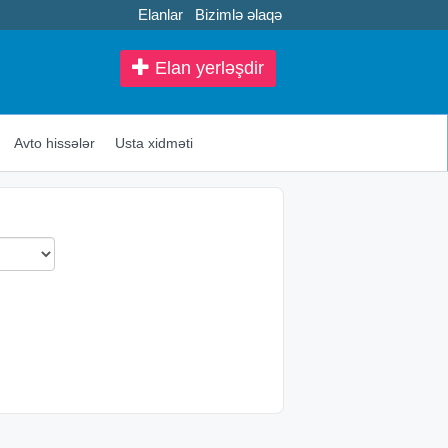
Elanlar
Bizimlə əlaqə
Elan yerləşdir
Avto hissələr
Usta xidməti