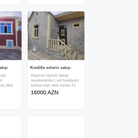
axili kreditlə
faizsiz, daxili kreditlə
verilir.Ərazidə
atışı
Kreditlə evlərin satışı
ray
Abşeron rayonu Saray
ot
qəsəbəsində 1 sot həyətyanı
n, tikili
sahəsi olan, tikili sahəsi 41
 ibarət 1
kv/m-dən ibarət 1 mərtəbəli ,
16000 AZN
və 3 otaqlı,
kürsülü və 2 otaqlı, tam təmirli
 sifarişlə
həyət evi sifarişlə tikilir və ,
axili kreditlə
faizsiz, daxili kreditlə
verilir.Ərazidə