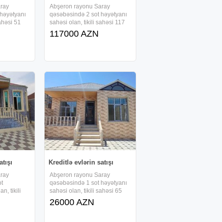
ray
Abşeron rayonu Saray
 həyətyanı
qəsəbəsində 2 sot həyətyanı
sahəsi 51
sahəsi olan, tikili sahəsi 117
ərtəbəli ,
kv/m-dən ibarət 2 mərtəbəli ,
117000 AZN
 tam təmirli
kürsülü və 4 otaqlı, tam təmirli
ilir və ,
həyət evi sifarişlə tikilir və ,
lə
faizsiz, daxili kreditlə
verilir.Ərazidə
atışı
Kreditlə evlərin satışı
ray
Abşeron rayonu Saray
ot
qəsəbəsində 1 sot həyətyanı
n, tikili
sahəsi olan, tikili sahəsi 65
 ibarət 1
kv/m-dən ibarət 1 mərtəbəli ,
26000 AZN
və 3 otaqlı,
kürsülü və 3 otaqlı, tam təmirli
 sifarişlə
həyət evi sifarişlə tikilir və ,