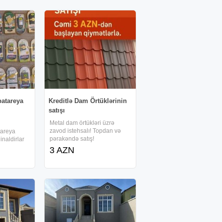
batareya
Kreditlə Dam Örtüklərinin
satışı
Metal dam örtükləri üzrə
zavod istehsalı! Topdan və
tareya
pərakəndə satış!
jinaldirlar
Zavodumuzda yüksək
3 AZN
keyfiyyətli, müxtəlif model və
rəng seçimi ilə metal dam
örtüklərinin istehsalı həyata
keçirilir. İstədiyiniz ölçüdə və
formada