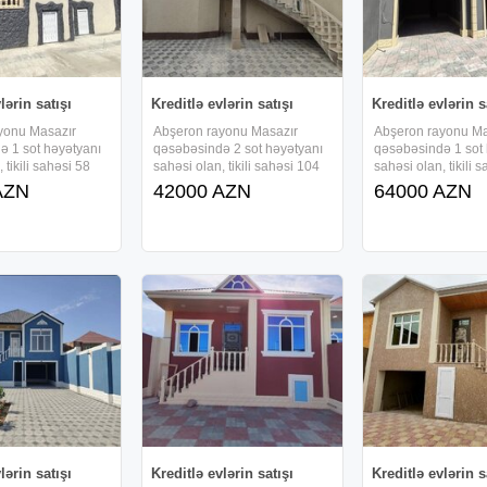
lərin satışı
Kreditlə evlərin satışı
Kreditlə evlərin s
yonu Masazır
Abşeron rayonu Masazır
Abşeron rayonu Ma
ə 1 sot həyətyanı
qəsəbəsində 2 sot həyətyanı
qəsəbəsində 1 sot
 tikili sahəsi 58
sahəsi olan, tikili sahəsi 104
sahəsi olan, tikili 
arət 1 mərtəbəli ,
kv/m-dən ibarət 1 mərtəbəli ,
kv/m-dən ibarət 1 m
AZN
42000 AZN
64000 AZN
 otaqlı, tam təmirli
kürsülü və 4 otaqlı, tam təmirli
kürsülü və 3 otaqlı,
arişlə tikilir və ,
həyət evi sifarişlə tikilir və ,
həyət evi sifarişlə tik
li kreditlə
faizsiz, daxili kreditlə
faizsiz, daxili kredit
idə
verilir.Ərazidə
verilir.Ərazidə
lərin satışı
Kreditlə evlərin satışı
Kreditlə evlərin s