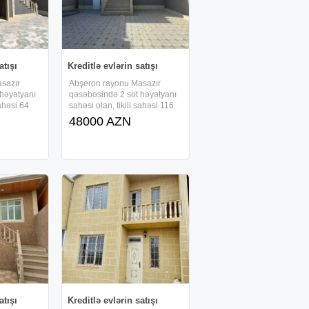
atışı
Kreditlə evlərin satışı
sazır
Abşeron rayonu Masazır
 həyətyanı
qəsəbəsində 2 sot həyətyanı
sahəsi 64
sahəsi olan, tikili sahəsi 116
ərtəbəli ,
kv/m-dən ibarət 1 mərtəbəli ,
48000 AZN
 tam təmirli
kürsülü və 4 otaqlı, tam təmirli
ilir və ,
həyət evi sifarişlə tikilir və ,
lə
faizsiz, daxili kreditlə
verilir.Ərazidə
atışı
Kreditlə evlərin satışı