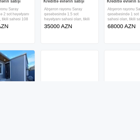
lərin satışı
Kreditlə evlərin satışı
Kreditlə evlərin s
yonu Saray
Abşeron rayonu Saray
Abşeron rayonu Sa
ə 2 sot həyətyanı
qəsəbəsində 1.5 sot
qəsəbəsində 1 sot
 tikili sahəsi 108
həyətyanı sahəsi olan, tikili
sahəsi olan, tikili 
arət 1 mərtəbəli ,
sahəsi 88 kv/m-dən ibarət 1
kv/m-dən ibarət 1 m
AZN
35000 AZN
68000 AZN
 otaqlı, tam təmirli
mərtəbəli , kürsülü və 3 otaqlı,
kürsülü və 3 otaqlı,
arişlə tikilir və ,
tam təmirli həyət evi sifarişlə
həyət evi sifarişlə tik
li kreditlə
tikilir və , faizsiz, daxili kreditlə
faizsiz, daxili kredit
idə
verilir.Ərazidə
verilir.Ərazidə
lərin satışı
Kreditlə evlərin satışı
Kreditlə evlərin s
yonu Masazır
Abşeron rayonu Masazır
Abşeron rayonu Ma
ə 0.6 sot
qəsəbəsində 2 sot həyətyanı
qəsəbəsində 1 sot
həsi olan, tikili
sahəsi olan, tikili sahəsi 102
sahəsi olan, tikili 
v/m-dən ibarət 1
kv/m-dən ibarət 1 mərtəbəli ,
kv/m-dən ibarət 1 m
AZN
102000 AZN
62000 AZN
kürsülü və 2 otaqlı,
kürsülü və 4 otaqlı, tam təmirli
kürsülü və 3 otaqlı,