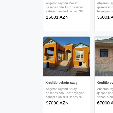
Abşeron rayonu Masazır
Abşeron ra
qəsəbəsində 1 sot həyətyanı
qəsəbəsind
sahəsi olan, tikili sahəsi 36
həyətyanı sa
kv/m-dən ibarət 1 mərtəbəli ,
sahəsi 91 k
15001 AZN
36001 
kürsülü və 2 otaqlı, tam təmirli
mərtəbəli , 
həyət evi sifarişlə tikilir və ,
tam təmirli 
faizsiz, daxili kreditlə
tikilir və , f
verilir.Ərazidə
verilir.Əraz
Kreditlə evlərin satışı
Kreditlə ev
Abşeron rayonu Saray
Abşeron ra
qəsəbəsində 2 sot həyətyanı
qəsəbəsind
sahəsi olan, tikili sahəsi 97
sahəsi olan,
kv/m-dən ibarət 1 mərtəbəli ,
kv/m-dən ib
97000 AZN
67000 
kürsülü və 4 otaqlı, tam təmirli
kürsülü və 3
həyət evi sifarişlə tikilir və ,
həyət evi sif