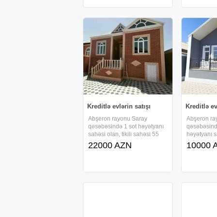
faizsiz, daxili kreditlə
faizsiz, daxi
verilir.Ərazidə
verilir.Əraz
Kreditlə evlərin satışı
Kreditlə ev
Abşeron rayonu Saray
Abşeron ra
qəsəbəsində 1 sot həyətyanı
qəsəbəsind
sahəsi olan, tikili sahəsi 55
həyətyanı sa
kv/m-dən ibarət 1 mərtəbəli ,
sahəsi 25 k
22000 AZN
10000 
kürsülü və 2 otaqlı, tam təmirli
mərtəbəli , 
həyət evi sifarişlə tikilir və ,
tam təmirli 
faizsiz, daxili kreditlə
tikilir və , f
verilir.Ərazidə
verilir.Əraz