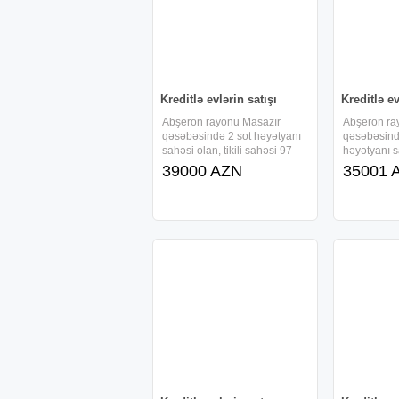
Kreditlə evlərin satışı
Kreditlə ev
Abşeron rayonu Masazır
Abşeron ra
qəsəbəsində 2 sot həyətyanı
qəsəbəsind
sahəsi olan, tikili sahəsi 97
həyətyanı sa
kv/m-dən ibarət 1 mərtəbəli ,
sahəsi 87 k
39000 AZN
35001 
kürsülü və 4 otaqlı, tam təmirli
mərtəbəli , 
həyət evi sifarişlə tikilir və ,
tam təmirli 
faizsiz, daxili kreditlə
tikilir və , f
verilir.Ərazidə
verilir.Əraz