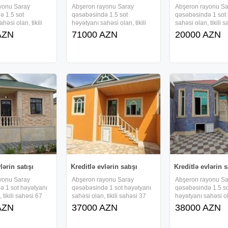
yonu Saray
Abşeron rayonu Saray
Abşeron rayonu Sa
ə 1.5 sot
qəsəbəsində 1.5 sot
qəsəbəsində 1 sot
həsi olan, tikili
həyətyanı sahəsi olan, tikili
sahəsi olan, tikili 
v/m-dən ibarət 1
sahəsi 71 kv/m-dən ibarət 1
kv/m-dən ibarət 1 m
AZN
71000 AZN
20000 AZN
kürsülü və 3 otaqlı,
mərtəbəli , kürsülü və 3 otaqlı,
kürsülü və 2 otaqlı,
həyət evi sifarişlə
tam təmirli həyət evi sifarişlə
həyət evi sifarişlə tik
aizsiz, daxili kreditlə
tikilir və , faizsiz, daxili kreditlə
faizsiz, daxili kredit
idə
verilir.Ərazidə
verilir.Ərazidə
lərin satışı
Kreditlə evlərin satışı
Kreditlə evlərin s
yonu Saray
Abşeron rayonu Saray
Abşeron rayonu Sa
ə 1 sot həyətyanı
qəsəbəsində 1 sot həyətyanı
qəsəbəsində 1.5 s
 tikili sahəsi 67
sahəsi olan, tikili sahəsi 37
həyətyanı sahəsi ola
arət 1 mərtəbəli ,
kv/m-dən ibarət 1 mərtəbəli ,
sahəsi 95 kv/m-dən
AZN
37000 AZN
38000 AZN
 otaqlı, tam təmirli
kürsülü və 2 otaqlı, tam təmirli
mərtəbəli , kürsülü 
arişlə tikilir və ,
həyət evi sifarişlə tikilir və ,
tam təmirli həyət evi