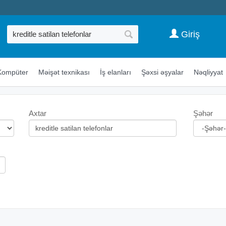
Giriş
Kompüter
Məişət texnikası
İş elanları
Şəxsi əşyalar
Nəqliyyat
Axtar
Şəhər