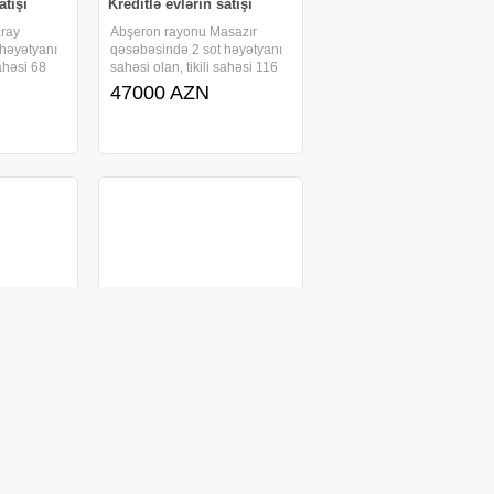
atışı
Kreditlə evlərin satışı
ray
Abşeron rayonu Masazır
 həyətyanı
qəsəbəsində 2 sot həyətyanı
sahəsi 68
sahəsi olan, tikili sahəsi 116
ərtəbəli ,
kv/m-dən ibarət 1 mərtəbəli ,
47000 AZN
 tam təmirli
kürsülü və 4 otaqlı, tam təmirli
ilir və ,
həyət evi sifarişlə tikilir və ,
lə
faizsiz, daxili kreditlə
verilir.Ərazidə
atışı
Kreditlə evlərin satışı
sazır
Abşeron rayonu Masazır
 həyətyanı
qəsəbəsində 1.5 sot
sahəsi 62
həyətyanı sahəsi olan, tikili
ərtəbəli ,
sahəsi 73 kv/m-dən ibarət 1
73000 AZN
 tam təmirli
mərtəbəli , kürsülü və 3 otaqlı,