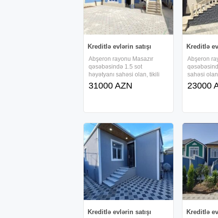
Kreditlə evlərin satışı
Kreditlə ev
Abşeron rayonu Masazır
Abşeron ra
qəsəbəsində 1.5 sot
qəsəbəsind
həyətyanı sahəsi olan, tikili
sahəsi olan,
sahəsi 78 kv/m-dən ibarət 1
kv/m-dən ib
31000 AZN
23000 
mərtəbəli , kürsülü və 3 otaqlı,
kürsülü və 2
tam təmirli həyət evi sifarişlə
həyət evi sif
tikilir və , faizsiz, daxili kreditlə
faizsiz, daxi
verilir.Ərazidə
verilir.Əraz
Kreditlə evlərin satışı
Kreditlə ev