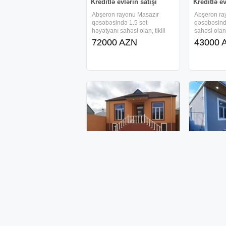
Kreditlə evlərin satışı
Kreditlə ev
Abşeron rayonu Masazır
Abşeron ra
qəsəbəsində 1.5 sot
qəsəbəsind
həyətyanı sahəsi olan, tikili
sahəsi olan,
sahəsi 72 kv/m-dən ibarət 1
kv/m-dən ib
72000 AZN
43000 
mərtəbəli , kürsülü və 3 otaqlı,
kürsülü və 4
tam təmirli həyət evi sifarişlə
həyət evi sif
tikilir və , faizsiz, daxili kreditlə
faizsiz, daxi
verilir.Ərazidə
verilir.Əraz
Kreditlə evlərin satışı
Kreditlə ev
Abşeron rayonu Masazır
Abşeron ra
qəsəbəsində 1 sot həyətyanı
qəsəbəsind
sahəsi olan, tikili sahəsi 66
həyətyanı sa
kv/m-dən ibarət 1 mərtəbəli ,
sahəsi 36 k
27000 AZN
36000 
kürsülü və 3 otaqlı, tam təmirli
mərtəbəli , 