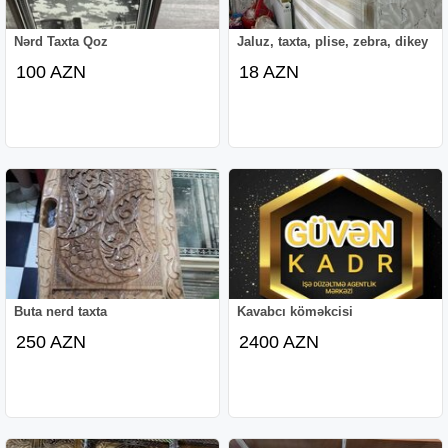
Nərd Taxta Qoz
Jaluz, taxta, plise, zebra, dikey
100 AZN
18 AZN
Buta nerd taxta
Kavabcı köməkcisi
250 AZN
2400 AZN