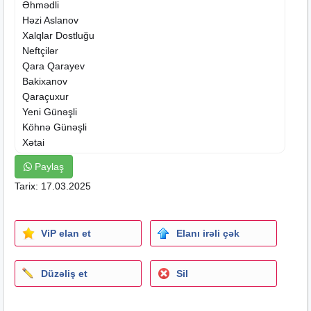
Əhmədli
Həzi Aslanov
Xalqlar Dostluğu
Neftçilər
Qara Qarayev
Bakixanov
Qaraçuxur
Yeni Günəşli
Köhnə Günəşli
Xətai
28 May
Paylaş
Nəriman Nərimanov
Tarix: 17.03.2025
Gənclik
Ulduz
Diqqət Zəhmət Haqqi Gorülən İşə Və Ünvana Görə
ViP elan et
Elanı irəli çək
Dəyişir
Elanda
Yazzilan Qiymət Diaqnostikadi
10 Azn Gəlib baxmadi
Düzəliş et
Sil
Aparat Kanalin Yiğilmasi İçəridən 15/20AZN
Plazma Lcd Və Smart
Televezorlarin Kanalarin Yiğilmasi LG Samsung TV 15/20