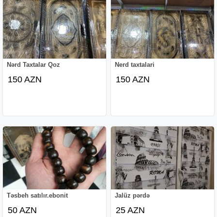
Nərd Taxtalar Qoz
Nerd taxtalari
150 AZN
150 AZN
Təsbeh satılır.ebonit
Jalüz pərdə
50 AZN
25 AZN