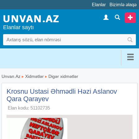
Elanlar
Bizimlə əlaqə
Elanlar saytı
Unvan.Az
▸
Xidmətlər
▸
Digər xidmətlər
Krosnu Ustasi Əhmədli Həzi Aslanov
Qara Qarayev
Elan kodu: 51102735