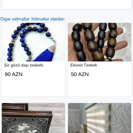
Azn Hofmman Shivaki Regular Toshiba Sony Və Digər
Android Televezorlarin Kanalların Yiğilmasi 20/25 AZN
Digər xidmətlər Xidmətlər elanları
Tarelkanin Təmiri 20 Azn Sifirdan Qurmaq 1.Otaq Üçün
30 AZN
Krosnu UstasiƏhmədli
Krosnu Ustasi Həzi Aslanov
Krosnu Ustasi Xalqlar
Krosnu Ustasi Neftçilər
Krosnu Ustasi Qarayev
Krosnu Ustasi Bakixanov
Şir gözü daşı təsbehi
Ebonit Təsbeh
Krosnu Ustasi Qaraçuxur
90 AZN
50 AZN
Krosnu Ustasi Yeni Günəşli
Krosnu Ustasi Köhnə Günəşli
Krosnu Ustasi Xətai
Krosnu Ustasi 28 May
Krosnu Ustasi Nərimanov
Krosnu Ustasi Gənclik
Krosnu Ustasi Ulduz Nizmai