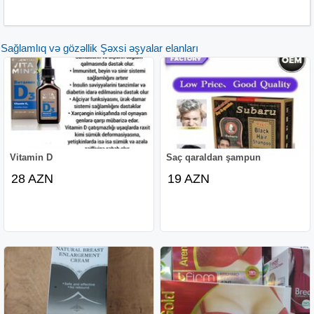
təsiri barədə heç vaxt məlumat daxil olmayıb.
Damlanın tərkibi
Sağlamlıq və gözəllik Şəxsi əşyalar elanları
Tərkibində
- mikrokristal selüloz;
- laktoza;
- titan dioksid;
- kalsium hidrogen fosfatı;
- triasetin;
- croscarmellose natrium;
- hippromelloz maqnezium maddələri istifadə olunmuşdur.
Vitamin D
Saç qaraldan şampun
28 AZN
19 AZN
Flakonda 30 ml maye var. Bu sizin istifadə miqdarınızdan
asılı olaraq 15-20 dəfə istifadə üçün bəs edir. Qaranlıq və
sərin yerdə saxlamaq lazımdır.
Lady Era damlasının təsiri
Damlanın təsir dairələri əsasən aşağıdakılardır:
- Erogen zonalarda - cinsiyyət orqanlarında, döşlərdə
həssaslığın artması;
- Bədənin oyanması və cinsi əlaqə istəyinin stimullaşması;