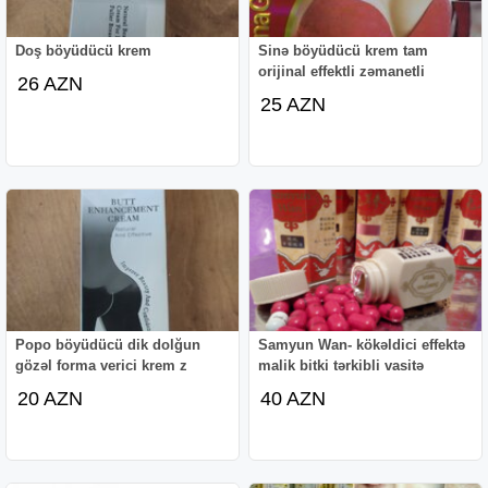
- Vaginal sekresiya fəaliyyətinin artması;
- Vaginada daralma artır.
Doş böyüdücü krem
Sinə böyüdücü krem tam
orijinal effektli zəmanetli
26 AZN
İstifadə zamanı bədən temperaturunuzun artdığını hiss
25 AZN
edə bilərsiz. Bu normaldır. Cinsi hissiyatın artması qan
dövranın artması ilə müşayət olunur. Buna görə belə
hissiyat yarana bilər. Damlanı normadan artıq istifadə
etməyin. 3-4 damla orta çəkili və orta yaşda olan qadın
üçün bəs edir. Maksimum 7 damlayadək istifadə etmək
olar. Gün ərzində bir dəfədən artıq istifadə tövsiyə
olunmur.
Damlanın təsiri 4-5 saat davam edir. Sildenafil sitrat,
vajinaya artan qan axını stimullaşdıraraq reproduktiv
Popo böyüdücü dik dolğun
Samyun Wan- kökəldici effektə
sistemə təsir göstərir. Bunun sayəsində labia qanla doyur
gözəl forma verici krem z
malik bitki tərkibli vasitə
və klitor daha çox həyəcanlanır. Bununla yanaşı, selikli
20 AZN
40 AZN
bezlərin fəaliyyəti əhəmiyyətli dərəcədə artır. Bu, vajinada
sürtkü mayesinin artan sekresiyasına səbəb olur.
Vaginada yerləşən sinir ucları oyanışı artırır, gizli
instinktləri oyadır.