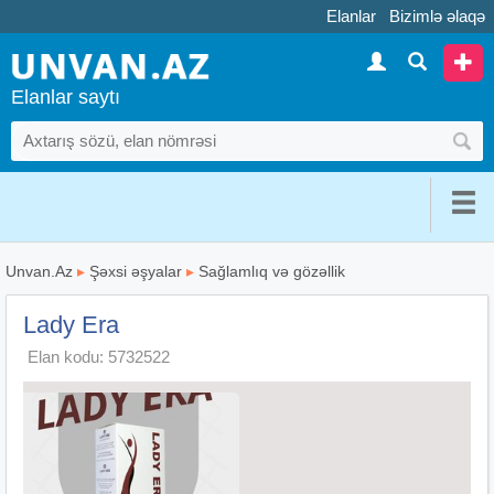
Elanlar
Bizimlə əlaqə
Elanlar saytı
Unvan.Az
▸
Şəxsi əşyalar
▸
Sağlamlıq və gözəllik
Lady Era
Elan kodu: 5732522