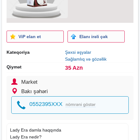
ViP elan et
Elanı irəli çək
Kateqoriya
Şəxsi əşyalar
Sağlamlıq və gözəllik
Qiymət
35 Azn
Market
Bakı şəhəri
0552395XXX
nömrəni göstər
Lady Era damla haqqında
Lady Era nedir?