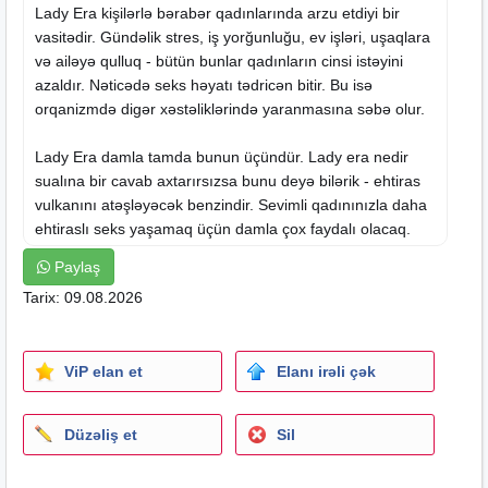
Lady Era kişilərlə bərabər qadınlarında arzu etdiyi bir
vasitədir. Gündəlik stres, iş yorğunluğu, ev işləri, uşaqlara
və ailəyə qulluq - bütün bunlar qadınların cinsi istəyini
azaldır. Nəticədə seks həyatı tədricən bitir. Bu isə
orqanizmdə digər xəstəliklərində yaranmasına səbə olur.
Lady Era damla tamda bunun üçündür. Lady era nedir
sualına bir cavab axtarırsızsa bunu deyə bilərik - ehtiras
vulkanını atəşləyəcək benzindir. Sevimli qadınınızla daha
ehtiraslı seks yaşamaq üçün damla çox faydalı olacaq.
Alan müştərilərimiz birdə alır. Sizdə sınayın, əminik ki, razı
Paylaş
qalacaqsız.
Tarix: 09.08.2026
Lady Era istifade qaydasi
Maye formasında olan vasitəni 3-4 damlasını 200 ml suya
ViP elan et
Elanı irəli çək
əlavə edərək içmək lazımdır. Spirtsiz içkilərə (şirələrə)
qarışdırmaq olar. Bir gün ərzində 7 damldan artıq istifadə
etmək olmaz. Buna diqqət edin. Yeməkdən 1-2
saat
sonra
Düzəliş et
Sil
istifadəsi daha effektli olacaq. Lady Era Azerbaycan
ərazisində 2 ildən artıqdır satılır və istifadə olunur. Zərərli