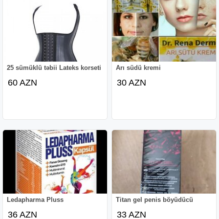
Profilaktik istifadə
Cinsi istəyin azalmaması üçün qadınlara məhsulun
profilaktik məqsədlər üçün istifadəsinə icazə verilir.
Klimaks dövrünün başlanmasına hazırlaşan qadınlar üçün
bu çox doğrudur. Profilaktik tədbirlər üçün aşağı dozada
25 sümüklü təbii Lateks korseti
Arı südü kremi
istifadə etmək tövsiyə olunur.
60 AZN
30 AZN
İstifadəsinə qadağa
- hamilə qadınların;
- ürək-damar çatıçmazlığı olanlar;
- 18 yaşdan aşağı şəxslər;
- digər ciddi xroniki xəstəlikləri olan şəxslər.
Özlərinin xəbəri olmadan başqasının suyuna qarışdımaq
tövsiyə
Ledapharma Pluss
Titan gel penis böyüdücü
36 AZN
33 AZN