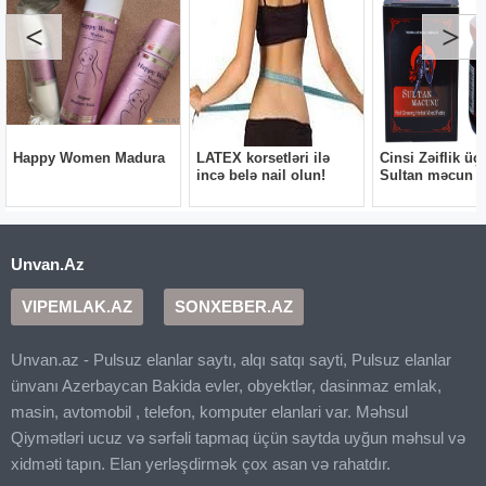
Unvan.Az
VIPEMLAK.AZ
SONXEBER.AZ
Unvan.az - Pulsuz elanlar saytı, alqı satqı sayti, Pulsuz elanlar
ünvanı Azerbaycan Bakida evler, obyektlər, dasinmaz emlak,
masin, avtomobil , telefon, komputer elanlari var. Məhsul
Qiymətləri ucuz və sərfəli tapmaq üçün saytda uyğun məhsul və
xidməti tapın. Elan yerləşdirmək çox asan və rahatdır.