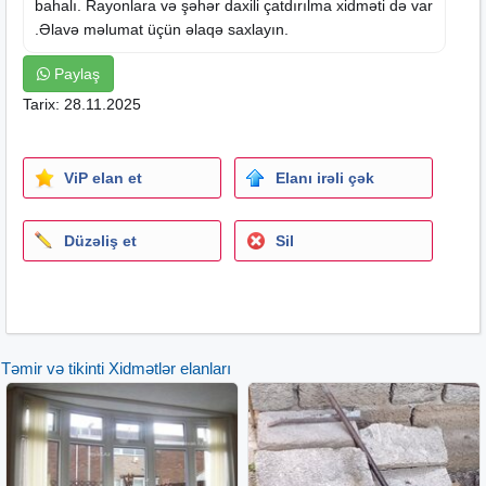
bahalı. Rayonlara və şəhər daxili çatdırılma xidməti də var
.Əlavə məlumat üçün əlaqə saxlayın.
Paylaş
Tarix: 28.11.2025
ViP elan et
Elanı irəli çək
Düzəliş et
Sil
Təmir və tikinti Xidmətlər elanları