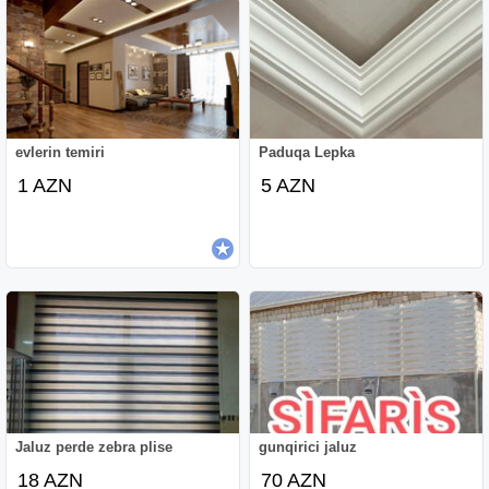
evlerin temiri
Paduqa Lepka
1 AZN
5 AZN
Jaluz perde zebra plise
gunqirici jaluz
18 AZN
70 AZN