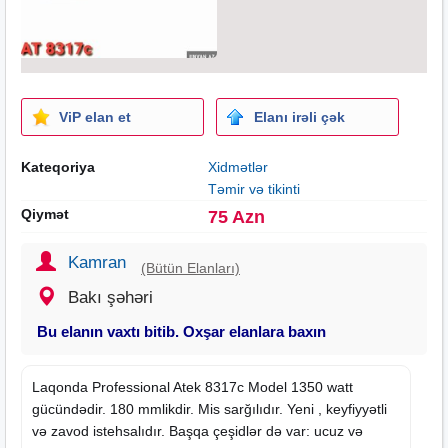
ViP elan et
Elanı irəli çək
Kateqoriya
Xidmətlər
Təmir və tikinti
Qiymət
75 Azn
Kamran
(Bütün Elanları)
Bakı şəhəri
Bu elanın vaxtı bitib. Oxşar elanlara baxın
Laqonda Professional Atek 8317c Model 1350 watt
gücündədir. 180 mmlikdir. Mis sarğılıdır. Yeni , keyfiyyətli
və zavod istehsalıdır. Başqa çeşidlər də var: ucuz və