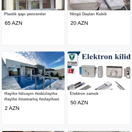
Plastik qapı pencereler
Hörgü Daşları Kubik
65 AZN
20 AZN
#layihə #dizayın #eskizlayihə
Elektron zamok
#layihe #memarlıq #evlayihəsi
50 AZN
2 AZN