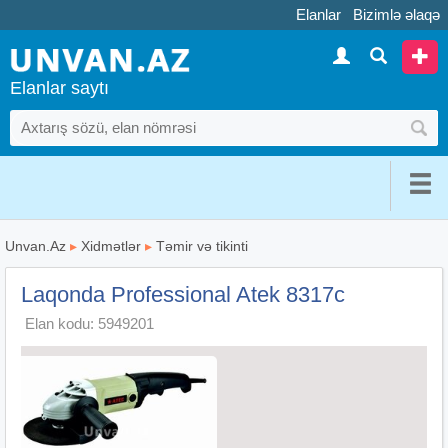
Elanlar
Bizimlə əlaqə
Elanlar saytı
Unvan.Az
▸
Xidmətlər
▸
Təmir və tikinti
Laqonda Professional Atek 8317c
Elan kodu: 5949201