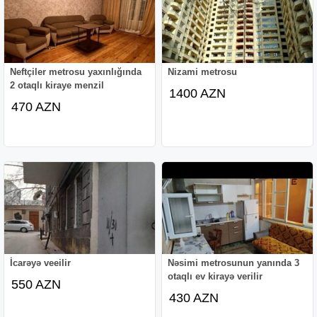
Neftçiler metrosu yaxınlığında
Nizami metrosu
2 otaqlı kiraye menzil
1400 AZN
470 AZN
İcarəyə veeilir
Nəsimi metrosunun yanında 3
otaqlı ev kirayə verilir
550 AZN
430 AZN