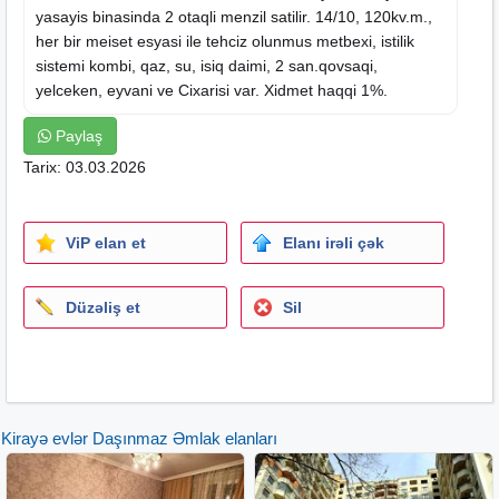
yasayis binasinda 2 otaqli menzil satilir. 14/10, 120kv.m.,
her bir meiset esyasi ile tehciz olunmus metbexi, istilik
sistemi kombi, qaz, su, isiq daimi, 2 san.qovsaqi,
yelceken, eyvani ve Cixarisi var. Xidmet haqqi 1%.
Paylaş
Tarix: 03.03.2026
ViP elan et
Elanı irəli çək
Düzəliş et
Sil
Kirayə evlər Daşınmaz Əmlak elanları