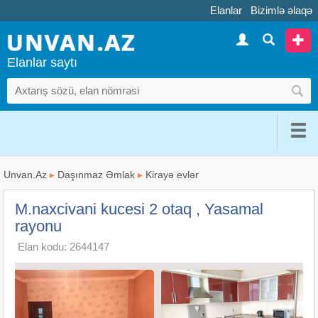
Elanlar
Bizimlə əlaqə
Elanlar saytı
Unvan.Az
▸
Daşınmaz Əmlak
▸
Kirayə evlər
M.naxcivani kucesi 2 otaq , Yasamal
rayonu
Elan kodu: 2644147