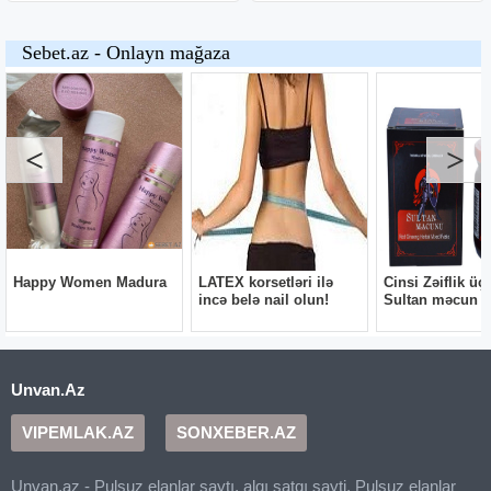
Unvan.Az
VIPEMLAK.AZ
SONXEBER.AZ
Unvan.az - Pulsuz elanlar saytı, alqı satqı sayti, Pulsuz elanlar