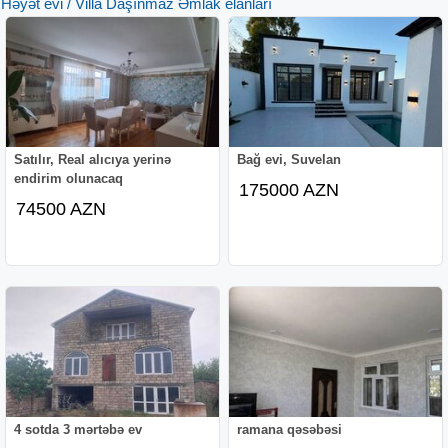
Həyət evi / Villa Daşınmaz Əmlak elanları
Satılır, Real alıcıya yerinə
Bağ evi, Suvelan
endirim olunacaq
175000 AZN
74500 AZN
4 sotda 3 mərtəbə ev
ramana qəsəbəsi