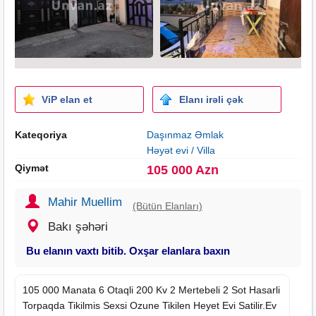
ViP elan et
Elanı irəli çək
Kateqoriya
Daşınmaz Əmlak
Həyət evi / Villa
Qiymət
105 000 Azn
Mahir Muellim
(Bütün Elanları)
Bakı şəhəri
Bu elanın vaxtı bitib. Oxşar elanlara baxın
105 000 Manata 6 Otaqli 200 Kv 2 Mertebeli 2 Sot Hasarli
Torpaqda Tikilmis Sexsi Ozune Tikilen Heyet Evi Satilir.Ev