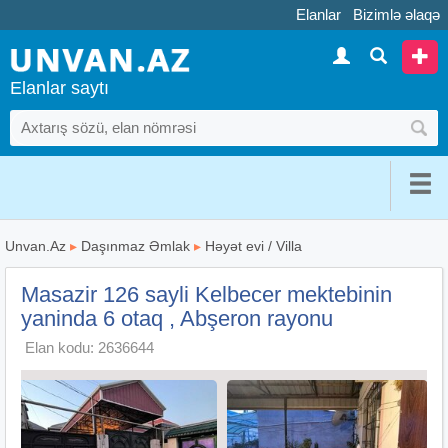
Elanlar
Bizimlə əlaqə
Elanlar saytı
Unvan.Az
▸
Daşınmaz Əmlak
▸
Həyət evi / Villa
Masazir 126 sayli Kelbecer mektebinin
yaninda 6 otaq , Abşeron rayonu
Elan kodu: 2636644