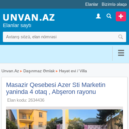
Elanlar
Bizimlə əlaqə
Elanlar saytı
Unvan.Az
▸
Daşınmaz Əmlak
▸
Həyət evi / Villa
Masazir Qesebesi Azer Sti Marketin
yaninda 4 otaq , Abşeron rayonu
Elan kodu: 2634436