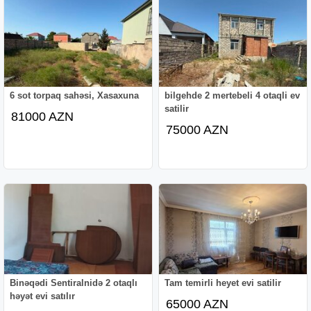
6 sot torpaq sahəsi, Xasaxuna
bilgehde 2 mertebeli 4 otaqli ev
satilir
81000 AZN
75000 AZN
Binəqədi Sentiralnidə 2 otaqlı
Tam temirli heyet evi satilir
həyət evi satılır
65000 AZN