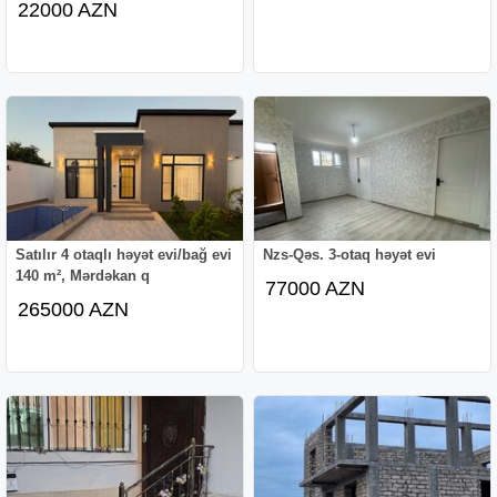
22000 AZN
Satılır 4 otaqlı həyət evi/bağ evi
Nzs-Qəs. 3-otaq həyət evi
140 m², Mərdəkan q
77000 AZN
265000 AZN