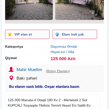
ViP elan et
Elanı irəli çək
Kateqoriya
Daşınmaz Əmlak
Həyət evi / Villa
Qiymət
125 000 Azn
Mahir Muellim
(Bütün Elanları)
Bakı şəhəri
Bu elanın vaxtı bitib. Oxşar elanlara baxın
125 000 Manata 4 Otaqli 180 Kv 2 - Mertebeli 2 Sot
KUPCALİ Torpaqda Tikilmis Temirli Heyet Evi Satilir.Ev