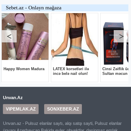
Unvan.Az
VIPEMLAK.AZ
SONXEBER.AZ
Unvan.az - Pulsuz elanlar saytı, alqı satqı sayti, Pulsuz elanlar
ünvanı Azerbaycan Bakida evler, obyektlər, dasinmaz emlak,