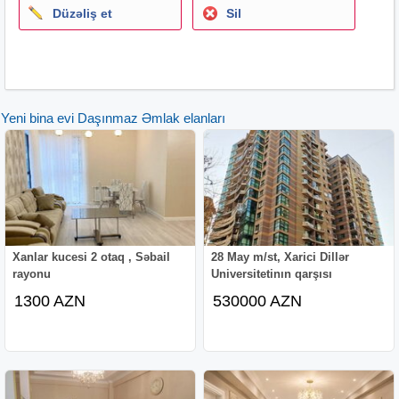
Düzəliş et
Sil
Yeni bina evi Daşınmaz Əmlak elanları
Xanlar kucesi 2 otaq , Səbail
28 May m/st, Xarici Dillər
rayonu
Universitetinın qarşısı
1300 AZN
530000 AZN