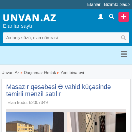
Elanlar
Bizimlə əlaqə
Elanlar saytı
Unvan.Az
▸
Daşınmaz Əmlak
▸
Yeni bina evi
Masazır qəsəbəsi Ə.vahid küçəsində
təmirli mənzil satılır
Elan kodu: 62007349