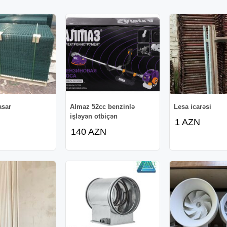
asar
Almaz 52cc benzinlə
Lesa icarəsi
işləyən otbiçən
1 AZN
140 AZN