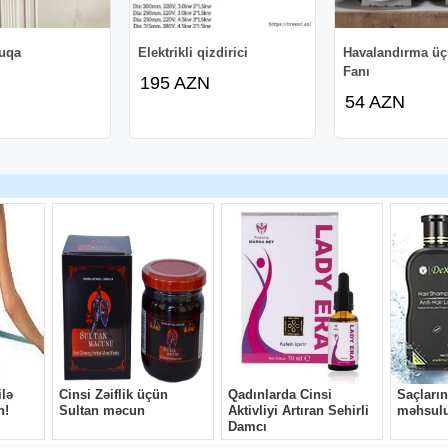
uqa
Elektrikli qizdirici
Havalandırma üç
Fanı
195 AZN
54 AZN