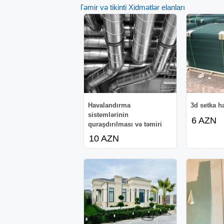
Təmir və tikinti Xidmətlər elanları
Havalandırma
3d setka h
sistemlərinin
6 AZN
quraşdırılması və təmiri
10 AZN