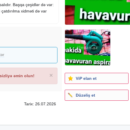
salıdır. Başqa çeşidlər də var:
 çatdırılma xidməti də var
tər
×
izliyə əmin olun!
ViP elan et
Düzəliş et
Tarix: 26.07.2026