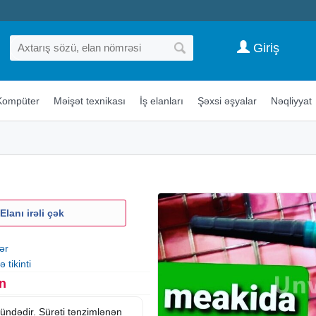
Giriş
Kompüter
Məişət texnikası
İş elanları
Şəxsi əşyalar
Nəqliyyat
Elanı irəli çək
ər
 tikinti
n
ndədir. Sürəti tənzimlənən