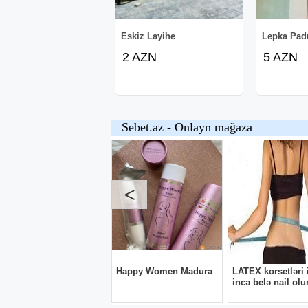
Eskiz Layihe
Lepka Pad
2 AZN
5 AZN