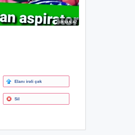
Elanı irəli çək
Sil