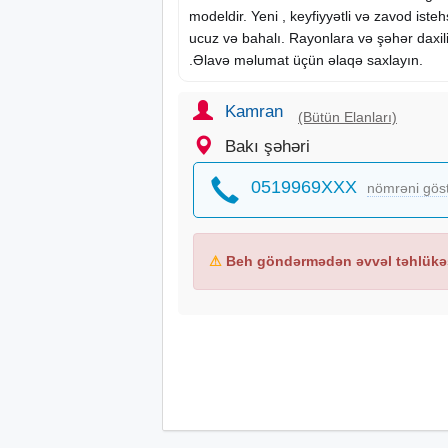
modeldir. Yeni , keyfiyyətli və zavod isteh
ucuz və bahalı. Rayonlara və şəhər daxili
.Əlavə məlumat üçün əlaqə saxlayın.
Kamran
(Bütün Elanları)
Bakı şəhəri
0519969XXX
nömrəni gös
⚠
Beh göndərmədən əvvəl təhlükəs