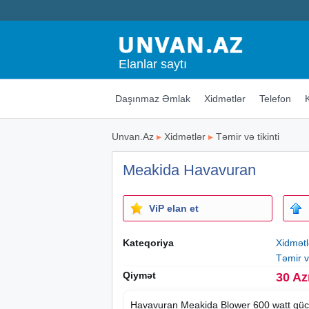
Elanlar saytı
Daşınmaz Əmlak
Xidmətlər
Telefon
Unvan.Az
▸
Xidmətlər
▸
Təmir və tikinti
Meakida Havavuran
ViP elan et
Kateqoriya
Xidmətl
Təmir və
Qiymət
30 Az
Havavuran Meakida Blower 600 watt gücü