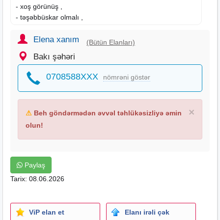
- xoş görünüş ,
- təşəbbüskar olmalı ,
Elena xanım
(Bütün Elanları)
Bakı şəhəri
0708588XXX
nömrəni göstər
×
⚠
Beh göndərmədən əvvəl təhlükəsizliyə əmin
olun!
Paylaş
Tarix: 08.06.2026
ViP elan et
Elanı irəli çək