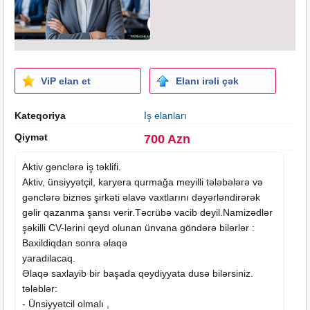
ViP elan et
Elanı irəli çək
Kateqoriya
İş elanları
Qiymət
700 Azn
Aktiv gənclərə iş təklifi.
Aktiv, ünsiyyətçil, karyera qurmağa meyilli tələbələrə və
gənclərə
biznes
şirkəti əlavə vaxtlarını dəyərləndirərək
gəlir qazanma şansı verir.Təcrübə vacib deyil.Namizədlər
şəkilli CV-lərini qeyd olunan ünvana göndərə bilərlər :
Baxildiqdan sonra əlaqə
yaradilacaq.
Əlaqə saxlayib bir başada qeydiyyata dusə bilərsiniz.
tələblər:
- Ünsiyyətcil olmalı ,