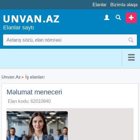
Elanlar
Bizimlə əlaqə
Elanlar saytı
Unvan.Az
▸
İş elanları
Məlumat meneceri
Elan kodu: 62010840