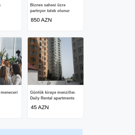
ş
Biznes sahəsi üzrə
partnyor tələb olunur
850 AZN
i meneceri
Günlük kirayə mənzillər.
Daily Rental apartments
45 AZN