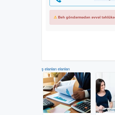
⚠
Beh göndərmədən əvvəl təhlükəs
İş elanları elanları