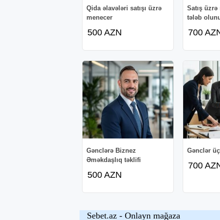
Qida əlavələri satışı üzrə
Satış üzrə
menecer
tələb olun
500 AZN
700 AZ
Gənclərə Biznez
Gənclər ü
Əməkdaşlıq təklifi
700 AZ
500 AZN