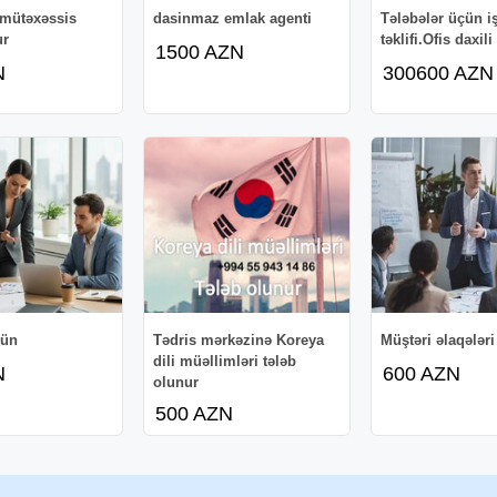
 mütəxəssis
dasinmaz emlak agenti
Tələbələr üçün i
ur
təklifi.Ofis daxili
1500 AZN
N
300600 AZN
çün
Tədris mərkəzinə Koreya
Müştəri əlaqələr
dili müəllimləri tələb
N
600 AZN
olunur
500 AZN