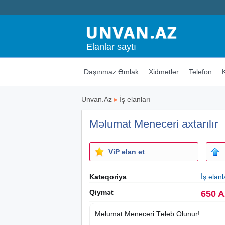
Elanlar saytı
Daşınmaz Əmlak
Xidmətlər
Telefon
Unvan.Az
▸
İş elanları
Məlumat Meneceri axtarılır
ViP elan et
Kateqoriya
İş elanl
Qiymət
650 
​Məlumat Meneceri Tələb Olunur!