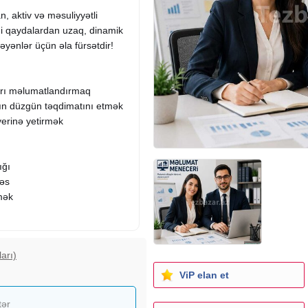
n, aktiv və məsuliyyətli
mi qaydalardan uzaq, dinamik
əyənlər üçün əla fürsətdir!
ları məlumatlandırmaq
arın düzgün təqdimatını etmək
 yerinə yetirmək
ığı
əs
lmək
əsasən artan gəlir formalaşır.
arı)
iyinə qədər yüksəlmək imkanı
ViP elan et
WhatsApp vasitəsilə əlaqə
tər