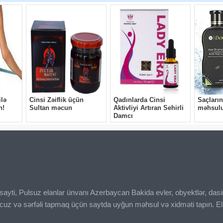
ı sayti, Pulsuz elanlar ünvanı Azerbaycan Bakida evler, obyektlər, das
ucuz və sərfəli tapmaq üçün saytda uyğun məhsul və xidməti tapın. El