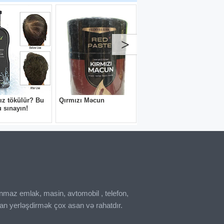
inmaz emlak, masin, avtomobil , telefon,
an yerləşdirmək çox asan və rahatdır.