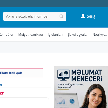
Giriş
Kompüter
Məişət texnikası
İş elanları
Şəxsi əşyalar
Nəqliyyat
Elanı irəli çək
arı
Azn