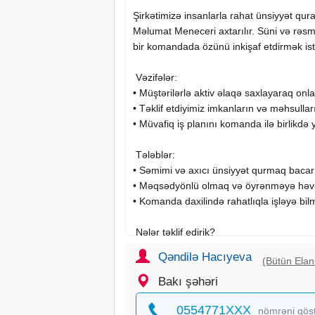
​Şirkətimizə insanlarla rahat ünsiyyət qura
Məlumat Meneceri axtarılır. Süni və rəs
bir komandada özünü inkişaf etdirmək ist
​ Vəzifələr:
•​ Müştərilərlə aktiv əlaqə saxlayaraq on
•​ Təklif etdiyimiz imkanların və məhsull
•​ Müvafiq iş planını komanda ilə birlikdə
​ Tələblər:
•​ Səmimi və axıcı ünsiyyət qurmaq bacar
•​ Məqsədyönlü olmaq və öyrənməyə həv
•​ Komanda daxilində rahatlıqla işləyə bi
​ Nələr təklif edirik?
​ Gəlir sistemi: Görülən işin nəticələrinə 
Qəndilə Hacıyeva
(Bütün Elanl
​ Karyera: Qısa zamanda komanda liderl
var.
Bakı şəhəri
​ Müraciət üçün: Maraqlananlar birbaşa 
0554771XXX
saxlaya bilərlər.
nömrəni gös