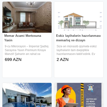
Memar Acami Mertosuna
Eskiz layihələrin hazırlanması
Yaxin
memarlıq və dizayn
9-cu Mikrorayon – İmperial Şadlıq
Sizə ən münasib qiymətə eskiz
Sarayına Yaxın Premium Kirayə
layihələrin tam dəqiqliklə
Mənzil! Şəhərin ən rahat və
hazırlanmasını təklif edirik. Ev
əlverişli nöqtələrindən birində
tikintisinə icazə və mövcud
699 AZN
2 AZN
yerləşən bu zövqlə təmir olunmuş
tikililərə Kupçanın alınması üçün
2 otaqlı mənzil kirayə təqdim
eskiz, memarlıq (planlaşdırma)
olunur! Ümumi sahə: 60 kv
layihələrin şəhərsalma və tikinti