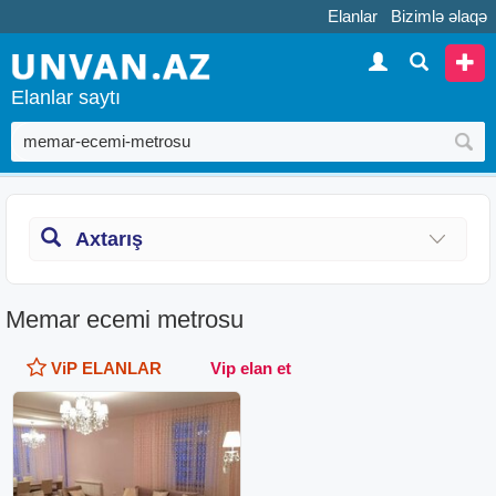
Elanlar
Bizimlə əlaqə
Elanlar saytı
Axtarış
Memar ecemi metrosu
ViP ELANLAR
Vip elan et