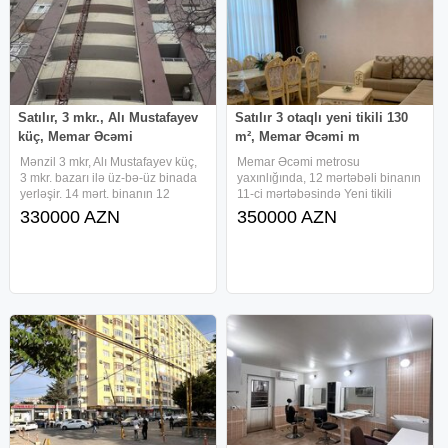
Satılır, 3 mkr., Alı Mustafayev
Satılır 3 otaqlı yeni tikili 130
küç, Memar Əcəmi
m², Memar Əcəmi m
Mənzil 3 mkr, Alı Mustafayev küç,
Memar Əcəmi metrosu
3 mkr. bazarı ilə üz-bə-üz binada
yaxınlığında, 12 mərtəbəli binanın
yerləşir. 14 mərt. binanın 12
11-ci mərtəbəsində Yeni tikili
mərtəbəsində, qanuni 3 otaq.
binada ümumi sahəsi 130 kv.m
330000 AZN
350000 AZN
Rahatlıqla 1-ci işıqla 4 otaqa
olan 3 otaqlı geniş və işıqlı mənzil
çevirmək olar. Mənzil yelçəkəndir
satılır. Geniş və funksional
(skvoznoy), mənzildən hər 4
planlama keyfiyyətli