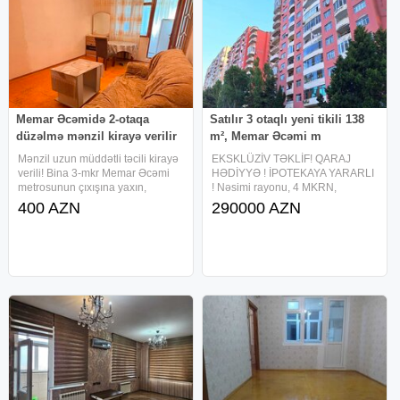
Memar Əcəmidə 2-otaqa
Satılır 3 otaqlı yeni tikili 138
düzəlmə mənzil kirayə verilir
m², Memar Əcəmi m
Mənzil uzun müddətli təcili kirayə
EKSKLÜZİV TƏKLİF! QARAJ
verili! Bina 3-mkr Memar Əcəmi
HƏDİYYƏ ! İPOTEKAYA YARARLI
metrosunun çıxışına yaxın,
! Nəsimi rayonu, 4 MKRN,
tarquvu küçədəki "Nənənin-
Mirmahmud Kazımovski küçəsi
400 AZN
290000 AZN
Tənidiri"- ilə üzbə-üz yerləşir. 1-
Zərifə Əliyeva Klinikası və
otaq 2-otaqlı düzəlib, 5/2
Pitomnik yaxınlığında. 16
mərtəbəsidir. Mənzil normal
mərtəbəli binanın 3-cü mərtəbəsi
(Yaşayışın 2-ci