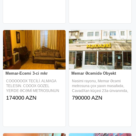
olaraq ESYALI 1 otaqli menzil
YARIMZIRZEMI obyekt satilir
kireye verilir qaz su isiq DAIMIDIR
obyekt daim gozellik salonu kimi
istilik
fealiyyet gosterib ve 300
Memar-Ecemi 3-ci mkr
Memar Əcəmidə Obyekt
COOOOOOX TECİLİ. ALMAGA
Nəsimi rayonu, Memar Əcəmi
TELESIN. COOOX GOZEL
metrosuna çox yaxın məsafədə,
YERDE ƏCƏMİ METROSUNUN
CavadXan küçəsi 23a-ünvanında,
YANINDA QANUNI 3 OTAQLI
400kv obyekt satılır. 5-mərtəbəli
174000 AZN
790000 AZN
MƏNZİL TECILI OLARAQ
binanın 1 və 2 ci mərtəbəsi +
SATILIR. H.Əliyev küç 5 mərtəbəli
artırması. Sənətdə (kupçada)
binanın 2-ci mərtəbəsində orta
Qeyri yaşayış alınıb (Obyekt). İki
blokda yerləşən, qanuni 3 otaq
tam