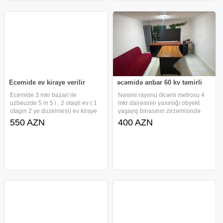
Ecemide ev kiraye verilir
əcəmidə anbar 60 kv təmirli
Ecemide 3 mkr bazari ile
Nəsimi rayonu Əcəmi metrosu 4
uzbeuzde 5 in 5 i . 2 otaqli ev ( 1
mkr dairəsinin yaxınlığı obyekt
otagin 2 ye duzelmesi) ev kiraye
yaşayış binasının zirzəmisində
verilir evde her sey var.Taxt kravat
yerləşir.hər zaman ofis anbar kimi
550 AZN
400 AZN
divan utu paltaryuyan masin
fəalliyətdə olmuşdur.qarşısında
soyuducu paltar skafi qab qacaq
maşın saxlamaq mümkündür. Üç
pasteller televizor internet
otaqdan ibarətdir.sonuncu dəfə