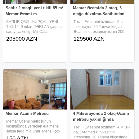
Satılır 2 otaqlı yeni tikili 85 m²,
Memar Əcəmidə 2 otaq, 3
Memar Əcəmi m
otağa düzəlmə-Sahibindən
SATILIR QAZLI KUPÇALI YENİ
Təcili! Ev sahibi özüməm. 5-ci
TİKİLİ ! - 9 mkrn, TƏRLAN şaqdıq
mikrorayon 20 Yanvar küçəsi,
sarayı yaxınlığı, Mir Cəlal
Əcəmi metrostansiyasının 200
küçəsində - Yeni tikili binada -
metr yaxınlığıda, piyada 3
205000 AZN
129500 AZN
Qanuni 2 otaqlı, 85 kv.m., 19/18 -
dəqiqəlik, "Yaşam Residents"
MANSARD DEYİL ! - Mənzilin xoş
tərəfdə, Fransız proyekti olan, 5/5-
aurası və işıqlı otaqları
də, qanuni 2 otaq, 3 otağa
Memar Acami Metrosu
4 Mikrorayonda 2 otaq-Əcəmi
metrosu yaxınlığında
Memar Əcəmi metrosunun
yaxınlığında yerləşən əla mənzil
Təcili! Ev sahibi özüməm. 4 MKR-
satışa təqdim olunur! Mənzil çox
da, Evromed klinikasının
rahat və əlverişli ərazidə yerləşir.
arxasıdna, 20 Yanvar küçəsində
150 AZN