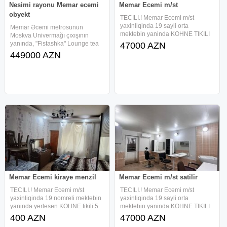
Nesimi rayonu Memar ecemi
Memar Ecemi m/st
obyekt
TECILI.! Memar Ecemi m/st
yaxinliqinda 19 sayli orta
Memar Əcəmi metrosunun
mektebin yaninda KOHNE TIKILI
Moskva Univermağı çıxışının
5 mertebeli binanin 1-ci
yanında, "Fistashka" Lounge tea
47000 AZN
mertebesinde 2 otaqli
house kimi tanınan hazır icarədə
449000 AZN
YARIMZIRZEMI obyekt satilir
obyekt - fotolarda görsənən
obyekt daim gozellik salonu kimi
restorana aid bütün əşyalarla
fealiyyet gosterib ve 300
avadanlıqlarla birlikdə satışa
Memar Ecemi kiraye menzil
Memar Ecemi m/st satilir
TECILI.! Memar Ecemi m/st
TECILI.! Memar Ecemi m/st
yaxinliqinda 19 nomreli mektebin
yaxinliqinda 19 sayli orta
yaninda yerlesen KOHNE tikili 5
mektebin yaninda KOHNE TIKILI
mertebeli binanin 1-ci
5 mertebeli binanin 1-ci
400 AZN
47000 AZN
mertebesinde TEMIRLI ve tam
mertebesinde 2 otaqli