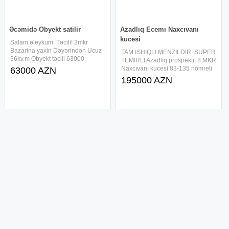
Əcəmidə Obyekt satilir
Azadlıq Ecemı Naxcıvanı
kucesi
Salam əleykum. Təcili! 3mkr
Bazarina yaxin Dəyərindən Ucuz
TAM ISHIQLI MENZILDIR. SUPER
36kv.m Obyekt təcili 63000
TEMIRLI Azadlıq prospektı, 8 MKR
manata satilir. Sənədləri
Naxcıvanı kucesi 83-135 nomreli
63000 AZN
qaydasindadir, obyektin köklü
orta mekteblerin 248-3-276-126
195000 AZN
sənədləri var. İnvestisiya üçün əla
nomreli orta mektebler yaxınlıgı
seçimdir, alib kirayə vermək üçün
var. 14/3 cı-mertebesi 2 otaqlı 3-
çox
otaga mukemmel shekılde
3-cü mikrorayon, Əcəmi metro
Xalqlar metrosu yaxınlığı, 2
stansiyasının yanı 7 otaq ,
tərəfli Balkon
Nəsimi rayonu
Ünvan: Xalqlar Dostluğu