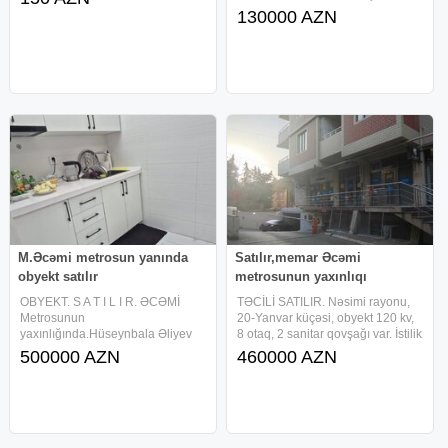
Metroya yaxın olması gündəlik
Fransız lahiyəli, (Memar Əcəmi
130000 AZN
gediş-gəliş üçün böyük üstünlük
metrostansiyasının 200 metr
yaradır. Ətrafında
yaxınlığı) 5/5-də, orta təmirli,
qanuni 2 otaq, 3 otağa peredelka
M.Əcəmi metrosun yanında
Satılır,memar Əcəmi
obyekt satılır
metrosunun yaxınlıqı
OBYEKT. S A T I L I R. ƏCƏMİ
TƏCİLİ SATILIR. Nəsimi rayonu,
Metrosunun
20-Yanvar küçəsi, obyekt 120 kv,
yaxınlığında.Hüseynbala Əliyev
8 otaq, 2 sanitar qovşağı var. İstilik
14 .ünvanda.5/1.Obyekt DiŞ
sistemi kombidir. Sənədi var.
500000 AZN
460000 AZN
KLİNİKASI KİMİ FƏALİYYƏT
Kupça (qeyri yaşayış) İşıq və su
GÖSTƏRİR. SUPER
daimidir. FHN və Polis nəzarət
TƏMIRLİDİR.HƏR ŞƏRAİTİ
sistemi var
VAR.ÜMUMİ SAHƏSİ
121KV.M.ÇIXARIŞ QEYRİ
YAŞAYIŞ