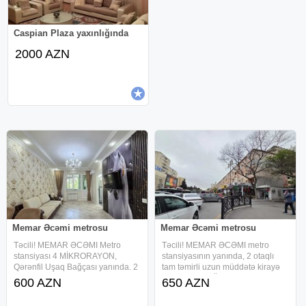
Caspian Plaza yaxınlığında
2000 AZN
Memar Əcəmi metrosu
Memar Əcəmi metrosu
Təcili! MEMAR ƏCƏMI Metro
Təcili! MEMAR ƏCƏMI metro
stansiyası 4 MİKRORAYON,
stansiyasının yanında, 2 otaqlı
Qərənfil Uşaq Bağçası yanında. 2
tam təmirli uzun müddətə kirayə
otaqlı uzun müddətə kirayə mənzil
mənzil verilir. Ümumi sahəsi 60
600 AZN
650 AZN
verilir. Ümumi sahəsi 55 kv.m 5/4
kv.m. 5/5-ci mərtəbəsindədir.
–çü mərtəbəsindədir. Təzə təmiri,
Quraşdırılmış mətbəx mebeli və