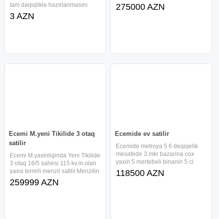
Baki şəhəri, Memar Əcəmi
tam dəqiqliklə hazırlanmasını
275000 AZN
m.Nəsimi rayonu, H.Seyidzadə
təklif edirik. Ev tikintisinə icazə və
3 AZN
küçəsi 4-cü mikrorayon dairəsi
mövcud tikililərə Kupçanın
yaxınlığında 5 Mərtəbəli binanın
alınması üçün eskiz layihələrin
1-ci
bütün normativləri gözləyərək
Ecemi M.yeni Tikilide 3 otaq
Ecemide ev satilir
satilir
Ecemide metroya 5 6 deqiqelik
mesafede 3 mkr bazarina cox
Ecemi M.yaxinliginda Yeni Tikilide
yaxin 5 mertebeli binanin 5 ci
3 otaq 16/5 sahesi 115 kv.m.olan
mertebesinde sakit temiz binada
yaxsi temirli menzil satilir.Menzilin
118500 AZN
ev satilir. Hec bir kuceden masin
yaxsi proyekti var.Binanin heyeti
259999 AZN
sesi eve dusmur.Uzu 20 yanvar ve
ve Parkingi var.Butun
ya eks Ayna Sultanov Genclik
infrastrukturlar yaxinliqda
yerlesir.Menzilin Senedi