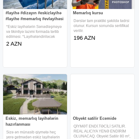
#layihə #dizayın #eskizlayihə
Memarlıq kursu
#layihe #memarlıq #evlayihəsi
Dərslər tam praktiki şəkildə tədrsi
olunur. Kursun sonunda sertifikat
*Eskiz layihələrin Sənədləşməyə
verilir.
və tikintiyə lazımi formada tərtib
edilməsi. *Layihələndiriləcək
196 AZN
evlər 1kv/m -2 azn olaraq
2 AZN
hesablanır *Layihə 100kv/m dən
böyük olduğu halda endirim edilir
*İnteryer dizayn xidməti
Eskiz, memarlıq layihələrin
Obyekt satilir Ecemide
hazırlanması
QİYMƏT ENDİ.TƏCİLİ SATILIR.
REAL ALICIYA YENƏ ENDİRİM
Sizə ən münasib qiymətə heç
OLUNACAQ. Obyekt Satilir 80 m²,
yerə getmədən eskiz layihələrin