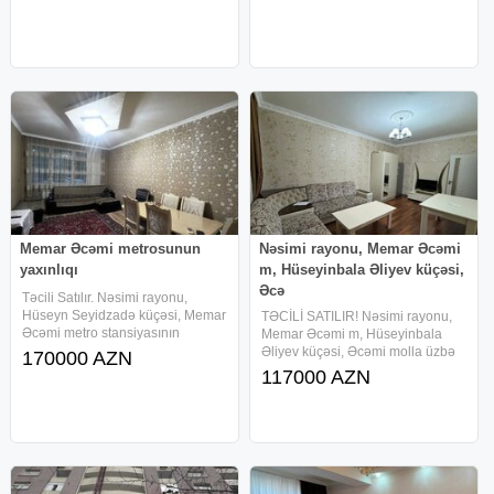
təmirdən sonra yaşayiş
məişət texnikası ilə
Memar Əcəmi metrosunun
Nəsimi rayonu, Memar Əcəmi
yaxınlıqı
m, Hüseyinbala Əliyev küçəsi,
Əcə
Təcili Satılır. Nəsimi rayonu,
Hüseyn Seyidzadə küçəsi, Memar
TƏCİLİ SATILIR! Nəsimi rayonu,
Əcəmi metro stansiyasının
Memar Əcəmi m, Hüseyinbala
yaxınlığında, Yeganə şadlıq
Əliyev küçəsi, Əcəmi molla üzbə
170000 AZN
sarayının yanında 5-mərtəbəli
üz, 5 mərtəbli binanın, 5-ci
117000 AZN
binanın 1-ci mərtəbəsində yerdən
mərtəbəsində, bütün əşyaları ilə
kifayət qədər hündürlükdə, yaxşı
birlikdə, 1 otaqlı mənzil satılır.
Qaz, su, işıq daimidir.Sənəd