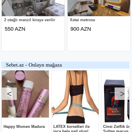
2 otağlı mənzil kirayə verilir
Xətai metrosu
550 AZN
900 AZN