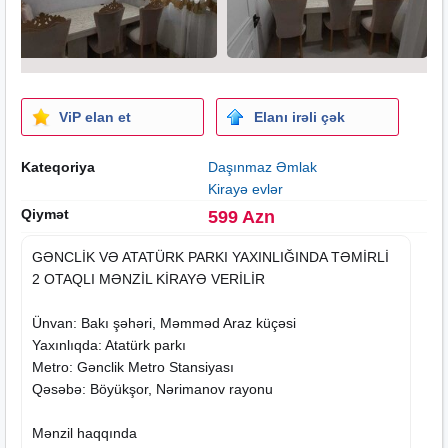
ViP elan et
Elanı irəli çək
Kateqoriya
Daşınmaz Əmlak
Kirayə evlər
Qiymət
599 Azn
GƏNCLİK VƏ ATATÜRK PARKI YAXINLIĞINDA TƏMİRLİ
2 OTAQLI MƏNZİL KİRAYƏ VERİLİR
Ünvan: Bakı şəhəri, Məmməd Araz küçəsi
Yaxınlıqda: Atatürk parkı
Metro: Gənclik Metro Stansiyası
Qəsəbə: Böyükşor, Nərimanov rayonu
Mənzil haqqında