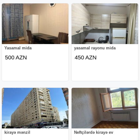
Yasamal mida
yasamal rayonu mida
500 AZN
450 AZN
kirayə mənzil
Neftçilərdə kirayə ev