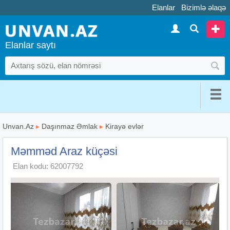
Elanlar
Bizimlə əlaqə
Elanlar saytı
Unvan.Az
▸
Daşınmaz Əmlak
▸
Kirayə evlər
Məmməd Araz küçəsi
Elan kodu: 62007792