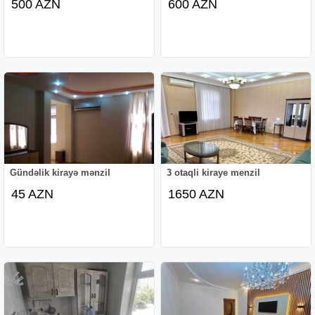
500 AZN
600 AZN
Gündəlik kirayə mənzil
3 otaqli kiraye menzil
45 AZN
1650 AZN