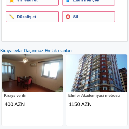
yaxın olması gündəlik yaşayış üçün əlavə komfort yaradır.
Düzəliş et
Sil
Ətraflı məlumat və baxış üçün əlaqə saxlayın.
Kirayə evlər Daşınmaz Əmlak elanları
Kirayə verilir
Elmlər Akademiyasi metrosu
400 AZN
1150 AZN