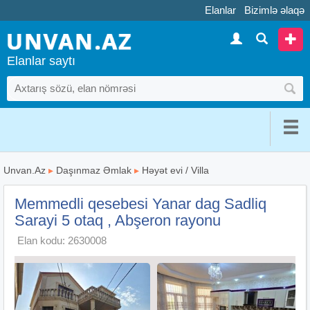
Elanlar
Bizimlə əlaqə
Elanlar saytı
Unvan.Az
▸
Daşınmaz Əmlak
▸
Həyət evi / Villa
Memmedli qesebesi Yanar dag Sadliq
Sarayi 5 otaq , Abşeron rayonu
Elan kodu: 2630008