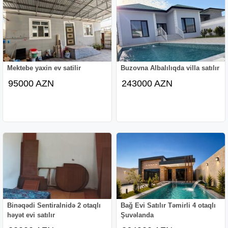
Mektebe yaxin ev satilir
Buzovna Albalılıqda villa satılır
95000 AZN
243000 AZN
Binəqədi Sentiralnidə 2 otaqlı
Bağ Evi Satılır Təmirli 4 otaqlı
həyət evi satılır
Şuvəlanda