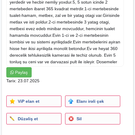
yerdedir ve hecbir nemliy yoxdur.5, 5 sotun icinde 2
mertebeden ibaret 365 kvadrat metrdir.1-ci mertebesinde
tualet-hamam, metbex, zal ve bir yatag otagi var.Girisinde
metlax ve isti poldur.2-ci mertebesinde 3 yatag otagi,
metbexi evez edeb minibar movcuddur, hemcinin tualet
hamamda movcuddur.Evin 1-ci ve 2-ci mertebesinin
kombisi ve su sistemi ayriliqdadir.Evin mertebelerini ayiran
hisse her ikisi ayriliqda monolit betondur.Ev ve heyat 360
derecelik tehlukesizlik kamerasi ile techiz olunub. Evin 5
tonluq su ceni var ve darvazasi pult ile isleyir. Dosemeler
paliddan parketdir ve oboylar 3D-dir. Tavanlar dartma
Paylaş
tavandir.Ev paket kupçadir.Torpaq ve evin ozel cixarisi var.
Tarix: 23.07.2025
Heyetinde yay ve qis metbexi cam balkonla techiz olunub
ve metbexin
mebelleri
ozunde qalir. Dosemesi isti
poldur.Heyetinde ayrica tualet ve hamami var. 3
masinliq
ViP elan et
Elanı irəli çək
qaraji ve yaxinliginda (300 metr mesafede)mekteb ve
bagca movcuddur.Yeni cekilmis dairevi yol evin
yaxinligindadir.Daha etrafli melumat ucun elaqe nomresi
Düzəliş et
Sil
buraxilib.