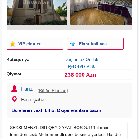
ViP elan et
Elanı irəli çək
Kateqoriya
Daşınmaz Əmlak
Həyət evi / Villa
Qiymət
238 000 Azn
Fariz
(Bütün Elanları)
Bakı şəhəri
Bu elanın vaxtı bitib. Oxşar elanlara baxın
SEXSI MENZILDIR.QEYDIYYAT BOSDUR.1 il once
temirden cixib.Mehemmedli qesebesinde yerlesir.Hundur