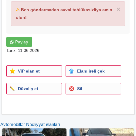
×
⚠
Beh göndərmədən əvvəl təhlükəsizliyə əmin
olun!
Paylaş
Tarix: 11.06.2026
ViP elan et
Elanı irəli çək
Düzəliş et
Sil
Avtomobillər Nəqliyyat elanları