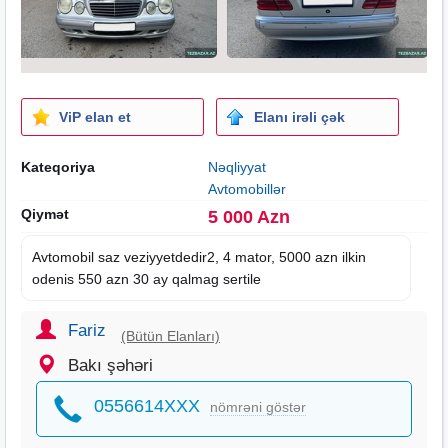
ViP elan et
Elanı irəli çək
Kateqoriya
Nəqliyyat
Avtomobillər
Qiymət
5 000 Azn
Avtomobil saz veziyyetdedir2, 4 mator, 5000 azn ilkin
odenis 550 azn 30 ay qalmag sertile
Fariz
(Bütün Elanları)
Bakı şəhəri
0556614XXX
nömrəni göstər