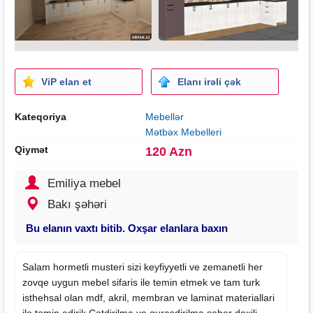
ViP elan et
Elanı irəli çək
Kateqoriya
Mebellər
Mətbəx Mebelleri
Qiymət
120 Azn
Emiliya mebel
Bakı şəhəri
Bu elanın vaxtı bitib. Oxşar elanlara baxın
Salam hormetli musteri sizi keyfiyyetli ve zemanetli her
zovqe uygun
mebel
sifaris ile temin etmek ve tam turk
isthehsal olan mdf, akril, membran ve laminat materiallari
ile temin edirik.Catdirilma ve qurasdirilma seher daxili