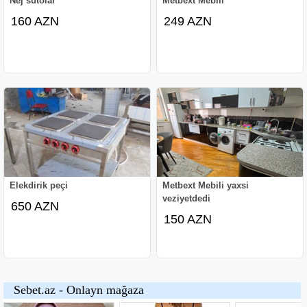
Nej sutolar
Metbext Mebili
160 AZN
249 AZN
Elekdirik peçi
Metbext Mebili yaxsi
veziyetdedi
650 AZN
150 AZN