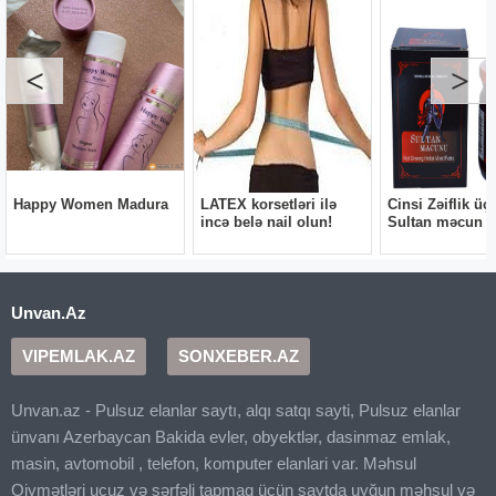
Unvan.Az
VIPEMLAK.AZ
SONXEBER.AZ
Unvan.az - Pulsuz elanlar saytı, alqı satqı sayti, Pulsuz elanlar
ünvanı Azerbaycan Bakida evler, obyektlər, dasinmaz emlak,
masin, avtomobil , telefon, komputer elanlari var. Məhsul
Qiymətləri ucuz və sərfəli tapmaq üçün saytda uyğun məhsul və