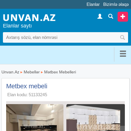
Elanlar
Bizimlə əlaqə
Elanlar saytı
Unvan.Az
▸
Mebellər
▸
Mətbəx Mebelleri
Metbex mebeli
Elan kodu: 51133245