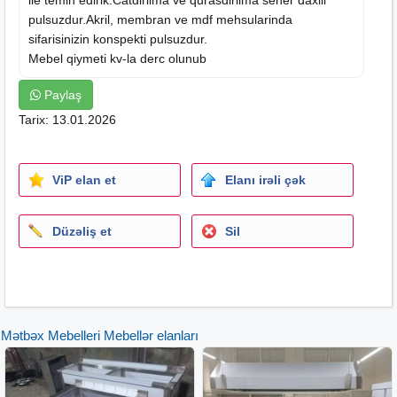
pulsuzdur.Akril, membran ve mdf mehsularinda
sifarisinizin konspekti pulsuzdur.
Mebel qiymeti kv-la derc olunub
Paylaş
Tarix: 13.01.2026
ViP elan et
Elanı irəli çək
Düzəliş et
Sil
Mətbəx Mebelleri Mebellər elanları