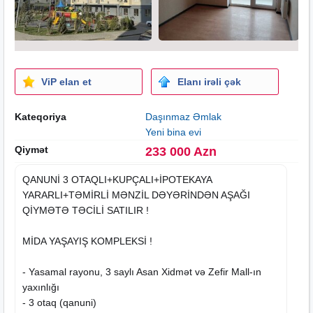
ViP elan et
Elanı irəli çək
Kateqoriya
Daşınmaz Əmlak
Yeni bina evi
Qiymət
233 000 Azn
QANUNİ 3 OTAQLI+KUPÇALI+İPOTEKAYA
YARARLI+TƏMİRLİ MƏNZİL DƏYƏRİNDƏN AŞAĞI
QİYMƏTƏ TƏCİLİ SATILIR !
MİDA YAŞAYIŞ KOMPLEKSİ !
- Yasamal rayonu, 3 saylı Asan Xidmət və Zefir Mall-ın
yaxınlığı
- 3 otaq (qanuni)