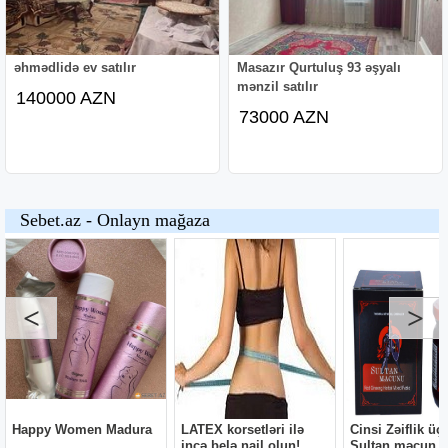
əhmədlidə ev satılır
Masazır Qurtuluş 93 əşyalı
mənzil satılır
140000 AZN
73000 AZN