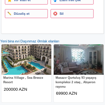
Düzəliş et
Sil
Yeni bina evi Daşınmaz Əmlak elanları
Marina Village , Sea Breeze
Masazır Qurtuluş 93 yaşayış
Resort
kompleksi 2 otaq , Abşeron
rayonu
200000 AZN
69900 AZN