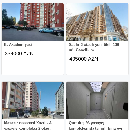
E. Akademiyasi
Satılır 3 otaqlı yeni tikili 130
m², Gənclik m
339000 AZN
495000 AZN
Masazır qəsəbəsi Xəzri - A
Qurtuluş 93 yaşayış
yaşayış kompleksi 2 otaq ,
kompleksində təmirli bina evi