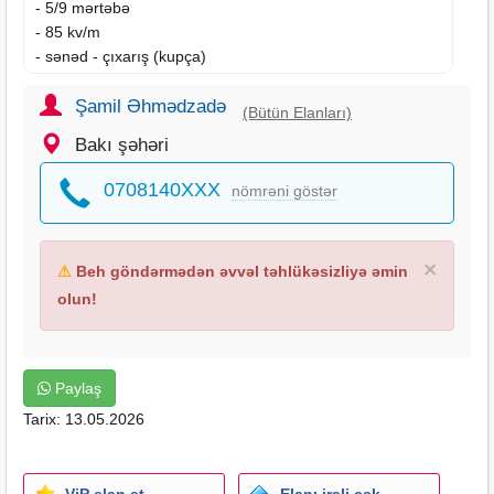
- 5/9 mərtəbə
- 85 kv/m
- sənəd - çıxarış (kupça)
- daimi qaz, su, işıq
- kombi istilik sistemi
Şamil Əhmədzadə
(Bütün Elanları)
- təmirli
Bakı şəhəri
- 2 kondisioner
- sürətli lift sistemi, geniş gəzinti və uşaq meydançaları
0708140XXX
nömrəni göstər
- zəngin və əlverişli infrastruktur
- kompleks daxili 2 məktəb, uşaq bağçası, supermarketlər
və müxtəlif növ iaşə obyektləri
×
⚠
Beh göndərmədən əvvəl təhlükəsizliyə əmin
- metrolara və şəhərin müxtəlif nöqtələrinə gedən marşrut
xəttləri
olun!
Əlavə məlumat üçün əlaqə saxlaya bilərsiniz.
Ofis haqqı 2330 azn təşkil edir.
Paylaş
Tarix: 13.05.2026
ViP elan et
Elanı irəli çək