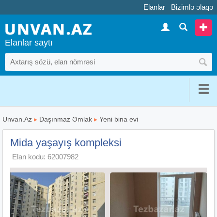
Elanlar
Bizimlə əlaqə
Elanlar saytı
Unvan.Az
▸
Daşınmaz Əmlak
▸
Yeni bina evi
Mida yaşayış kompleksi
Elan kodu: 62007982