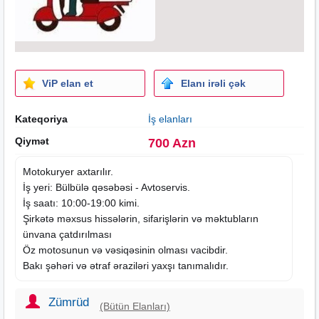
ViP elan et
Elanı irəli çək
Kateqoriya
İş elanları
Qiymət
700 Azn
Motokuryer axtarılır.
İş yeri: Bülbülə qəsəbəsi - Avtoservis.
İş saatı: 10:00-19:00 kimi.
Şirkətə məxsus hissələrin, sifarişlərin və məktubların
ünvana çatdırılması
Öz motosunun və vəsiqəsinin olması vacibdir.
Bakı şəhəri və ətraf əraziləri yaxşı tanımalıdır.
Zümrüd
(Bütün Elanları)