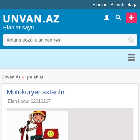
Elanlar
Bizimlə əlaqə
Elanlar saytı
Unvan.Az
▸
İş elanları
Motokuryer axtarılır
Elan kodu: 62010267