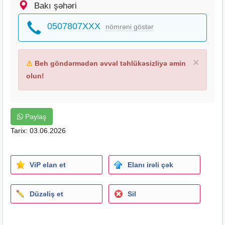
Bakı şəhəri
0507807XXX
nömrəni göstər
×
⚠
Beh göndərmədən əvvəl təhlükəsizliyə əmin
olun!
Paylaş
Tarix: 03.06.2026
ViP elan et
Elanı irəli çək
Düzəliş et
Sil