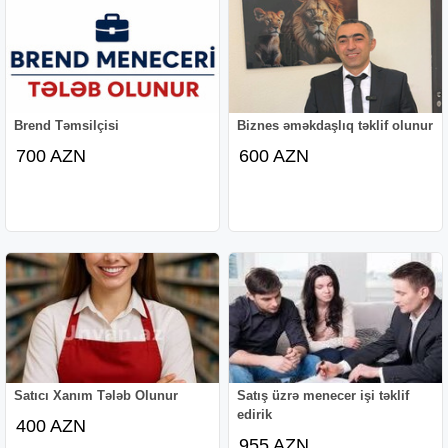
Brend Təmsilçisi
Biznes əməkdaşlıq təklif olunur
700 AZN
600 AZN
Satıcı Xanım Tələb Olunur
Satış üzrə menecer işi təklif
edirik
400 AZN
955 AZN