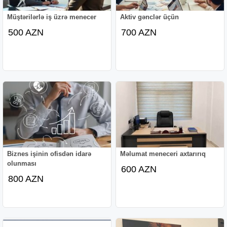
Müştərilərlə iş üzrə menecer
Aktiv gənclər üçün
500 AZN
700 AZN
Biznes işinin ofisdən idarə
Məlumat meneceri axtarırıq
olunması
600 AZN
800 AZN