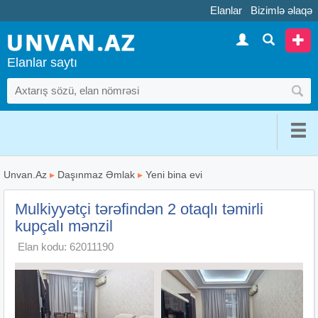
Elanlar
Bizimlə əlaqə
Elanlar saytı
Unvan.Az
▸
Daşınmaz Əmlak
▸
Yeni bina evi
Mulkiyyətçi tərəfindən 2 otaqlı təmirli
kupçalı mənzil
Elan kodu: 62011190