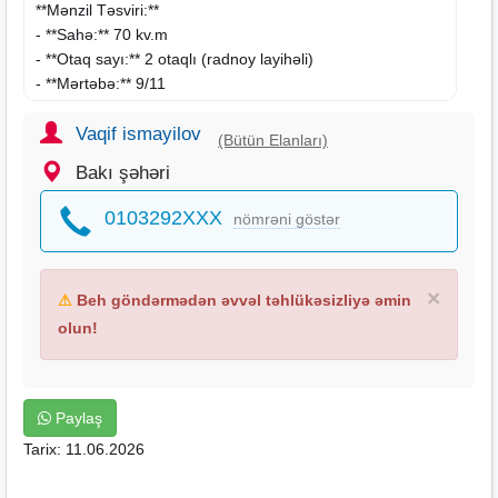
**Mənzil Təsviri:**
- **Sahə:** 70 kv.m
- **Otaq sayı:** 2 otaqlı (radnoy layihəli)
- **Mərtəbə:** 9/11
- **Təmir:** Zövqlə təmir olunub, laminat döşəmə,
quraşdırılmış
Vaqif ismayilov
mətbəx mebeli
, kondisioner, səliqəli və
(Bütün Elanları)
baxımlı.
Bakı şəhəri
**Üstünlüklər:**
0103292XXX
nömrəni göstər
- Daimi qaz, su, işıq
- 24/7 mühafizə olunan həyət
- Yeraltı avtodayanacaq
×
⚠
Beh göndərmədən əvvəl təhlükəsizliyə əmin
- Sürətli lift, mərmər blok
- Uşaq meydançası, poliklinika, marketlər və bütün
olun!
infrastruktura yaxın
- Yüksək tavanlar, geniş hollarla!
Paylaş
**Sənəd:** Kupça (çıxarış) var – asan alqı-satqı.
Tarix: 11.06.2026
**Qiymət:** 220.000 AZN