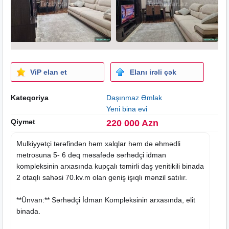
ViP elan et
Elanı irəli çək
Kateqoriya
Daşınmaz Əmlak
Yeni bina evi
Qiymət
220 000 Azn
Mulkiyyətçi tərəfindən həm xalqlar həm də əhmədli
metrosuna 5- 6 deq məsafədə sərhədçi idman
kompleksinin arxasında kupçalı təmirli daş yenitikili binada
2 otaqlı sahəsi 70.kv.m olan geniş işıqlı mənzil satılır.
**Ünvan:** Sərhədçi İdman Kompleksinin arxasında, elit
binada.