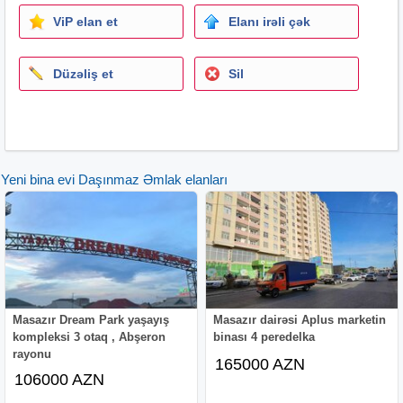
ViP elan et
Elanı irəli çək
Düzəliş et
Sil
Yeni bina evi Daşınmaz Əmlak elanları
Masazır Dream Park yaşayış
Masazır dairəsi Aplus marketin
kompleksi 3 otaq , Abşeron
binası 4 peredelka
rayonu
165000 AZN
106000 AZN