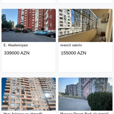
E. Akademiyasi
mənzil satıılır
339000 AZN
155000 AZN
Hezi Aslanov ve ehmedli
Masazır Dream Park əla təmirli