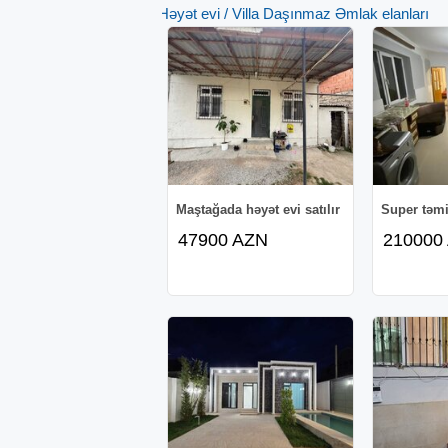
Həyət evi / Villa Daşınmaz Əmlak elanları
Maştağada həyət evi satılır
Super təmi
47900 AZN
210000