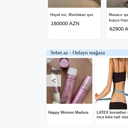
Həyət evi, Mərdəkan qəs
Masazır qə
kupça həyət
160000 AZN
62900 