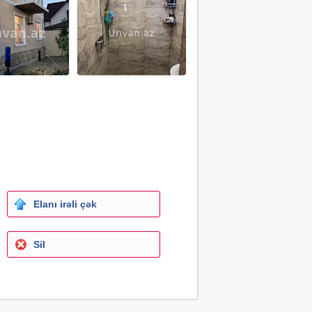
Elanı irəli çək
Sil