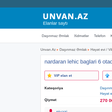
Elanlar saytı
Daşınmaz Əmlak
Xidmətlər
Telefon
Unvan.Az
▸
Daşınmaz Əmlak
▸
Həyət evi / Vil
nardaran lehic baglari 6 ot
ViP elan et
Kateqoriya
Daşınm
Həyət ev
Qiymət
270 0
niyazi