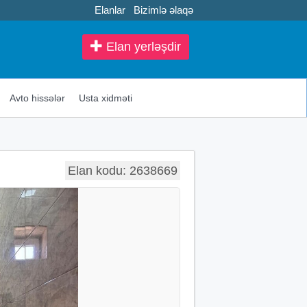
Elanlar
Bizimlə əlaqə
Elan yerləşdir
Avto hissələr
Usta xidməti
Elan kodu: 2638669