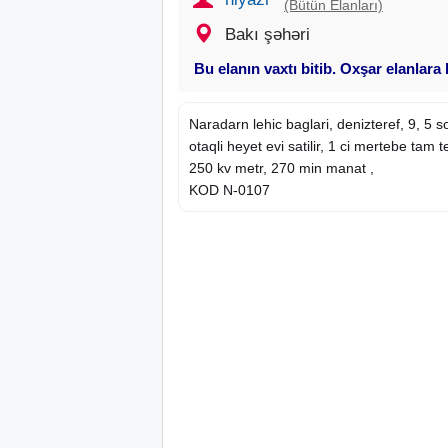
(Bütün Elanları)
Bakı şəhəri
Bu elanın vaxtı bitib. Oxşar elanlara
Naradarn lehic baglari, denizteref, 9, 5 s
otaqli heyet evi satilir, 1 ci mertebe ta
250 kv metr, 270 min manat ,
KOD N-0107