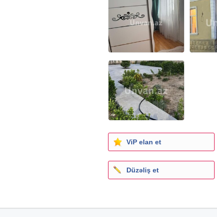
ViP elan et
Düzəliş et