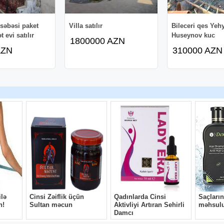
səbəsi paket
Villa satılır
Bileceri qes Yeh
 evi satılır
Huseynov kuc
1800000 AZN
AZN
310000 AZN