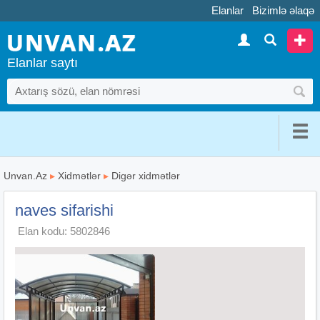
Elanlar
Bizimlə əlaqə
Elanlar saytı
Unvan.Az
▸
Xidmətlər
▸
Digər xidmətlər
naves sifarishi
Elan kodu: 5802846