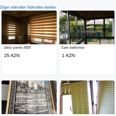
Digər xidmətlər Xidmətlər elanları
Jalüz pərdə 2020
Cam balkonlar
25 AZN
1 AZN