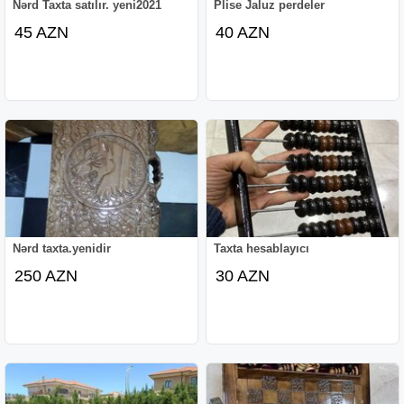
Nərd Taxta satılır. yeni2021
Plise Jaluz perdeler
45 AZN
40 AZN
Nərd taxta.yenidir
Taxta hesablayıcı
250 AZN
30 AZN