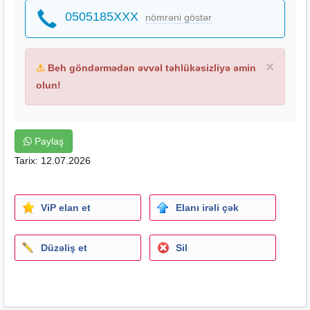
0505185XXX
nömrəni göstər
×
⚠
Beh göndərmədən əvvəl təhlükəsizliyə əmin
olun!
Paylaş
Tarix: 12.07.2026
ViP elan et
Elanı irəli çək
Düzəliş et
Sil