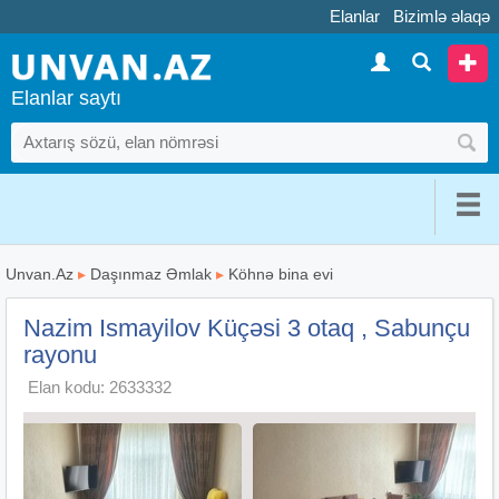
Elanlar
Bizimlə əlaqə
Elanlar saytı
Unvan.Az
▸
Daşınmaz Əmlak
▸
Köhnə bina evi
Nazim Ismayilov Küçəsi 3 otaq , Sabunçu
rayonu
Elan kodu: 2633332