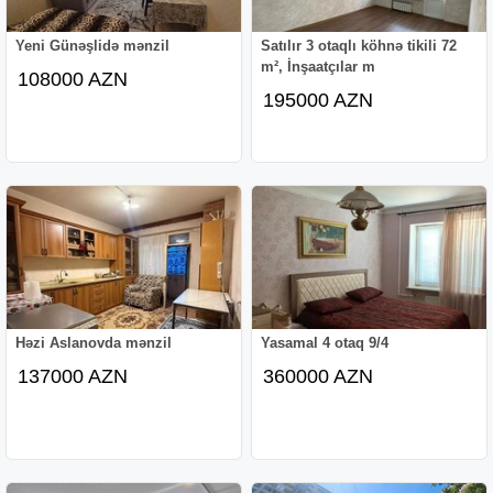
Yeni Günəşlidə mənzil
Satılır 3 otaqlı köhnə tikili 72
m², İnşaatçılar m
108000 AZN
195000 AZN
Həzi Aslanovda mənzil
Yasamal 4 otaq 9/4
137000 AZN
360000 AZN