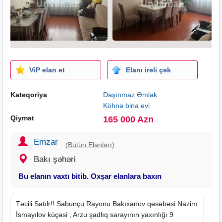
ViP elan et
Elanı irəli çək
Kateqoriya
Daşınmaz Əmlak
Köhnə bina evi
Qiymət
165 000 Azn
Emzar
(Bütün Elanları)
Bakı şəhəri
Bu elanın vaxtı bitib. Oxşar elanlara baxın
Təcili Satılr!! Sabunçu Rayonu Bakıxanov qəsəbəsi Nazim
İsmayılov küçəsi , Arzu şadlıq sarayının yaxınlığı 9