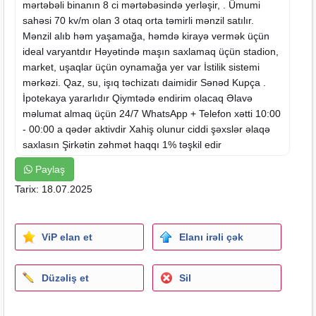
mərtəbəli binanın 8 ci mərtəbəsində yerləşir, . Ümumi
sahəsi 70 kv/m olan 3 otaq orta təmirli mənzil satılır.
Mənzil alıb həm yaşamağa, həmdə
kirayə
vermək üçün
ideal varyantdır Həyətində maşın saxlamaq üçün stadion,
market, uşaqlar üçün oynamağa yer var İstilik sistemi
mərkəzi. Qaz, su, işıq təchizatı daimidir Sənəd Kupça .
İpotekaya yararlıdır Qiymtədə endirim olacaq Əlavə
məlumat almaq üçün 24/7 WhatsApp + Telefon xətti 10:00
- 00:00 a qədər aktivdir Xahiş olunur ciddi şəxslər əlaqə
saxlasın Şirkətin zəhmət haqqı 1% təşkil edir
Paylaş
Tarix: 18.07.2025
ViP elan et
Elanı irəli çək
Düzəliş et
Sil