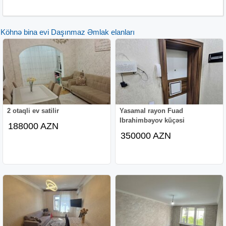
Köhnə bina evi Daşınmaz Əmlak elanları
2 otaqli ev satilir
Yasamal rayon Fuad
Ibrahimbəyov küçəsi
188000 AZN
350000 AZN