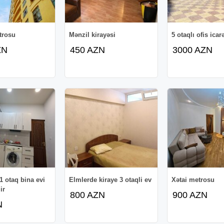
trosu
Mənzil kirayəsi
5 otaqlı ofis icar
ZN
450 AZN
3000 AZN
1 otaq bina evi
Elmlerde kiraye 3 otaqli ev
Xətai metrosu
ir
800 AZN
900 AZN
N