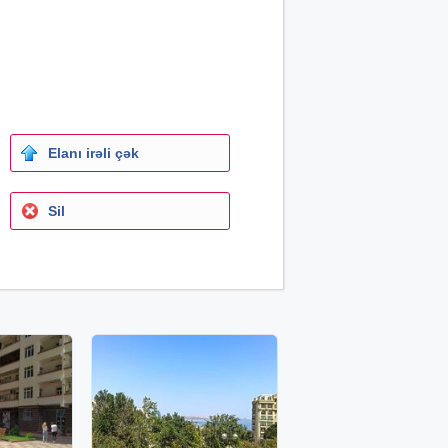
Elanı irəli çək
Sil