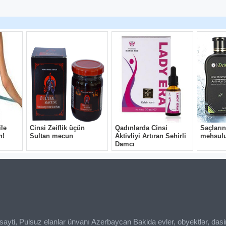
ı sayti, Pulsuz elanlar ünvanı Azerbaycan Bakida evler, obyektlər, das