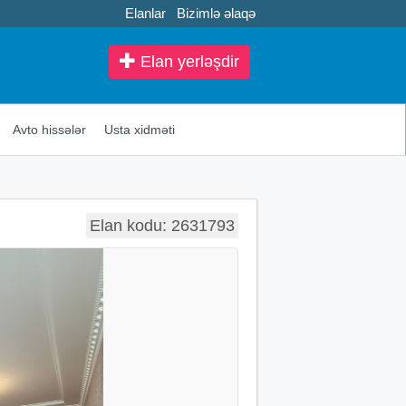
Elanlar
Bizimlə əlaqə
Elan yerləşdir
Avto hissələr
Usta xidməti
Elan kodu: 2631793