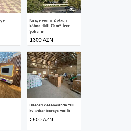
əyə
Kirayə verilir 2 otaqlı
köhnə tikili 70 m², İçəri
Şəhər m
1300 AZN
Bileceri qesebesinde 500
kv anbar icareye verilir
2500 AZN