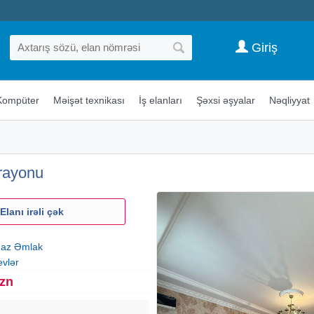
Giriş
Kompüter
Məişət texnikası
İş elanları
Şəxsi əşyalar
Nəqliyyat
 rayonu
Elanı irəli çək
az Əmlak
evlər
Azn