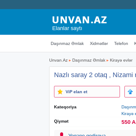
Elanlar saytı
Daşınmaz Əmlak
Xidmətlər
Telefon
Unvan.Az
▸
Daşınmaz Əmlak
▸
Kirayə evlər
Nazlı saray 2 otaq , Nizami
ViP elan et
Kateqoriya
Daşınm
Kirayə 
Qiymət
550 
Yegane qedirova