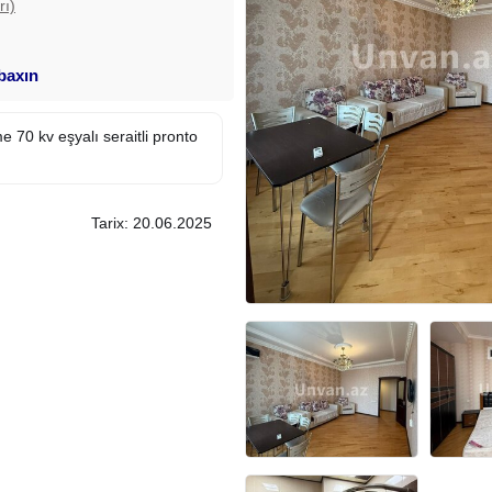
rı)
 baxın
e 70 kv eşyalı seraitli pronto
Tarix: 20.06.2025