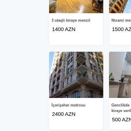
3 otaqli kiraye menzil
Nizami me
1400 AZN
1500 A
İçərişəhər metrosu
Genclikde 
kiraye veril
2400 AZN
500 AZ