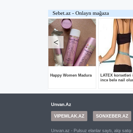
Unvan.Az
VIPEMLAK.AZ
SONXEBER.AZ
Unvan.az - Pulsuz elanlar saytı, alqı satq