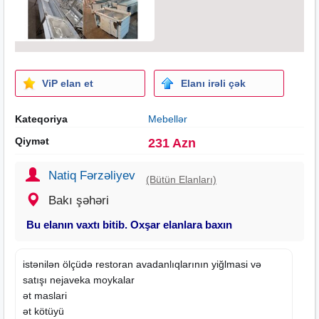
ViP elan et
Elanı irəli çək
Kateqoriya
Mebellər
Qiymət
231 Azn
Natiq Fərzəliyev
(Bütün Elanları)
Bakı şəhəri
Bu elanın vaxtı bitib. Oxşar elanlara baxın
istənilən ölçüdə restoran avadanlıqlarının yiğlmasi və
satışı nejaveka moykalar
ət maslari
ət kötüyü