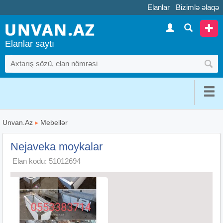
Elanlar
Bizimlə əlaqə
Elanlar saytı
Unvan.Az
▸
Mebellər
Nejaveka moykalar
Elan kodu: 51012694