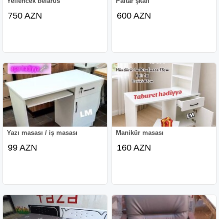
Yellencek belarus
Paltar şkafı
750 AZN
600 AZN
Yazı masası / iş masası
Manikür masası
99 AZN
160 AZN