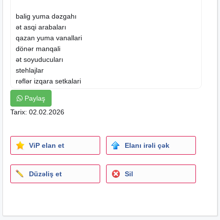
balig yuma dəzgahı
ət asqi arabaları
qazan yuma vanallari
dönər manqali
ət soyuducuları
stehlajlar
rəflər izqara setkalari
zontiklər daşıma arabası paslanmaz moyklar
Paylaş
balig yuma.dəzgahi
Tarix: 02.02.2026
tərəvəz yuma vanasi
ət asilqanlari
ət masaları
ViP elan et
Elanı irəli çək
soyuducu
dolablar
vitrinlər
seviz arabaları
Düzəliş et
Sil
boş toplama arabası
havalandırma zontiklər
manqallar ,dönər manqalar