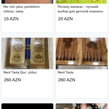
Her növ jaluz perdelerin
Почему жалюзи – лучший
sifarişi, satışı
выбор для детской комнаты
15 AZN
20 AZN
Nərd Taxta Qoz .ulduz
Nərd Taxta
260 AZN
260 AZN