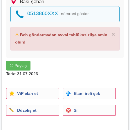
Bakı şəhəri
0513860XXX
nömrəni göstər
×
⚠
Beh göndərmədən əvvəl təhlükəsizliyə əmin
olun!
Paylaş
Tarix: 31.07.2026
ViP elan et
Elanı irəli çək
Düzəliş et
Sil