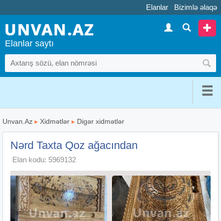
Elanlar
Bizimlə əlaqə
Elanlar saytı
Unvan.Az
▸
Xidmətlər
▸
Digər xidmətlər
Nərd Taxta Qoz ağacından
Elan kodu: 5969132