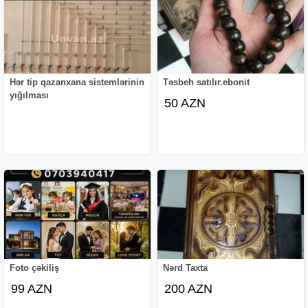
Hər tip qazanxana sistemlərinin
Təsbeh satılır.ebonit
yığılması
50 AZN
Foto çəkiliş
Nərd Taxta
99 AZN
200 AZN