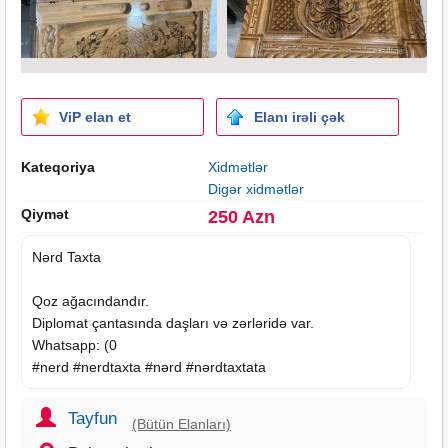
ViP elan et
Elanı irəli çək
Kateqoriya
Xidmətlər
Digər xidmətlər
Qiymət
250 Azn
Nərd Taxta
Qoz ağacındandır.
Diplomat çantasında daşları və zərləridə var.
Whatsapp: (0
#nerd #nerdtaxta #nərd #nərdtaxtata
Tayfun
(Bütün Elanları)