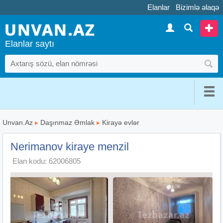
Elanlar
Bizimlə əlaqə
Elanlar saytı
Unvan.Az
▸
Daşınmaz Əmlak
▸
Kirayə evlər
Nerimanov kiraye menzil
Elan kodu: 62006805