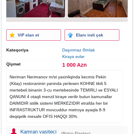
ViP elan et
Elanı irəli çək
Kateqoriya
Daşınmaz Əmlak
Kirayə evlər
Qiymət
1 000 Azn
Neriman Nerimanov m/st yaxinliqinda kecmis Pekin
(Kitay) restoraninin yaninda yerlesen
KOHNE tikili
5
mertebeli binanin 3-cu mertebesinde TEMIRLI ve ESYALI
QANUNI 4 otaqli menzil
kiraye
verilir butun kamunallar
DAIMIDIR istilik sistemi MERKEZIDIR etrafda her bir
INFRASTRUKTUR movcuddur metroya ayaqla 8-9
deqiqelik mesafe OFIS HAQQI 30%.
Kamran vasiteci
(Bütün Elanları)