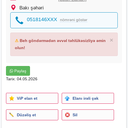
Bakı şəhəri
0518146XXX
nömrəni göstər
×
⚠
Beh göndərmədən əvvəl təhlükəsizliyə əmin
olun!
Paylaş
Tarix: 04.05.2026
ViP elan et
Elanı irəli çək
Düzəliş et
Sil