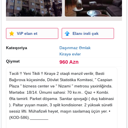
ViP elan et
Elanı irəli çək
Kateqoriya
Daşınmaz Əmlak
Kirayə evlər
Qiymət
960 Azn
Təcili !!
Yeni Tikili
!! Кirayə 2 otaqli mənzil verilir, Bəsti
Bağırova küçəsində, Dövlət Statistika Komitəsi, " Caspian
Plaza "
bizness
center və " Nizami " metrosu yaxinliğinda.
Mərtəbə: 18/14. Ümumi sahəsi: 70 kv.m.. Qaz + Kombi.
Əla təmirli. Parket döşəmə. Sanitar qovşaği ( duş kabinasi
). Paltar yuyan
masin
, 3 split kondisioner. 2 yüksək sürətli
səssiz lifti. Mühafizəli həyət, maşın saxlamaq üçün yer. •
(KOD-586).________