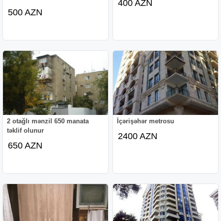
400 AZN
500 AZN
2 otağlı mənzil 650 manata
İçərişəhər metrosu
təklif olunur
2400 AZN
650 AZN