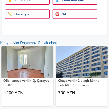
Düzəliş et
Sil
Kirayə evlər Daşınmaz Əmlak elanları
Ofis icarəyə verilir, Q. Qarayev
Kirayə verilir 2 otaqlı köhnə
pr. 87
tikili 60 m², Elmlər m
1200 AZN
700 AZN