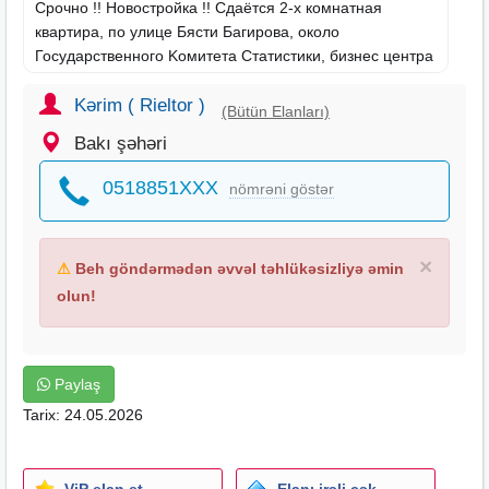
Срочно !! Новостройка !! Cдаётся 2-х комнатная
квартира, по улице Бясти Багирова, около
Государственного Kомитета Cтатистики, бизнес центра
" Каспиан Плаза " и метро " Низами ". Этаж: 14/18.
Общая площадь: 70 кв.м.. Газ + Комби. Отличный
Kərim ( Rieltor )
(Bütün Elanları)
ремонт. Пол паркет. Cанузeл ( душ кабинa ).
Bakı şəhəri
Cтиральная машинa, 3 сплит кондиционера. 2
скоростных бесшумных лифта. Охраняемый двор,
0518851XXX
nömrəni göstər
место для парковки. • (КОД-586).
×
⚠
Beh göndərmədən əvvəl təhlükəsizliyə əmin
olun!
Paylaş
Tarix: 24.05.2026
ViP elan et
Elanı irəli çək