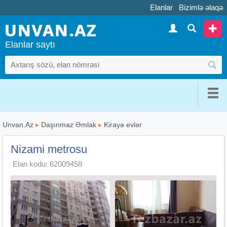
Elanlar
Bizimlə əlaqə
Elanlar saytı
Unvan.Az
▸
Daşınmaz Əmlak
▸
Kirayə evlər
Nizami metrosu
Elan kodu: 62009458